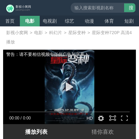
搜
索
首页
电影
电视剧
综艺
动漫
体育
短剧
影视小窝网
>
电影
>
科幻片
>
星际变种
>
星际变种720P 高清4
播放
警告：请不要相信视频中任何广告与字幕！
00:00
/
0:00
HD
播放列表
猜你喜欢