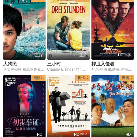
正片
正片
HD中字
大狗民
三小时
捍卫入侵者
马哈萨穆特·布恩亚鲁克,Saengthong,Gate-Uthong,彭力·云旦拿域安
Claudia Eisinger,尼可拉斯·瑞肯
丹尼·格洛弗,威廉·达福,罗姗娜·阿奎特,汤姆·塞兹摩尔,文·瑞姆斯
剧情片
剧情片
喜剧片
HD
HD中字
HD