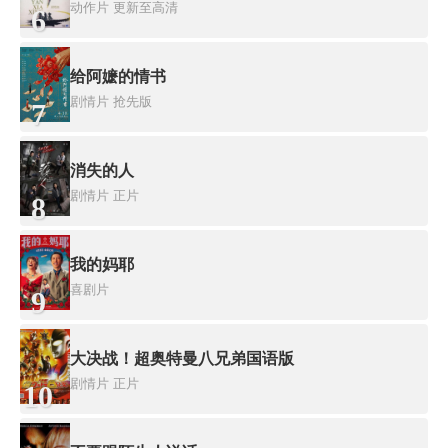
动作片
更新至高清
6
给阿嬷的情书
剧情片
抢先版
7
消失的人
剧情片
正片
8
我的妈耶
喜剧片
9
大决战！超奥特曼八兄弟国语版
剧情片
正片
10