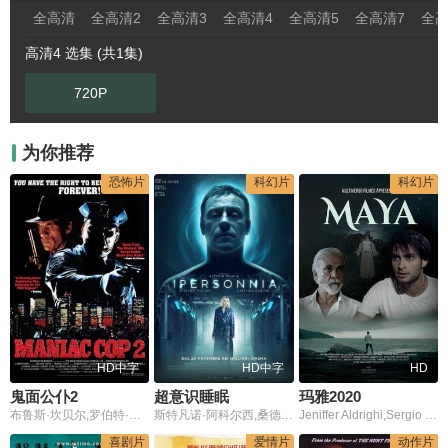
全高清
全高清2
全高清3
全高清4
全高清5
全高清7
全高
高清4 选集 (共1集)
720P
为你推荐
恐怖片
科幻片
科幻片
HD中字
HD中字
HD
鬼面公仆2
超意识睡眠
玛雅2020
布鲁斯·坎贝尔,罗伯特·戴维,克劳迪亚·克里斯蒂安,迈克尔·勒纳
斯特凡诺·阿科尔西,桑德拉·切卡莱利
Jeniffer Aldrighi,Sergio Barroso,Kátia Carnier,Luma Carolina,Marcio Cassoni,Soninha Duarti,Isabele Giane,Eduardo Macagnam,Lucas Melges,Leticia Zago
喜剧片
爱情片
动作片