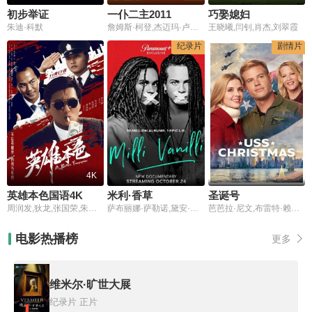
初步举证
一仆二主2011
巧娶媳妇
朱迪·科默
詹姆斯·柯登,杰迈玛·卢珀,大卫·本森,奥利弗·克里斯,丹尼尔·里格比,加雷斯·梅森,汤姆·埃登,马丁埃利斯,弗雷德·里奇维,Polly,Conway,Jolyon,Dixon,Derek,Elroy,Trevor,Laird,Claire,Lams,Paul,Lancaster,Fergus,March,Leighton,Pugh
王晓曦,闫钊,肖杰,刘翠霞
纪录片
剧情片
4K
英雄本色国语4K
米利·香草
圣诞号
周润发,狄龙,张国荣,朱宝意,李子雄,田丰
萨布丽娜·萨勒诺,黛安·沃伦,朱莉·布朗市中心
芭芭拉·尼文,布雷特·赖斯,特雷弗·多诺万,Jen Lilley,斯特凡妮·巴特勒
电影热播榜
更多
维米尔·旷世大展
纪录片
正片
1