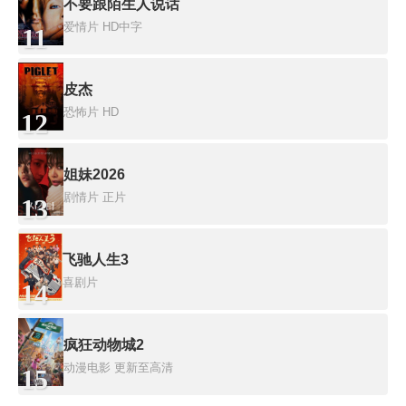
不要跟陌生人说话
爱情片
HD中字
11
皮杰
恐怖片
HD
12
姐妹2026
剧情片
正片
13
飞驰人生3
喜剧片
14
疯狂动物城2
动漫电影
更新至高清
15