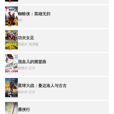
蜘蛛侠：英雄无归
HD
2
功夫女足
喜剧片
高清版
3
混血儿的摇篮曲
剧情片
正片
4
星球大战：曼达洛人与古古
科幻片
正片
5
雁侠行