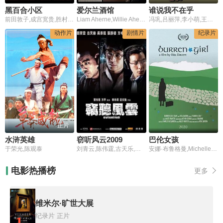
黑百合小区
爱尔兰酒馆
谁说我不在乎
前田敦子,成宫宽贵,胜村政信,西田尚美,田中奏生
Liam Aherne,Willie Aherne,Bobby Blackwell,Ray Blackwell,Tom Breen
冯巩,吕丽萍,李小萌,王志文,冯小刚
动作片
剧情片
纪录片
正片
水浒英雄
窃听风云2009
巴伦女孩
于荣光,陈观泰
刘青云,陈伟霆,古天乐,吴彦祖,张静初
安娜·布鲁格曼,Michelle Comber,Richard Davern
电影热播榜
更多
维米尔·旷世大展
纪录片
正片
1