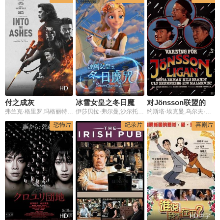
HD
付之成灰
冰雪女皇之冬日魔咒2014
对Jönsson联盟的警告
弗兰克·格里罗,玛格丽特·莫罗,罗伯特·泰勒,詹姆斯·戴尔,卢克·葛莱姆斯,布莱德利·史密斯,大卫·马尔登那多,罗布·梅洛,杰夫·波普,斯科特·皮特,Andrea Frankle,Corey Thouviner,David Cade,Tony Scott,Telvin Griffin
伊莎贝拉·弗尔曼,沙尔托·科普雷
约斯塔·埃克曼,乌尔夫·布鲁恩伯格,古斯塔·埃克曼
恐怖片
纪录片
喜剧片
HD
HD中字