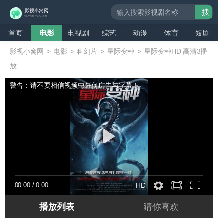
搜
索
首页
电影
电视剧
综艺
动漫
体育
短剧
影视小窝网
>
电影
>
科幻片
>
星际变种
>
星际变种HD 高清3播
放
警告：请不要相信视频中任何广告与字幕！
00:00
/
0:00
HD
播放列表
猜你喜欢