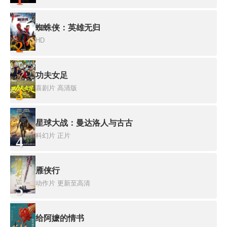
蜘蛛侠：英雄无归
HD
2
功夫女足
喜剧片
高清版
3
星球大战：曼达洛人与古古
科幻片
正片
4
雁侠行
动作片
更新至高清
5
给阿嬷的情书