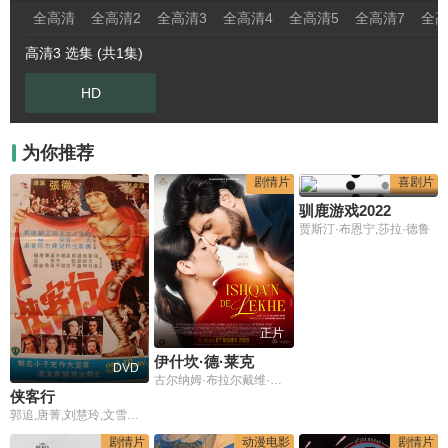
全高清
全高清2
全高清3
全高清4
全高清5
全高清7
全高
高清3 选集 (共1集)
HD
为你推荐
剧情片
喜剧片
驯鹿游戏2022
贾斯汀·布恩宁,莎拉·德鲁
正片
伊什坎·德·莱克
DVD
古尔纳姆·布拉尔戴维·辛格贾纳维·班萨尔
侠客行
郭追,唐菁,刘慧玲,文雪儿,王力
剧情片
动漫电影
剧情片