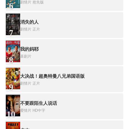
剧情片
抢先版
6
消失的人
剧情片
正片
7
我的妈耶
喜剧片
8
大决战！超奥特曼八兄弟国语版
剧情片
正片
9
不要跟陌生人说话
爱情片
HD中字
10