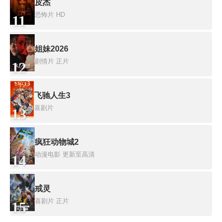
皮杰
恐怖片
HD
11
姐妹2026
剧情片
正片
12
飞驰人生3
喜剧片
13
疯狂动物城2
动漫电影
更新至高清
14
戒灵
喜剧片
正片
15