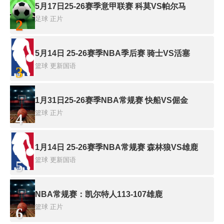
5月17日25-26赛季意甲联赛 科莫VS帕尔马
足球
正片
2
5月14日 25-26赛季NBA季后赛 骑士VS活塞
篮球
更新国语
3
1月31日25-26赛季NBA常规赛 快船VS倔金
篮球
正片
4
1月14日 25-26赛季NBA常规赛 森林狼VS雄鹿
篮球
更新国语
5
NBA常规赛：凯尔特人113-107雄鹿
篮球
正片
6