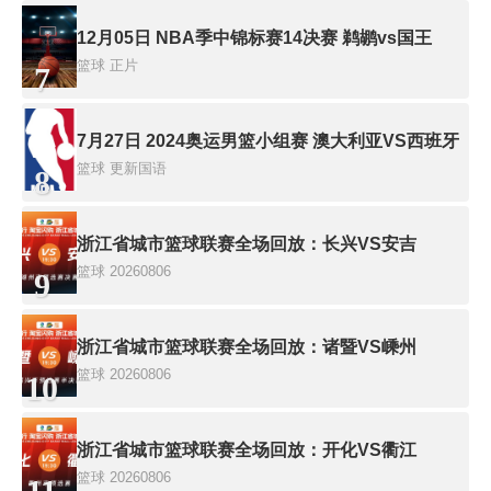
12月05日 NBA季中锦标赛14决赛 鹈鹕vs国王
篮球
正片
7
7月27日 2024奥运男篮小组赛 澳大利亚VS西班牙
篮球
更新国语
8
浙江省城市篮球联赛全场回放：长兴VS安吉
篮球
20260806
9
浙江省城市篮球联赛全场回放：诸暨VS嵊州
篮球
20260806
10
浙江省城市篮球联赛全场回放：开化VS衢江
篮球
20260806