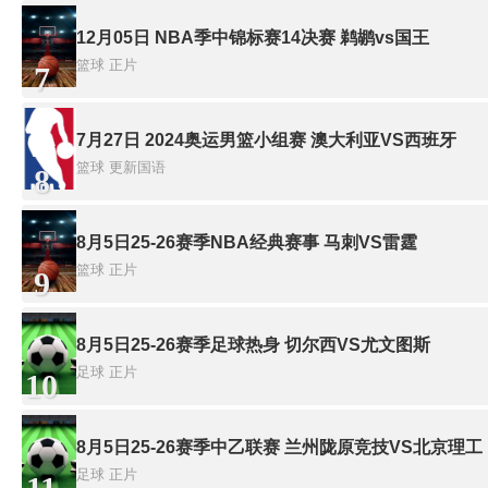
12月05日 NBA季中锦标赛14决赛 鹈鹕vs国王
篮球
正片
7
7月27日 2024奥运男篮小组赛 澳大利亚VS西班牙
篮球
更新国语
8
8月5日25-26赛季NBA经典赛事 马刺VS雷霆
篮球
正片
9
8月5日25-26赛季足球热身 切尔西VS尤文图斯
足球
正片
10
8月5日25-26赛季中乙联赛 兰州陇原竞技VS北京理工
足球
正片