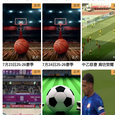
篮球
篮球
正片
正片
7月23日25-26赛季浙BA 泰顺47VS101苍南
7月24日25-26赛季全国女子篮球锦标赛 上海交通大学60VS68河南豫光金铅
中乙联赛 廊坊荣
篮球
足球