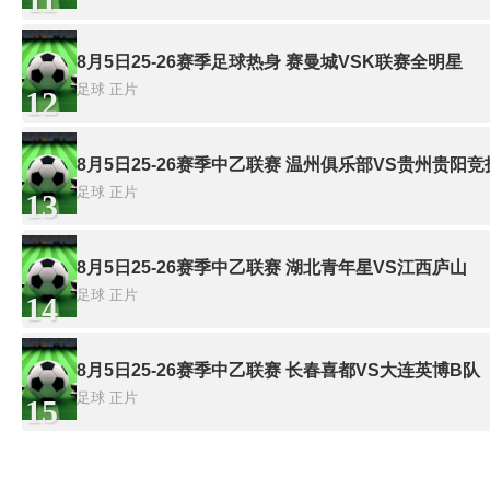
11
8月5日25-26赛季足球热身 赛曼城VSK联赛全明星
足球
正片
12
8月5日25-26赛季中乙联赛 温州俱乐部VS贵州贵阳竞
足球
正片
13
8月5日25-26赛季中乙联赛 湖北青年星VS江西庐山
足球
正片
14
8月5日25-26赛季中乙联赛 长春喜都VS大连英博B队
足球
正片
15