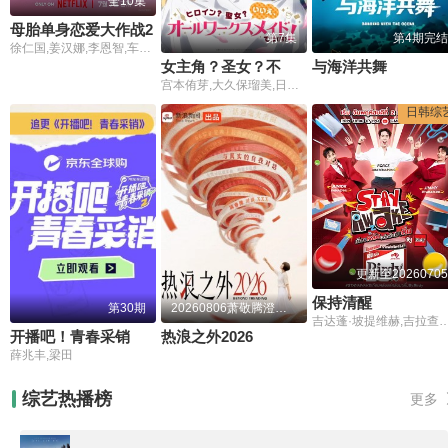
全10集
母胎单身恋爱大作战2
第7集
第4期完结
徐仁国,姜汉娜,李恩智,车正元
女主角？圣女？不，我是杂役女仆(自豪)！
与海洋共舞
宫本侑芽,大久保瑠美,日笠阳子,天崎滉平,小野友树,堀江瞬,仲村宗悟
日韩综
更新至20260705
保持清醒
第30期
20260806萧敬腾澄清造谣落泪
吉达蓬·坡提维赫,吉拉查彭·斯里桑,帕查差·司隶亚楠让,塔湾·维弘可塔纳,提迪蓬·德查阿派坤,塔维南·阿努固布拉瑟,柴·尼姆塔瓦特,帕金·坤纳阿努威,钟朋·阿卢迪吉朋,卡西特·普洛彭,柴亚通·逮拉
开播吧！青春采销第2季
热浪之外2026
薛兆丰,梁田
综艺热播榜
更多