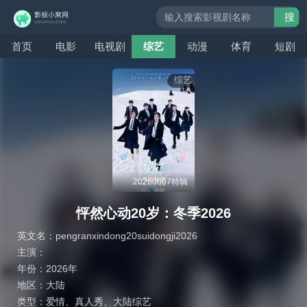
搜
索
首页
电影
电视剧
综艺
动漫
体育
短剧
综艺
20260607特辑
怦然心动20岁：冬季2026
英文名：
pengranxindong20suidongji2026
主演：
年份：
2026年
地区：
大陆
类型：
爱情
、
真人秀
、
大陆综艺