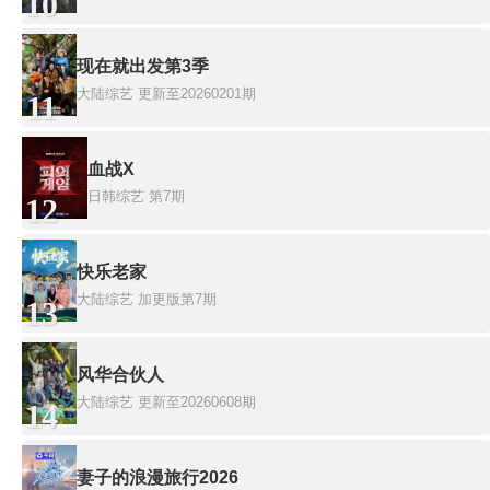
10
现在就出发第3季
大陆综艺
更新至20260201期
11
血战X
日韩综艺
第7期
12
快乐老家
大陆综艺
加更版第7期
13
风华合伙人
大陆综艺
更新至20260608期
14
妻子的浪漫旅行2026