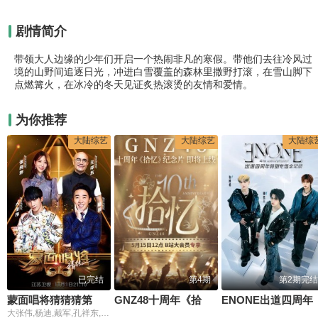
剧情简介
带领大人边缘的少年们开启一个热闹非凡的寒假。带他们去往冷风过
境的山野间追逐日光，冲进白雪覆盖的森林里撒野打滚，在雪山脚下
点燃篝火，在冰冷的冬天见证炙热滚烫的友情和爱情。
为你推荐
大陆综艺
大陆综艺
大陆综
已完结
第4期
第2期完结
蒙面唱将猜猜猜第五季
GNZ48十周年《拾忆》纪念片
ENONE出道
大张伟,杨迪,戴军,孔祥东,敖犬,张纯烨,沈南,何洁,王子异,小沈阳,刘雪婧