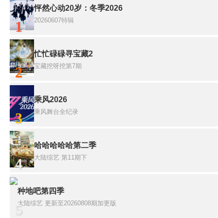
怦然心动20岁：冬季2026
20260607特辑
1
忙忙碌碌寻宝藏2
宝藏挖呀挖第7期
2
乘风2026
乘风舞台全纪录
3
哈哈哈哈哈第二季
大陆综艺
第11期下
4
种地吧第四季
大陆综艺
更新至20260808期加更版
5