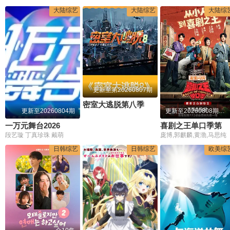
大陆综艺
大陆综艺
大陆综
更新至第20260807期
密室大逃脱第八季
更新至20260804期
更新至20260808期第6期纯享下集
一万元舞台2026
喜剧之王单口季第三季
段艺璇 丁真珍珠 戴萌
庞博,郭麒麟,黄渤,马思纯
日韩综艺
日韩综艺
欧美综