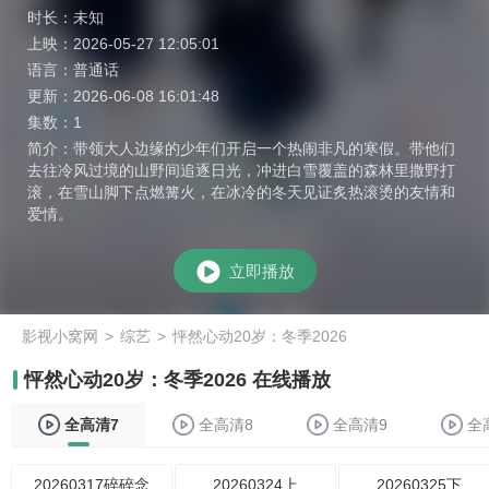
时长：
未知
上映：
2026-05-27 12:05:01
语言：
普通话
更新：
2026-06-08 16:01:48
集数：
1
简介：
带领大人边缘的少年们开启一个热闹非凡的寒假。带他们
去往冷风过境的山野间追逐日光，冲进白雪覆盖的森林里撒野打
滚，在雪山脚下点燃篝火，在冰冷的冬天见证炙热滚烫的友情和
爱情。
立即播放
影视小窝网
>
综艺
>
怦然心动20岁：冬季2026
怦然心动20岁：冬季2026 在线播放
全高清7
全高清8
全高清9
全
20260317碎碎念
20260324上
20260325下