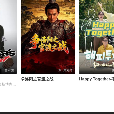
全26集
第5集完结
争洛阳之官渡之战
大卫·哈塞尔霍夫,珊农·奥斯博内,皮尔斯·摩根