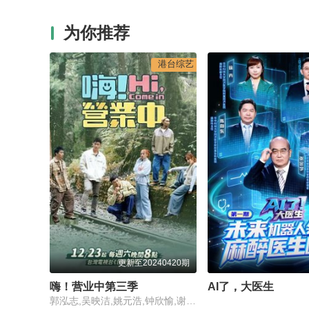
为你推荐
港台综艺
更新至20240420期
嗨！营业中第三季
AI了，大医生
郭泓志,吴映洁,姚元浩,钟欣愉,谢炘昊,张立东