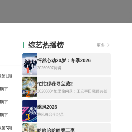
综艺热播榜
更多
怦然心动20岁：冬季2026
1
20260607特辑
版第1期
忙忙碌碌寻宝藏2
3期下
2
20260804忙里偷闲录：王安宇田曦薇共创
6期下
乘风2026
3
乘风舞台全纪录
8期下
版第5期
哈哈哈哈哈第二季