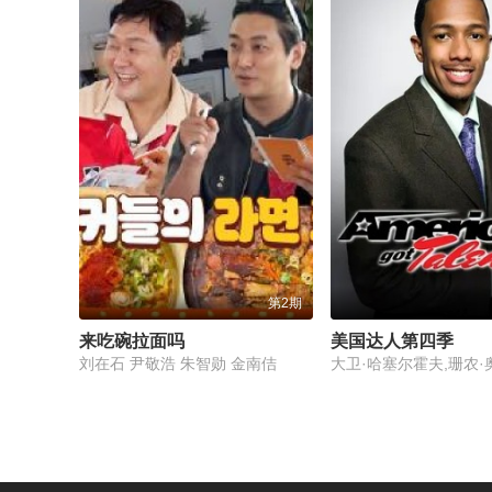
第2期
来吃碗拉面吗
美国达人第四季
刘在石 尹敬浩 朱智勋 金南佶