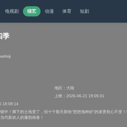
电视剧
综艺
动漫
体育
短剧
四季
adisiji
地区：
大陆
上映：
2026-06-21 19:05:01
6 18:08:14
锁中！脚下的土地变了，但十个勤天那份“想把地种好”的滚烫初心不变！
于当代新农人的蓬勃画卷！