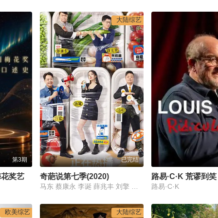
大陆综艺
第3期
已完结
梅绽芳华·中国戏剧梅花奖艺术家口述史
奇葩说第七季(2020)
路易·C·K 荒谬到笑
马东 蔡康永 李诞 薛兆丰 刘擎 杨幂 宋丹丹 蔡明 黄执中 陈铭 傅首尔 颜如晶 熊浩 许吉如 臧鸿飞 大王 张踩铃 姜思达 肖骁 史航 王菊 乃万 上官喜爱 杨天真 王小川 李想 胡可 谢楠 春晓 小鹿
路易·C·K
欧美综艺
大陆综艺