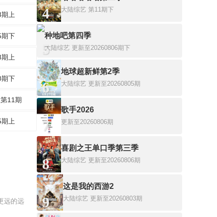
4
大陆综艺
第11期下
3期上
种地吧第四季
5期下
5
大陆综艺
更新至20260806期下
8期上
地球超新鲜第2季
0期下
6
大陆综艺
更新至20260805期
第11期
歌手2026
5期上
7
更新至20260806期
喜剧之王单口季第三季
8
大陆综艺
更新至20260806期
这是我的西游2
9
大陆综艺
更新至20260803期
更远的远