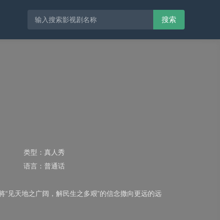
搜索
类型：
真人秀
语言：
普通话
将“见天地之广阔，解民生之多艰”的信念撒向更远的远