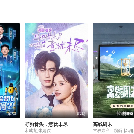
第3期
第4期
更新至2
野狗骨头，意犹未尽
离线周末
宋威龙,张婧仪