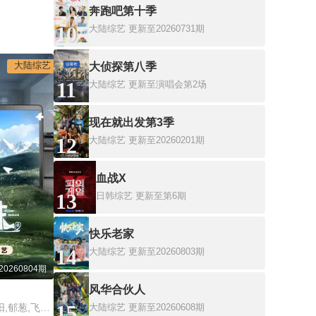
奔跑吧第十季
10
大陆综艺
更新至20260731期
大陆综艺
大侦探第八季
11
大陆综艺
更新至演唱会第2场
现在就出发第3季
12
大陆综艺
更新至20260201期
血战X
13
日韩综艺
更新至第6期
快乐老家
14
大陆综艺
更新至20260803期
0260804期
风华合伙人
15
常驻嘉宾：魏巍,杨朝阳,郁葱,飞行嘉宾：任豪,喻钟黎,邹非池
大陆综艺
更新至20260608期