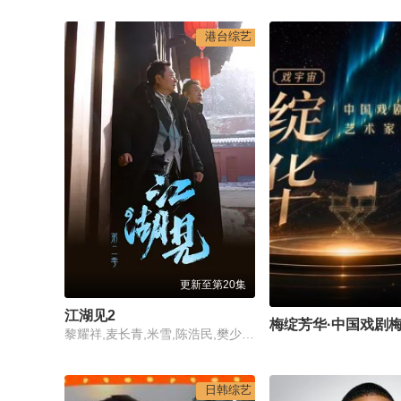
港台综艺
更新至第20集
江湖见2
黎耀祥,麦长青,米雪,陈浩民,樊少皇,吕颂贤
日韩综艺