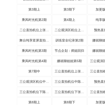
第3期上
第3期下
加更版
乘风时光机第2期
第4期上
纯享版
二公直拍机位上张月故事感拉满
二公观演区机位上亲亲组各跳各的
预热直
舞台纯享竖屏直拍第3期
训练室全纪录第2期
娜就聊姐
乘风时光机第3期
节点企划：师姐回归
娜就聊姐
乘风时光机第4期
娜就聊姐姐第5期
第7期中
三公直拍机位上张月沉浸听
三公观演区机位中发狠了！张月团
三公直拍机位中陈瑶《盛夏的果实》
预热直
三公直拍机位下陈瑶《缘分一道桥》
三公直拍机位下张月《另一个天堂》
第8期上
第8期下
加更版