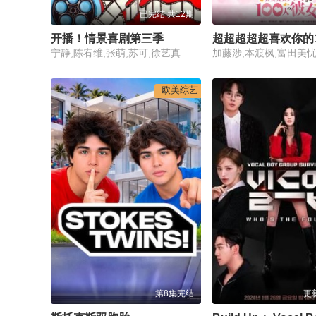
已完结 共12期
开播！情景喜剧第三季
宁静,陈宥维,张萌,苏可,徐艺真
欧美综艺
第8集完结
更