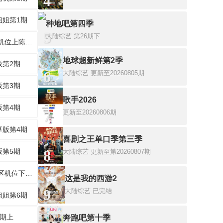
4
姐姐第1期
种地吧第四季
5
大陆综艺
第26期下
二公直拍机位上陈瑶观演
地球超新鲜第2季
版第2期
6
大陆综艺
更新至20260805期
版第3期
歌手2026
版第4期
7
更新至20260806期
享版第4期
喜剧之王单口季第三季
版第5期
8
大陆综艺
更新至第20260807期
三公观演区机位下李小冉唐艺昕
这是我的西游2
9
大陆综艺
已完结
姐姐第6期
9期上
奔跑吧第十季