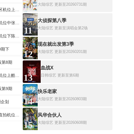
10
大陆综艺
更新至20260731期
四公观演区机位上唐艺昕跟着《普通Disco》
大侦探第八季
四公直拍机位中张月温柔治愈
11
大陆综艺
更新至演唱会第2场
四公直拍机位下陈瑶走心跟唱
现在就出发第3季
0期下
12
大陆综艺
更新至20260201期
版第8期
血战X
13
五公直拍机位上酷飒唱跳
日韩综艺
更新至第6期
版第9期
快乐老家
14
大陆综艺
更新至20260803期
别企划
乘风之夜直拍机位陈瑶
风华合伙人
15
大陆综艺
更新至20260608期