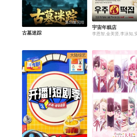
第10集完结
宇宙年糕店
古墓迷踪
李恩智,金美贤,李泳知,
大陆综艺