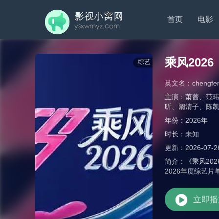
首页
电影
乘风2026
综艺
英文名：
chengfe
主演：
萧蔷
、
范
昕
、
阚清子
、
陈
年份：
2026年
时长：
未知
更新：
2026-07-2
简介：
《乘风20
2026年度综艺
立即播