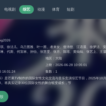
电视剧
综艺
动漫
体育
短剧
ng2026
玮琪
、
徐洁儿
、
乌兰图雅
、
叶一茜
、
者来女
、
曾沛慈
、
江语晨
、
徐梦洁
、
凯琳
、
代斯
、
何宣林
、
孙怡
、
张慧雯
、
张月
、
陈瑶
、
黄灿灿
、
张艺上
、
王
地区：
大陆
上映：
2026-06-28 10:05:01
6 16:01:24
集数：
1
26》是芒果TV制作的国际女性文化交流与音乐竞演综艺节目，2025年1
片单。将真实记录30位国际女性的舞台蜕变成长，节
放