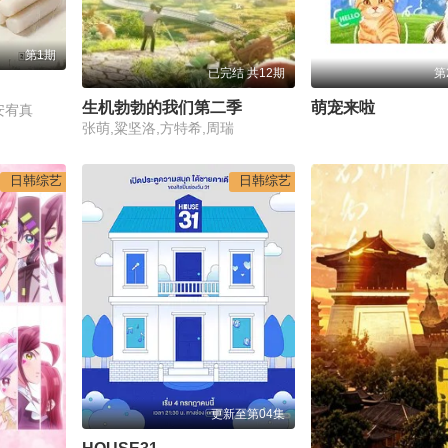
第1期
已完结 共12期
第
生机勃勃的我们第二季
萌宠来啦
安宥真
张萌,粱坚洛,方特希,周瑞
日韩综艺
日韩综艺
更新至第04集