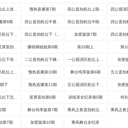
四公直拍机位上张月《锁》
预热直播第7期
四公直拍机位上陈瑶温柔戏腔
播第8期
四公直拍机位中黄灿灿走心
四公直拍机位中陈瑶沉浸式
四公观演区机位下代斯沉浸聆听
四公直拍机位下《海屿你》
加更版第7期
舞台纯享竖屏直拍第5期
娜就聊姐姐第8期
第10期上
第1
二公直拍机位下张月霸气回应
二公直拍机位下糖度超标
一公观演区机位上搭子已就位
加更
五公观演区机位上淡淡唐艺昕
预热直播第10期
舞台纯享版第6期
1期下
预热直播第11期
五公观演区机位下放大招
加更
五公直拍机位下怎么说我不爱你
竖屏直拍第6期
训练室全纪录第5期
特
2期
舞台纯享版第7期
乘风之夜直拍机位张月
拍第7期
加更版第10期
乘风舞台全纪录