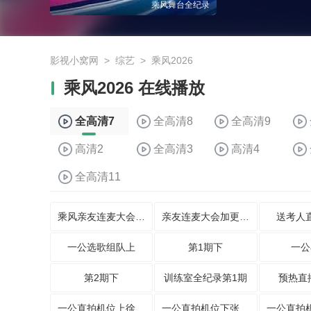
乘风舞台全纪录
影视小窝网
>
综艺
>
乘风2026
乘风2026 在线播放
全高清7
全高清8
全高清9
高清2
全高清3
高清4
全高清11
乘风亲友连麦大会第1期
亲友连麦大会加更版第1期
送考人
一公选歌组队上
第1期下
一公
第2期下
训练室全纪录第1期
预热直
一公直拍机位上徐梦洁直拍
一公直拍机位下张月直拍互动