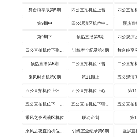
舞台纯享版第5期
四公直拍机位上曾沛慈《Susan说》
第9期中
四公观演区机位中安崎庄法被
预热直
第9期下
预热直播第9期
四公直拍机位下张月唱尽遗憾
训练室全纪录第4期
预热直播第5期
二公直拍机位下曾沛慈风格反转新造型
乘风时光机第6期
第11期上
五公直拍机位上怀旧风
五公直拍机位上心引力
第1
五公直拍机位下一直很安静
五公直拍机位下猜不透
乘风之夜观演区机位
联动企划
第1
乘风之夜直拍机位曾沛慈
训练室全纪录第6期
竖屏直