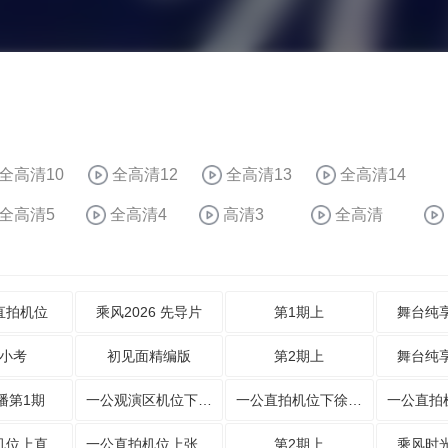
全高清10
全高清12
全高清13
全高清14
全高清5
全高清4
高清3
全高清
直拍机位
乘风2026 先导片
第1期上
舞台纯
小考
初见面精编版
第2期上
舞台纯
播第1期
一公观演区机位下姐姐陪看来袭
一公直拍机位下徐梦洁共情
一公直拍机位上直击曾沛慈现场
一公直拍机位上张月reaction
第2期上
乘风时