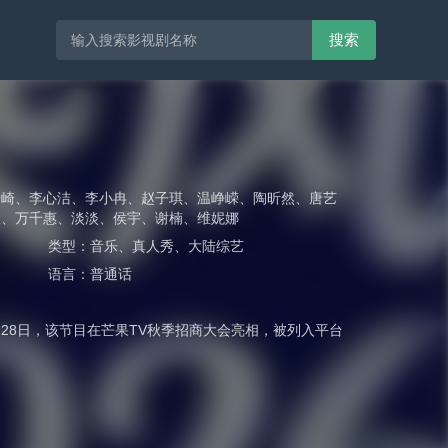
搜索
安崎
、
李心洁
、
李小冉
、
赵子琪
、
温峥嵘
、
陶昕然
、
唐艺
濛
、
万千惠
、
淡淡
、
侯宇
、
谢楠
、
维妮娜
类型：
音乐
、
真人秀
、
大陆综艺
语言：
普通话
0月28日，该节目在芒果TV秋季招商大会亮相，被列入平台