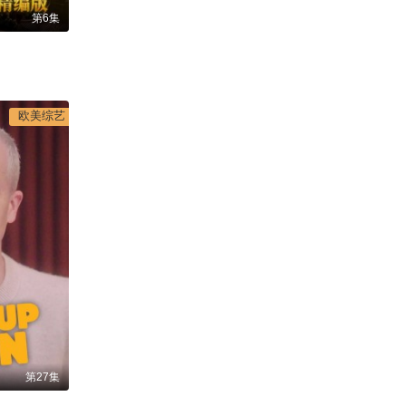
第6集
欧美综艺
第27集