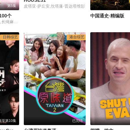
HOUSE31
第5集
皮塔亚·萨丘安,坎塔蓬·晋达塔维彭
超超超超超喜欢你的100个女朋友第三季
中国通史·精编版
加藤涉,本渡枫,富田美忧,长绳麻理亚,濑户麻沙美,朝井彩加,上坂堇,进藤天音,三森铃子,高桥李依,Lynn,高尾奏音,石原夏织,竹达彩奈,千叶繁,上田祐司
日韩综艺
港台综艺
新至第10集
已完结