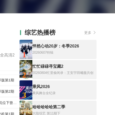
综艺热播榜
更多
怦然心动20岁：冬季2026
1
20260607特辑
全高清2
忙忙碌碌寻宝藏2
2
20260804忙里偷闲录：王安宇田曦薇共创
享版第1期
乘风2026
享版第2期
3
乘风舞台全纪录
一公直拍机位下曾沛慈陪你观演
哈哈哈哈哈第二季
大陆综艺
第11期下
光机第1期