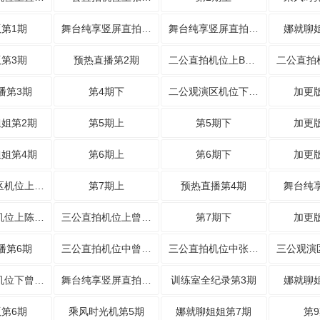
第1期
舞台纯享竖屏直拍第1期
舞台纯享竖屏直拍第2期
娜就聊
第3期
预热直播第2期
二公直拍机位上BonBon Girls
播第3期
第4期下
二公观演区机位下姐姐们《达拉崩吧》
加更
姐第2期
第5期上
第5期下
加更
姐第4期
第6期上
第6期下
加更
三公观演区机位上姐姐们邀你一起
第7期上
预热直播第4期
舞台纯
三公直拍机位上陈瑶入戏跟唱
三公直拍机位上曾沛慈在线点赞
第7期下
加更
播第6期
三公直拍机位中曾沛慈《一样的月光》
三公直拍机位中张月《野心家》
三公直拍机位下曾沛慈《宝莲》
舞台纯享竖屏直拍第4期
训练室全纪录第3期
娜就聊
第6期
乘风时光机第5期
娜就聊姐姐第7期
第