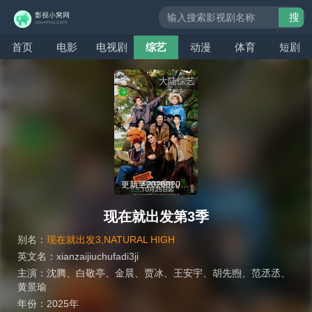
搜
索
首页
电影
电视剧
综艺
动漫
体育
短剧
大陆综艺
更新至20260201期
现在就出发第3季
别名：
现在就出发3,NATURAL HIGH
英文名：
xianzaijiuchufadi3ji
主演：
沈腾
、
白敬亭
、
金晨
、
贾冰
、
王安宇
、
胡先煦
、
范丞丞
、
黄景瑜
年份：
2025年