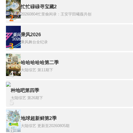
忙忙碌碌寻宝藏2
20260804忙里偷闲录：王安宇田曦薇共创
2
乘风2026
乘风舞台全纪录
3
哈哈哈哈哈第二季
大陆综艺
第11期下
4
种地吧第四季
大陆综艺
第26期下
5
地球超新鲜第2季
大陆综艺
更新至20260805期
6