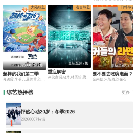
大陆综艺
港台综艺
日韩综
更新至第2集
20260807第2期
更新至第02期
重症解密
超棒的我们第二季​
要不要去吃碗泡面？
谭俊彦,陈晓华,林秀怡,梁凯晴
蒋璐霞,李菲儿,屈菁菁,刘维,吴俊霆,赵辰龙
金南佶,朱智勋,刘在石
综艺热播榜
更多
怦然心动20岁：冬季2026
20260607特辑
1