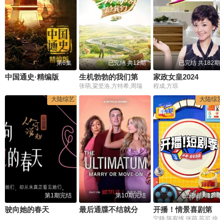
第6集
已完结 共12期
已完结 共182期
中国通史·精编版
生机勃勃的我们第二季
家政女皇2024
张萌,粱坚洛,方特希,周瑞
程成,方琼
大陆综艺
大陆综
第1期完结
第10期完结
已完结 共12期
驶向她的春天
最后通牒不结就分第四季
开播！情景喜剧第三季
宁静,陈宥