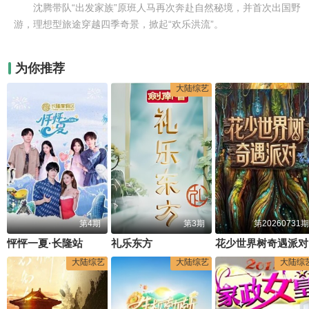
沈腾带队“出发家族”原班人马再次奔赴自然秘境，并首次出国野
游，理想型旅途穿越四季奇景，掀起“欢乐洪流”。
为你推荐
大陆综艺
第4期
第3期
第20260731期
怦怦一夏·长隆站
礼乐东方
花少世界树奇遇派对
大陆综艺
大陆综艺
大陆综