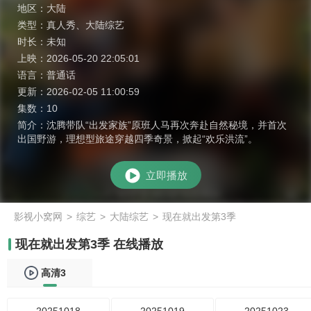
地区：
大陆
类型：
真人秀
、
大陆综艺
时长：
未知
上映：
2026-05-20 22:05:01
语言：
普通话
更新：
2026-02-05 11:00:59
集数：
10
简介：
沈腾带队“出发家族”原班人马再次奔赴自然秘境，并首次
出国野游，理想型旅途穿越四季奇景，掀起“欢乐洪流”。
立即播放
影视小窝网
>
综艺
>
大陆综艺
>
现在就出发第3季
现在就出发第3季 在线播放
高清3