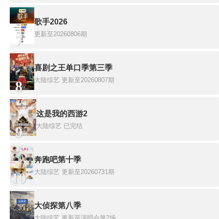
歌手2026
更新至20260806期
7
喜剧之王单口季第三季
大陆综艺
更新至20260807期
8
这是我的西游2
大陆综艺
已完结
9
奔跑吧第十季
大陆综艺
更新至20260731期
10
大侦探第八季
大陆综艺
更新至演唱会第2场