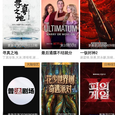
更新至第20260112期
第10期完结
更新至20260809期
寻真之地
最后通牒不结就分第四季
一饭封神2
丁真珍珠,大冰,谭维维,谢霆锋,王立轩
谢霆锋,张勇,郑永麒,陈晓卿,李
大陆综艺
日韩综
更新至第20260808期
第20260731期
更新至07集