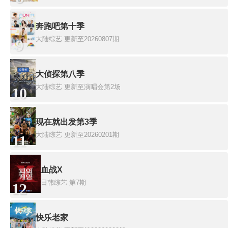
奔跑吧第十季
大陆综艺
更新至20260807期
9
大侦探第八季
大陆综艺
更新至演唱会第2场
10
现在就出发第3季
大陆综艺
更新至20260201期
11
血战X
日韩综艺
第7期
12
快乐老家