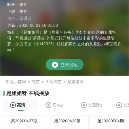
时长：
未知
上映：
未知
语言：
普通话
更新：
2026-06-29 16:01:50
简介：
《是姐姐呀》是《甜蜜的任务》为姐姐们打造的专属特
辑，节目通过“茶话会”的形式打开每位姐姐丰富多彩的生活姿
态，深度挖掘《乘风2026》姐姐们舞台之外的反差魅力和宝藏多
面！
立即播放
影视小窝网
>
综艺
>
大陆综艺
>
是姐姐呀
是姐姐呀 在线播放
高清
高清2
全高清3
全
第20260427期
第20260428期
第20260504期