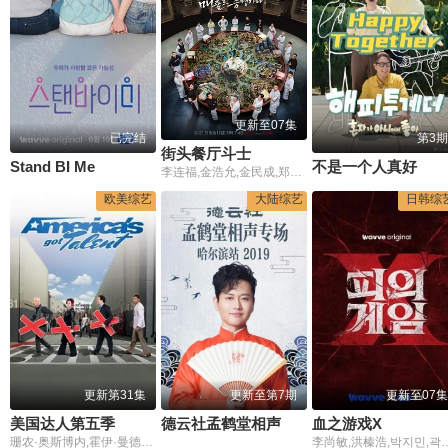
更新至07集
已完结
第3期
街头餐厅斗士
Stand BI Me
不是一个人真好
李连福,金浩允,金民成,郑镐泳,宋勋,洪锡天
欧美综艺
大陆综艺
日韩综
更新第31集
更新至第7期
更新至07集
美国达人第五季
德云社孟鹤堂相声专场哈尔滨站2019
血之游戏X
珊农·奥斯博内,霍伊·曼德尔,皮尔斯·摩根
李尚敏,洪榛浩,박지민,