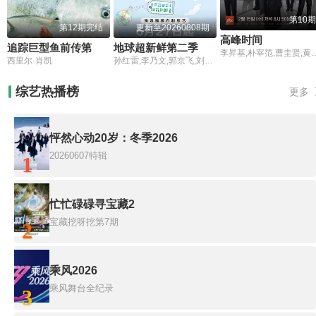
第10期
第12期完结
更新至20260808期
高峰时间
追踪巨型鱼前传第五季
地球超新鲜第二季
李昇基,朴宰范,曹圭贤,黄美英
西里尔·肖凯
孙红雷,李乃文,郭京飞,刘宇宁,龚俊,陈星旭,王玉雯,林一
综艺热播榜
更多
怦然心动20岁：冬季2026
20260607特辑
1
忙忙碌碌寻宝藏2
宝藏挖呀挖第7期
2
乘风2026
乘风舞台全纪录
3