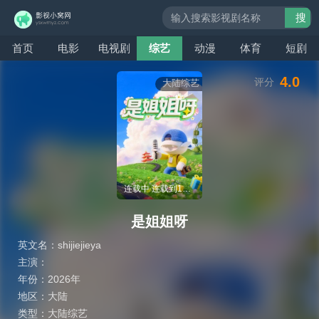
搜
索
首页
电影
电视剧
综艺
动漫
体育
短剧
4.0
评分
大陆综艺
连载中 连载到18期
是姐姐呀
英文名：
shijiejieya
主演：
年份：
2026年
地区：
大陆
类型：
大陆综艺