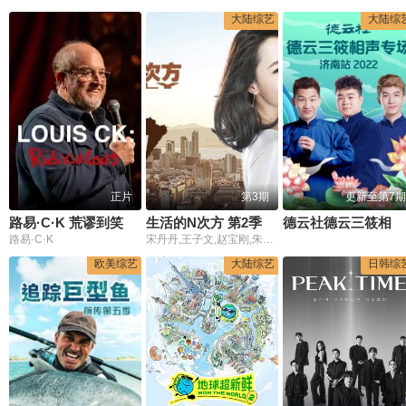
大陆综艺
大陆综
正片
第3期
更新至第7期
路易·C·K 荒谬到笑
生活的N次方 第2季
德云社德云三筱相声专场济南站2022
路易·C·K
宋丹丹,王子文,赵宝刚,朱雨辰,高露,白百何,贺刚,任重
欧美综艺
大陆综艺
日韩综