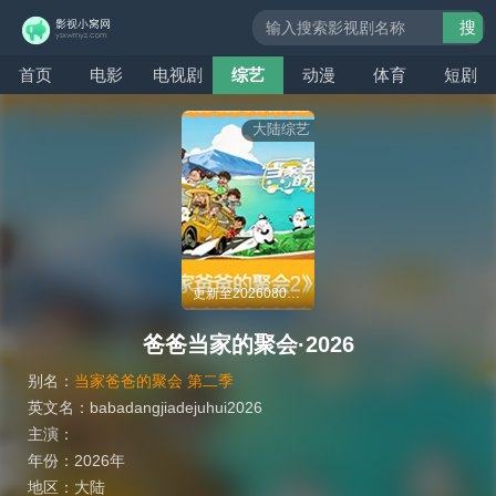
搜
索
首页
电影
电视剧
综艺
动漫
体育
短剧
大陆综艺
更新至20260806期萌娃当家
爸爸当家的聚会·2026
别名：
当家爸爸的聚会 第二季
英文名：
babadangjiadejuhui2026
主演：
年份：
2026年
地区：
大陆