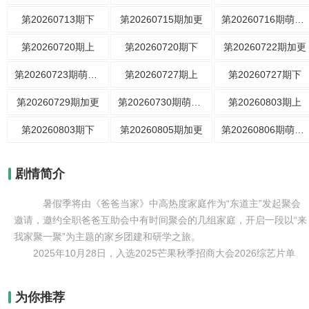
第20260713期下
第20260715期加更
第20260716期萌娃当家
第20260720期上
第20260720期下
第20260722期加更
第20260723期萌娃当家
第20260727期上
第20260727期下
第20260729期加更
第20260730期萌娃当家
第20260803期上
第20260803期下
第20260805期加更
第20260806期萌娃当家
剧情简介
暑假季将由《爸爸当家》中高热度家庭作为“东道主”发起聚会
邀请，邀约全职爸爸互助会中有时间聚会的几组家庭，开启一段以“来
我家聚一聚”为主题的家乡团建和研学之旅。
2025年10月28日，入选2025芒果秋季招商大会2026综艺片单
为你推荐