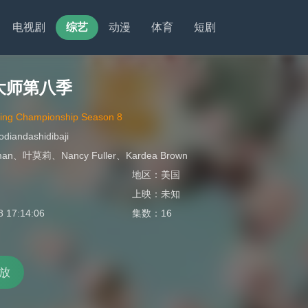
电视剧
综艺
动漫
体育
短剧
大师第八季
king Championship Season 8
odiandashidibaji
man
、
叶莫莉
、
Nancy Fuller
、
Kardea Brown
地区：
美国
上映：
未知
8 17:14:06
集数：
16
放