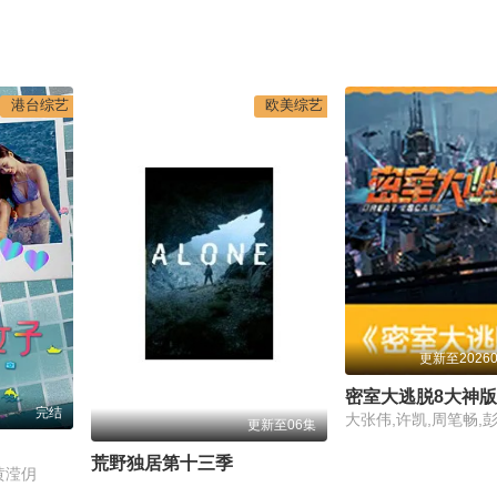
港台综艺
欧美综艺
更新至202608
密室大逃脱8大神版
完结
大张伟,许凯,周笔畅,
更新至06集
荒野独居第十三季
黄滢仴