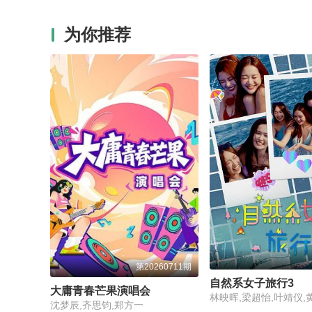
为你推荐
第20260711期
自然系女子旅行3
大庸青春芒果演唱会
林映晖,梁超怡,叶靖仪,
沈梦辰,齐思钧,郑方一