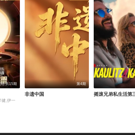
结 共15期
第4期
非遗中国
摇滚兄弟私生活第
李健,伊一