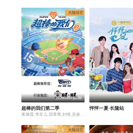
大陆综艺
20260807第2期
超棒的我们第二季​
怦怦一夏·长隆站
蒋璐霞,李菲儿,屈菁菁,刘维,吴俊霆,赵辰龙
大陆综艺