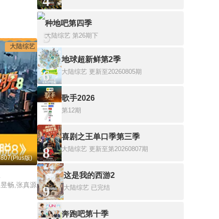
4
种地吧第四季
5
大陆综艺
第26期下
大陆综艺
地球超新鲜第2季
6
大陆综艺
更新至20260805期
歌手2026
7
第12期
喜剧之王单口季第三季
8
大陆综艺
更新至第20260807期
07(Plus版)
这是我的西游2
彭昱畅,张真源
9
大陆综艺
已完结
奔跑吧第十季