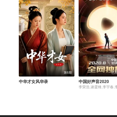
第6期
已完
中华才女风华录
中国好声音2020
李荣浩,谢霆锋,李宇春,