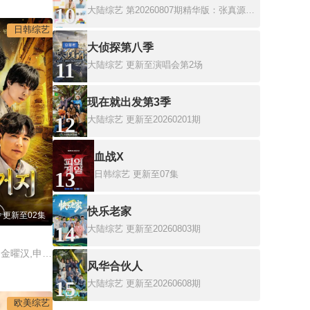
10
大陆综艺
第20260807期精华版：张真源唱师兄的歌就是对味儿
日韩综艺
大侦探第八季
11
大陆综艺
更新至演唱会第2场
现在就出发第3季
12
大陆综艺
更新至20260201期
血战X
13
日韩综艺
更新至07集
快乐老家
更新至02集
14
大陆综艺
更新至20260803期
朴正洙,徐英浩,朴志晟,金曜汉,申东熙
风华合伙人
15
大陆综艺
更新至20260608期
欧美综艺