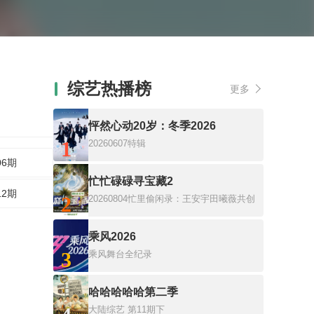
综艺热播榜
更多
怦然心动20岁：冬季2026
1
20260607特辑
06期
忙忙碌碌寻宝藏2
12期
2
20260804忙里偷闲录：王安宇田曦薇共创
乘风2026
3
乘风舞台全纪录
哈哈哈哈哈第二季
大陆综艺
第11期下