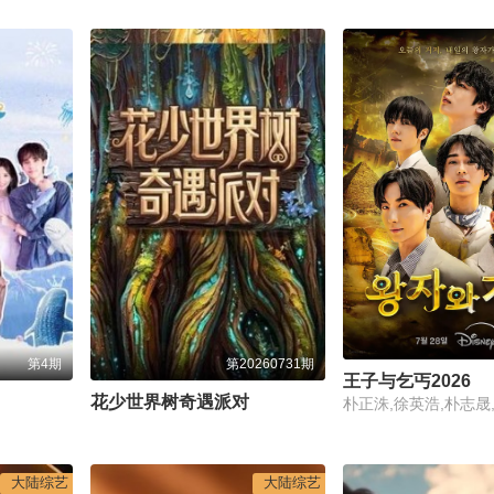
第4期
第20260731期
王子与乞丐2026
花少世界树奇遇派对
大陆综艺
大陆综艺