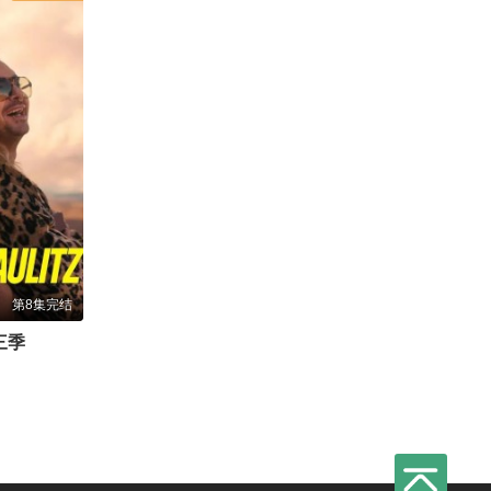
第8集完结
三季