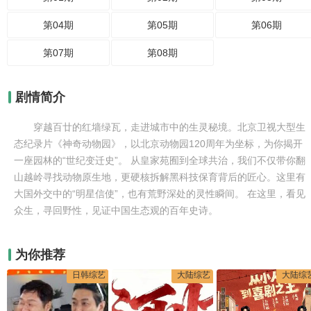
第04期
第05期
第06期
第07期
第08期
剧情简介
穿越百廿的红墙绿瓦，走进城市中的生灵秘境。北京卫视大型生
态纪录片《神奇动物园》，以北京动物园120周年为坐标，为你揭开
一座园林的“世纪变迁史”。 从皇家苑囿到全球共治，我们不仅带你翻
山越岭寻找动物原生地，更硬核拆解黑科技保育背后的匠心。这里有
大国外交中的“明星信使”，也有荒野深处的灵性瞬间。 在这里，看见
众生，寻回野性，见证中国生态观的百年史诗。
为你推荐
日韩综艺
大陆综艺
大陆综