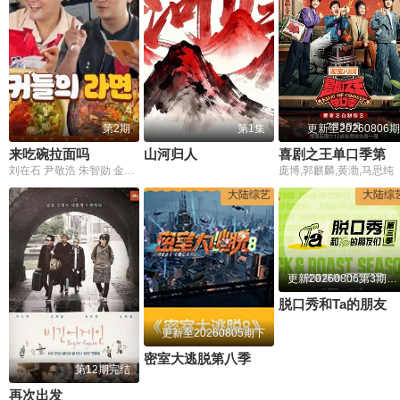
第2期
第1集
更新至20260806期
来吃碗拉面吗
山河归人
喜剧之王单口季第三季
刘在石 尹敬浩 朱智勋 金南佶
庞博,郭麒麟,黄渤,马思纯
大陆综艺
大陆综
更新20260806第3期离场之后
脱口秀和Ta的朋友们 第三季
更新至20260805期下
密室大逃脱第八季
第12期完结
再次出发