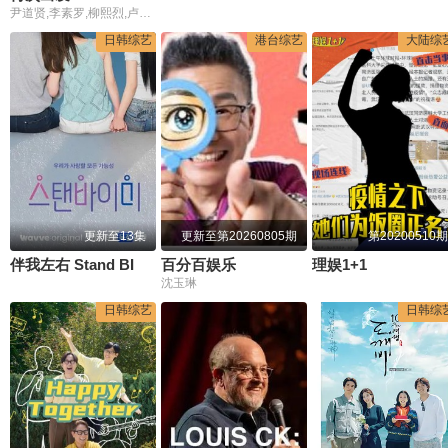
尹道贤,李素罗,柳熙烈,卢洪哲
日韩综艺
港台综艺
大陆综
更新至13集
更新至第20260805期
第20200510期
伴我左右 Stand BI Me
百分百娱乐
理娱1+1
沈玉琳
日韩综艺
日韩综