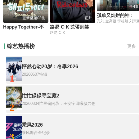
全4集
孤单又灿烂的神：鬼怪十周年特辑
更新至第03集
正片
孔刘,金高银,李栋旭,刘寅
Happy Together-不是一个人真好
路易·C·K 荒谬到笑
路易·C·K
综艺热播榜
更多
怦然心动20岁：冬季2026
20260607特辑
1
忙忙碌碌寻宝藏2
20260804忙里偷闲录：王安宇田曦薇共创
2
乘风2026
乘风舞台全纪录
3