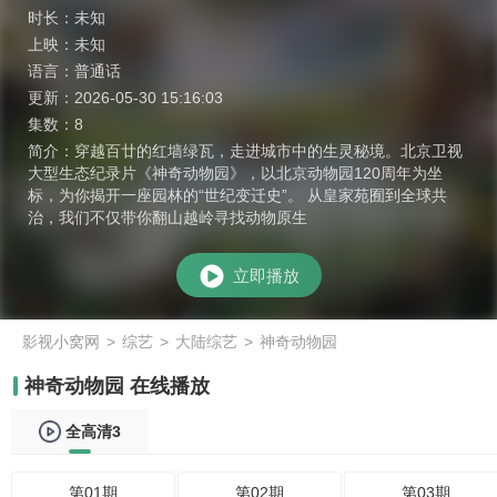
时长：
未知
上映：
未知
语言：
普通话
更新：
2026-05-30 15:16:03
集数：
8
简介：
穿越百廿的红墙绿瓦，走进城市中的生灵秘境。北京卫视
大型生态纪录片《神奇动物园》，以北京动物园120周年为坐
标，为你揭开一座园林的“世纪变迁史”。 从皇家苑囿到全球共
治，我们不仅带你翻山越岭寻找动物原生
立即播放
影视小窝网
>
综艺
>
大陆综艺
>
神奇动物园
神奇动物园 在线播放
全高清3
第01期
第02期
第03期