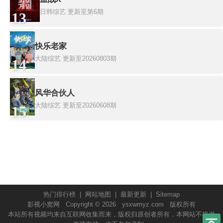
日韩综艺
更新至第6期
13
快乐老家
大陆综艺
更新至20260803期
14
风华合伙人
大陆综艺
更新至20260608期
15
热门排行榜
|
网站地图
|
最新更新
|
Sitemap
影视小窝网
Copyright © 2026
ysxwmyz.com
版权所有
本站所有视频均来自互联网收集而来，版权归原创者所有，本网站不提供