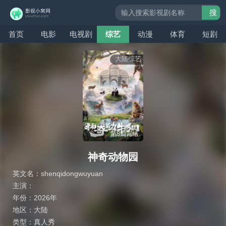
搜
索
首页
电影
电视剧
综艺
动漫
体育
短剧
大陆综艺
第8期完结
神奇动物园
英文名：
shenqidongwuyuan
主演：
年份：
2026年
地区：
大陆
类型：
真人秀