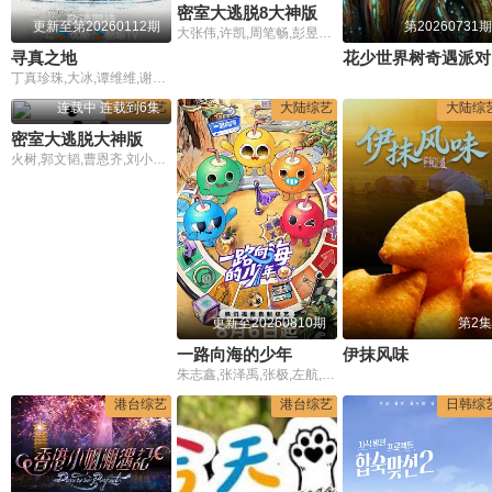
密室大逃脱8大神版
更新至第20260112期
第20260731期
大张伟,许凯,周笔畅,彭昱畅,张真源
寻真之地
花少世界树奇遇派对
丁真珍珠,大冰,谭维维,谢霆锋,王立轩
连载中 连载到6集
大陆综艺
大陆综艺
大陆综
密室大逃脱大神版第八季
火树,郭文韬,曹恩齐,刘小怂,李晋晔
更新至20260810期
第2集
一路向海的少年
伊抹风味
朱志鑫,张泽禹,张极,左航,苏新皓,陆虎,李飞,阎鹤祥
港台综艺
港台综艺
日韩综