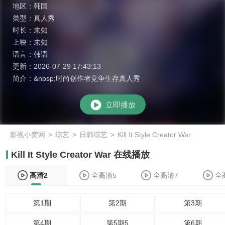
地区：
韩国
类型：
真人秀
时长：
未知
上映：
未知
语言：
韩语
更新：
2026-07-29 17:43:13
简介：
&nbsp;时尚创作者竞争生存真人秀
立即播放
影视小窝网
>
综艺
>
日韩综艺
>
Kill It Style Creator War
Kill It Style Creator War 在线播放
高清2
全高清5
全高清7
全
第1期
第2期
第3期
第4期
第5期5
第6期