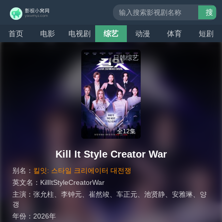
搜
索
首页
电影
电视剧
综艺
动漫
体育
短剧
日韩综艺
全12集
Kill It Style Creator War
别名：
킬잇: 스타일 크리에이터 대전쟁
英文名：
KillItStyleCreatorWar
主演：
张允柱
、
李钟元
、
崔然竣
、
车正元
、
池贤静
、
安雅琳
、
양
갱
年份：
2026年