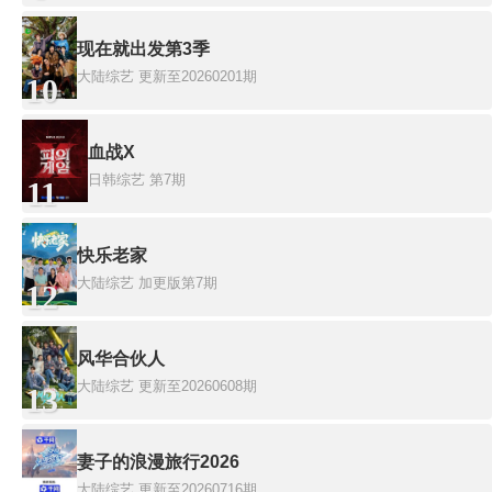
现在就出发第3季
大陆综艺
更新至20260201期
10
血战X
日韩综艺
第7期
11
快乐老家
大陆综艺
加更版第7期
12
风华合伙人
大陆综艺
更新至20260608期
13
妻子的浪漫旅行2026
大陆综艺
更新至20260716期