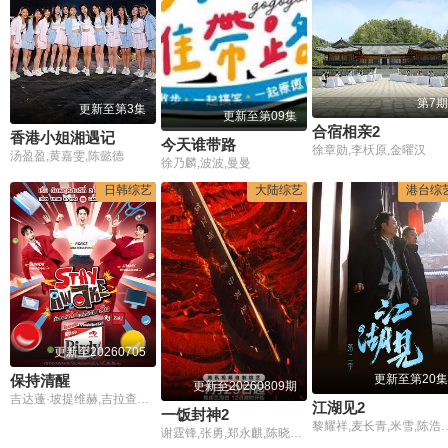
第7期
更新至第3集
更新至第09集
合宿相亲2
香港小姐湘遇记
今天谁带路
徐章勋,李枖原,金曜汉
汤盈盈,黄嘉雯,陈懿德
徐乃麟,波波,曼曼
日韩综艺
大陆综艺
港台综
更新至20260705
保持清醒
更新至第20集
更新至20260809期
吉达蓬·坡提维赫,吉拉查彭·斯里桑,帕查差·司隶亚楠让,塔湾·维弘可塔纳,提迪蓬·德查阿派坤,塔维南·阿努固布拉瑟,柴·尼姆塔瓦特,帕金·坤纳阿努威,钟朋·阿卢迪吉朋,卡西特·普洛彭,柴亚通·逮拉达纳布拉迪,萨朋·阿萨瓦蒙空,皮澈彭·吉拉逮萨库翁,塔纳·丹杰萨达
江湖见2
一饭封神2
黎耀祥,麦长青,米雪,陈
谢霆锋,张勇,郑永麒,陈晓卿,李诞,屈雨瑜,杨艳彬,黎子安