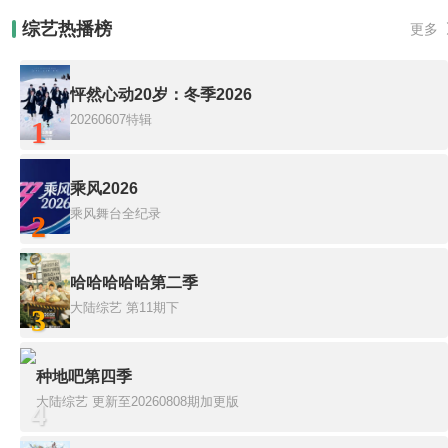
综艺热播榜
更多
怦然心动20岁：冬季2026
20260607特辑
1
乘风2026
乘风舞台全纪录
2
哈哈哈哈哈第二季
大陆综艺
第11期下
3
种地吧第四季
大陆综艺
更新至20260808期加更版
4