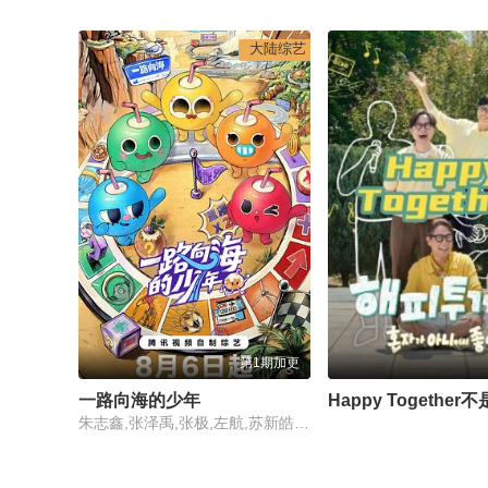
大陆综艺
第1期加更
一路向海的少年
朱志鑫,张泽禹,张极,左航,苏新皓,陆虎,李飞,阎鹤祥