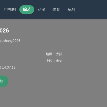
电视剧
综艺
动漫
体育
短剧
26
gjuchang2026
地区：
大陆
上映：
未知
8 14:37:12
放