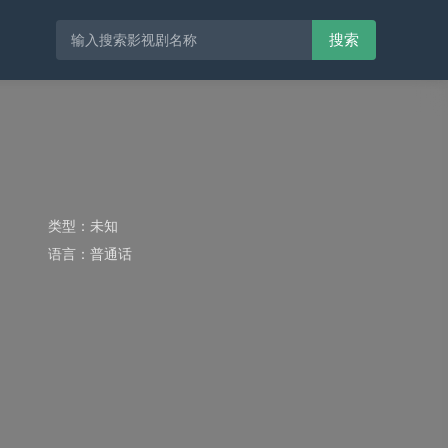
搜索
类型：
未知
语言：
普通话