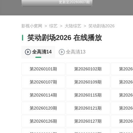
更新至20260807期
影视小窝网
>
综艺
>
大陆综艺
>
笑动剧场2026
笑动剧场2026 在线播放
全高清14
全高清13
第20260101期
第20260102期
第2026
第20260107期
第20260109期
第2026
第20260114期
第20260115期
第2026
第20260120期
第20260121期
第2026
第20260126期
第20260127期
第2026