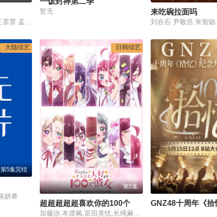
一饭封神第二季
暂无
来吃碗拉面吗
黄晓明 李维嘉 沈梦辰 王霏霏 孟佳 金莎 孙丞潇 李斯丹妮 敖子逸 林述巍 董克平 侯玉瑞 徐萌 高文麒 曹雨 许菊云 朱诚心 兰桂均
刘在石 尹敬浩 朱智勋
大陆综艺
日韩综艺
第5集完结
第5集
 陈妍希
超超超超超喜欢你的100个女朋友第三季
GNZ48十周年《
加藤涉,本渡枫,富田美忧,长绳麻理亚,濑户麻沙美,朝井彩加,上坂堇,进藤天音,三森铃子,高桥李依,Lynn,高尾奏音,石原夏织,竹达彩奈,千叶繁,上田祐司