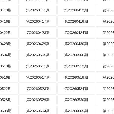
0410期
第20260411期
第20260412期
第202
0416期
第20260417期
第20260418期
第202
0422期
第20260423期
第20260424期
第202
0428期
第20260429期
第20260430期
第202
0504期
第20260505期
第20260506期
第202
0510期
第20260511期
第20260512期
第202
0516期
第20260517期
第20260518期
第202
0522期
第20260523期
第20260524期
第202
0528期
第20260529期
第20260530期
第202
0603期
第20260604期
第20260605期
第202