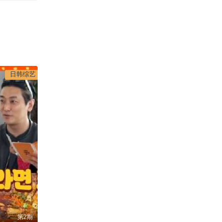
日韩综艺
第2期