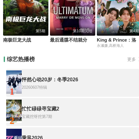
第5期
第10期完结
第4期
南极巨龙大战
最后通牒不结就分第四季
King & Princ
永濑廉,高桥海人
综艺热播榜
更多
怦然心动20岁：冬季2026
20260607特辑
1
忙忙碌碌寻宝藏2
宝藏挖呀挖第7期
2
乘风2026