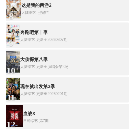
这是我的西游2
大陆综艺
已完结
8
奔跑吧第十季
大陆综艺
更新至20260807期
9
大侦探第八季
大陆综艺
更新至演唱会第2场
10
现在就出发第3季
大陆综艺
更新至20260201期
11
血战X
日韩综艺
第7期
12