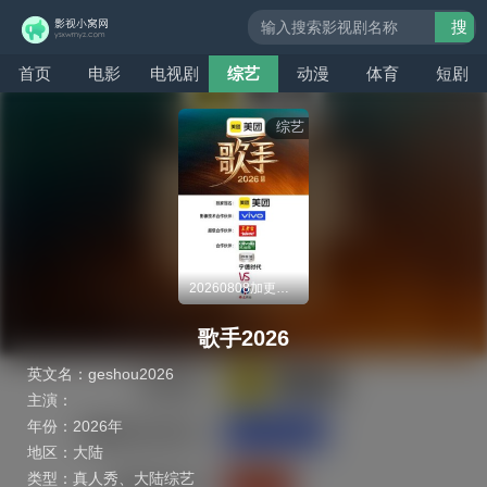
搜
索
首页
电影
电视剧
综艺
动漫
体育
短剧
综艺
20260808加更版：歌手全员走心回忆
歌手2026
英文名：
geshou2026
主演：
年份：
2026年
地区：
大陆
类型：
真人秀
、
大陆综艺