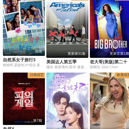
完结
更新第31集
更新至第1期
自然系女子旅行3
美国达人第五季
老大哥(
林映晖,梁超怡,叶靖仪,黄滢仴
珊农·奥斯博内,霍伊·曼德尔,皮尔斯·摩根
陈晓怡 Julie Chen
日韩综艺
欧美综
第7期
血战X