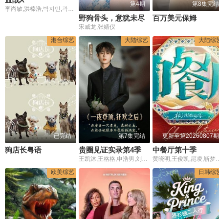
第4期
第8集完结
李尚敏,洪榛浩,박지민,곽범,서출구,하승진
野狗骨头，意犹未尽
百万美元保姆
宋威龙,张婧仪
港台综艺
大陆综艺
大陆综
已完结
第7集完结
更新至第20260807期
狗店长粤语
贵圈见证实录第4季
中餐厅第十季
王凯沐,王格格,申浩男,刘润铭,韩雨彤,曾辉
黄晓明,王俊凯,昆凌,靳梦佳,张雅琪,林述巍
欧美综艺
日韩综