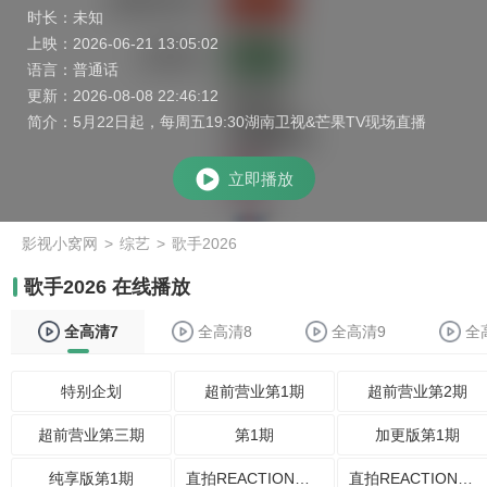
时长：
未知
上映：
2026-06-21 13:05:02
语言：
普通话
更新：
2026-08-08 22:46:12
简介：
5月22日起，每周五19:30湖南卫视&芒果TV现场直播
立即播放
影视小窝网
>
综艺
>
歌手2026
歌手2026 在线播放
全高清7
全高清8
全高清9
全
特别企划
超前营业第1期
超前营业第2期
超前营业第三期
第1期
加更版第1期
纯享版第1期
直拍REACTION第1期
直拍REACTION第2期