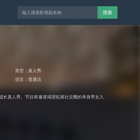
搜索
类型：
真人秀
语言：
普通话
交成长真人秀。节目将邀请渴望拓展社交圈的单身男女入