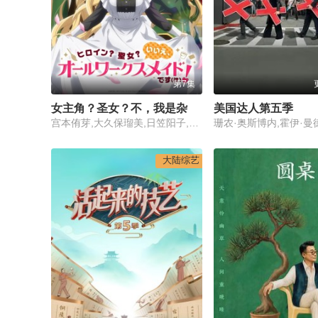
第7集
女主角？圣女？不，我是杂役女仆(自豪)！
美国达人第五季
宫本侑芽,大久保瑠美,日笠阳子,天崎滉平,小野友树,堀江瞬,仲村宗悟
大陆综艺