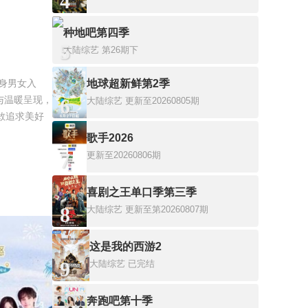
4
种地吧第四季
5
大陆综艺
第26期下
身男女入
地球超新鲜第2季
与温暖呈现，
6
大陆综艺
更新至20260805期
敢追求美好
歌手2026
7
更新至20260806期
喜剧之王单口季第三季
8
大陆综艺
更新至第20260807期
这是我的西游2
9
大陆综艺
已完结
奔跑吧第十季