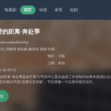
电视剧
综艺
动漫
体育
短剧
爱的距离·奔赴季
ianaidejulibenfuji
宗伦 刘牧洲 朱耘娇 杨诗语 易冉 叶萌
地区：
大陆
上映：
未知
5 18:43:11
的距离·奔赴季是由芒果TV节目中心晏吉超级工作室制作的青年情感社
开启为期10天的“恋爱社交实验”。节目搭建一个以面对面互动为
放