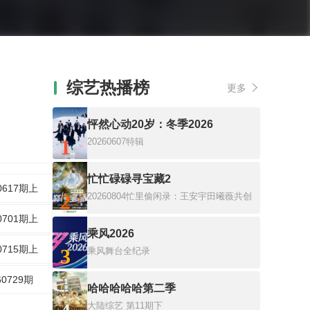
综艺热播榜
更多
怦然心动20岁：冬季2026
1
20260607特辑
忙忙碌碌寻宝藏2
0617期上
2
20260804忙里偷闲录：王安宇田曦薇共创
0701期上
乘风2026
0715期上
3
乘风舞台全纪录
60729期
哈哈哈哈哈第二季
大陆综艺
第11期下