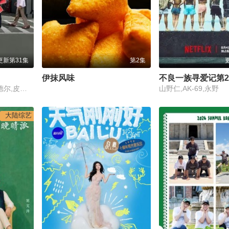
更新第31集
第2集
伊抹风味
不良一族寻爱记第
珊农·奥斯博内,霍伊·曼德尔,皮尔斯·摩根
山野仁,AK-69,永野
大陆综艺