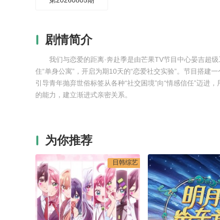
第20260805期
剧情简介
我们与恋爱的距离·奔赴季是由芒果TV节目中心晏吉超
住“单身公寓”，开启为期10天的“恋爱社交实验”。节目搭
引导青年抛弃世俗标签从各种“社交困境”向“情感信任”迈
的能力，建立渐进式亲密关系。
为你推荐
日韩综艺