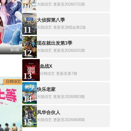
10
大陆综艺
更新至20260731期
大侦探第八季
11
大陆综艺
更新至演唱会第2场
现在就出发第3季
第4期
12
大陆综艺
更新至20260201期
血战X
13
日韩综艺
更新至第7期
日韩综艺
快乐老家
14
大陆综艺
更新至20260803期
风华合伙人
15
大陆综艺
更新至20260608期