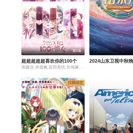
第5集
超超超超超喜欢你的100个女朋友第三季
2024山东卫视中秋
加藤涉,本渡枫,富田美忧,长绳麻理亚,濑户麻沙美,朝井彩加,上坂堇,进藤天音,三森铃子,高桥李依,Lynn,高尾奏音,石原夏织,竹达彩奈,千叶繁,上田祐司
日韩综艺