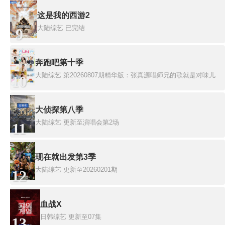
这是我的西游2
大陆综艺
已完结
9
奔跑吧第十季
大陆综艺
第20260807期精华版：张真源唱师兄的歌就是对味儿
10
大侦探第八季
大陆综艺
更新至演唱会第2场
11
现在就出发第3季
大陆综艺
更新至20260201期
12
血战X
日韩综艺
更新至07集
13