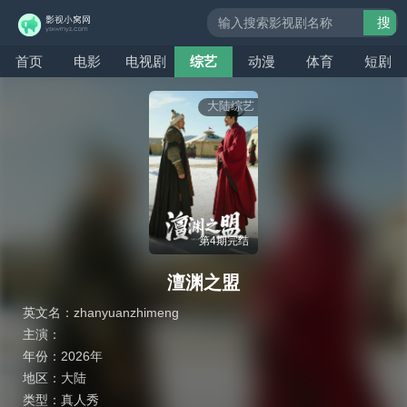
搜
索
首页
电影
电视剧
综艺
动漫
体育
短剧
大陆综艺
第4期完结
澶渊之盟
英文名：
zhanyuanzhimeng
主演：
年份：
2026年
地区：
大陆
类型：
真人秀