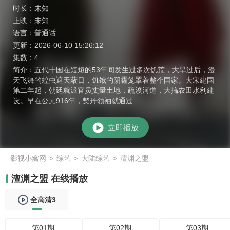
时长：
未知
上映：
未知
语言：
普通话
更新：
2026-06-10 15:26:12
集数：
4
简介：
五代十国在短短的53年间发生过多次饥荒，大旱过后，漫
天飞舞的蝗虫遮天蔽日，饥饿的阴霾笼罩着整个国家。大宋建国
第二年起，朝廷就派官员丈量土地，疏浚河道，大搞农田水利建
设。早在公元916年，契丹领袖就通过
立即播放
影视小窝网
>
综艺
>
大陆综艺
>
澶渊之盟
澶渊之盟 在线播放
全高清3
第01期
第02期
第03期