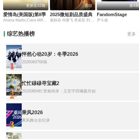
更新至32期
完结
第4期
爱情岛(美国版)第8季
2025微短剧品质盛典
FandomStage
Ariana·Madix,Ciara·Miller,Tefi·Pessoa
葛秋谷 何赛飞 李若彤 刘美含 马秋元
尹斗俊
综艺热播榜
更多
怦然心动20岁：冬季2026
20260607特辑
1
忙忙碌碌寻宝藏2
20260804忙里偷闲录：王安宇田曦薇共创
2
乘风2026
乘风舞台全纪录
3