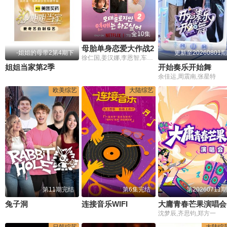
全10集
母胎单身恋爱大作战2
-姐姐的母带2第4期下
更新至20260801期
徐仁国,姜汉娜,李恩智,车正元
姐姐当家第2季
开始奏乐开始舞
余佳运,周震南,张星特
欧美综艺
大陆综艺
第11期完结
第6集完结
第20260711期
兔子洞
连接音乐WIFI
大庸青春芒果演唱会
沈梦辰,齐思钧,郑方一