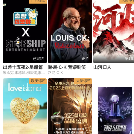
日韩综艺
大陆综
已完结
正片
第1集
出差十五夜2·星船篇
路易·C·K 荒谬到笑
山河归人
宋承宪,李栋旭,柳演锡,李光洙
路易·C·K
欧美综艺
大陆综艺