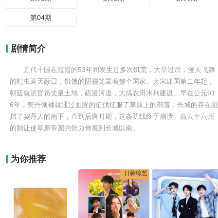
第04期
剧情简介
五代十国在短短的53年间发生过多次饥荒，大旱过后，漫天飞舞
的蝗虫遮天蔽日，饥饿的阴霾笼罩着整个国家。大宋建国第二年起，
朝廷就派官员丈量土地，疏浚河道，大搞农田水利建设。早在公元91
6年，契丹领袖就通过血腥的征伐征服了草原上的部落，长城的存在阻
挡了契丹人的南下，直到后唐时期，这条防线终于崩溃。燕云十六州
的割让使草原帝国的势力伸展到长城以南。
为你推荐
日韩综艺