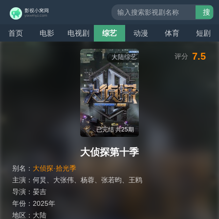
搜
索
首页
电影
电视剧
综艺
动漫
体育
短剧
7.5
评分
大陆综艺
已完结 共25期
大侦探第十季
别名：
大侦探·拾光季
主演：
何炅
、
大张伟
、
杨蓉
、
张若昀
、
王鸥
导演：
晏吉
年份：
2025年
地区：
大陆