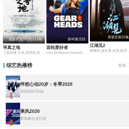
更新至第20集
更新至第20260112期
第40集完结
江湖见2
寻真之地
齿轮爱好者
黎耀祥,麦长青,米雪,陈
丁真珍珠,大冰,谭维维,谢霆锋,王立轩
Lisa McManus,Hannah Crowle
综艺热播榜
更多
怦然心动20岁：冬季2026
20260607特辑
1
乘风2026
乘风舞台全纪录
2