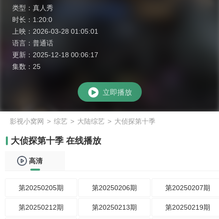
类型：
真人秀
时长：
1:20:0
上映：
2026-03-28 01:05:01
语言：
普通话
更新：
2025-12-18 00:06:17
集数：
25
立即播放
影视小窝网
>
综艺
>
大陆综艺
>
大侦探第十季
大侦探第十季 在线播放
高清
第20250205期
第20250206期
第20250207期
第20250212期
第20250213期
第20250219期