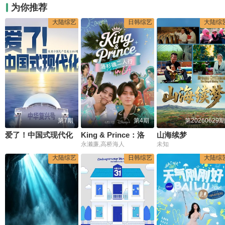
为你推荐
大陆综艺
日韩综艺
大陆综
第7期
第4期
第20260629期
爱了！中国式现代化
King & Prince：洛杉矶二人行
山海续梦
永濑廉,高桥海人
未知
大陆综艺
日韩综艺
大陆综