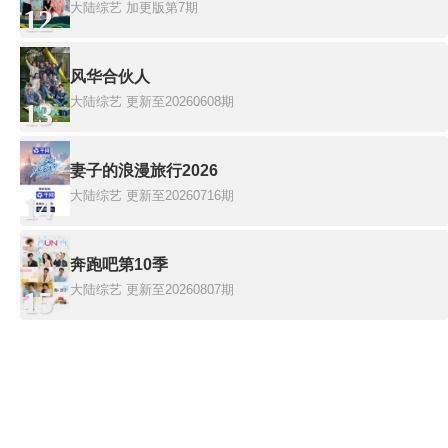
大陆综艺
加更版第7期
12
风华合伙人
大陆综艺
更新至20260608期
13
妻子的浪漫旅行2026
大陆综艺
更新至20260716期
14
奔跑吧第10季
大陆综艺
更新至20260807期
15