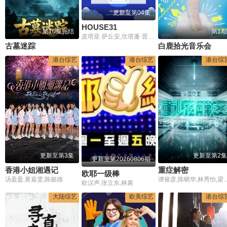
更新至第04集
HOUSE31
第10集完结
第1期
皮塔亚·萨丘安,坎塔蓬·晋达塔维彭
古墓迷踪
白鹿拾光音乐会
港台综艺
港台综艺
港台综
更新至第3集
更新至第2集
更新至第20260806期
香港小姐湘遇记
重症解密
欧耶一级棒
汤盈盈,黄嘉雯,陈懿德
谭俊彦,陈晓华,
欧汉声,张立东,林襄
大陆综艺
欧美综艺
港台综