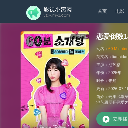
首页
电影
恋爱倒数
日韩综艺
别名：
60 Minutes
英文名：
lianaida
主演：
池艺恩
年份：
2025年
时长：
未知
更新：
2026-07-1
简介：
云集《单身
池艺恩展开寻爱之
立即播