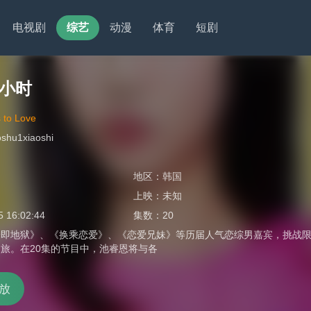
电视剧
综艺
动漫
体育
短剧
1小时
 to Love
oshu1xiaoshi
地区：
韩国
上映：
未知
5 16:02:44
集数：
20
即地狱》、《换乘恋爱》、《恋爱兄妹》等历届人气恋综男嘉宾，挑战限时60分钟的
旅。在20集的节目中，池睿恩将与各
放