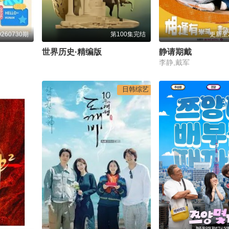
260730期
第100集完结
更新至2
世界历史·精编版
静请期戴
李静,戴军
日韩综艺