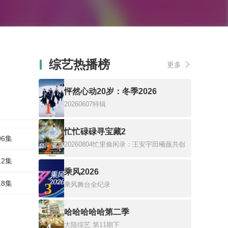
综艺热播榜
更多
怦然心动20岁：冬季2026
1
20260607特辑
忙忙碌碌寻宝藏2
06集
2
20260804忙里偷闲录：王安宇田曦薇共创
12集
乘风2026
18集
3
乘风舞台全纪录
哈哈哈哈哈第二季
大陆综艺
第11期下