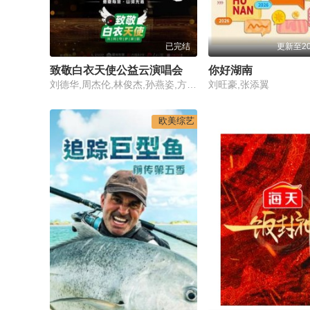
已完结
更新至20
致敬白衣天使公益云演唱会
你好湖南
刘德华,周杰伦,林俊杰,孙燕姿,方文山,莫文蔚,雷佳,萧敬腾,张韶涵,梁咏琪,林志炫,尤长靖,腾格尔,汪小敏,汪苏泷,黄雅莉
刘旺豪,张添翼
欧美综艺