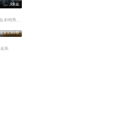
9集全
Tzuyang,金在中,秋成勋,朴明秀,郑俊河,崔洪万,金光奎
更新至第6期
日韩综艺
,金风