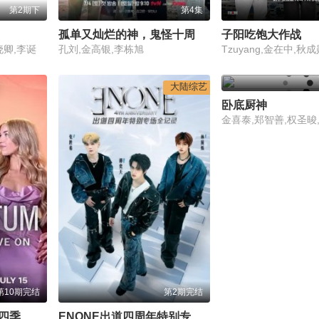
第2期下
第4集
孤单又灿烂的神，鬼怪十周年特辑
子阳吃饱大作战
晓卿,李诞
孔刘,金高银,李栋旭
大陆综艺
卧底厨神
金喜泰,郑智善,权圣晙
第10期完结
第2期完结
四季
ENONE出道四周年特别专场全记录