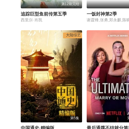
第12期完结
追踪巨型鱼前传第五季
一饭封神第2季
西里尔·肖凯
谢霆锋,张勇,郑永麒,陈
大陆综艺
第5集
中国通史·精编版
最后通牒不结就分第