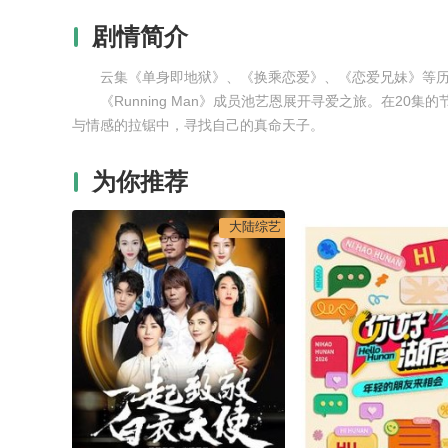
剧情简介
云集《单身即地狱》、《换乘恋爱》、《恋爱兄妹》等历届人气
《Running Man》成员池艺恩展开寻爱之旅。在20
与情感的拉锯中，寻找自己的真命天子。
为你推荐
大陆综艺