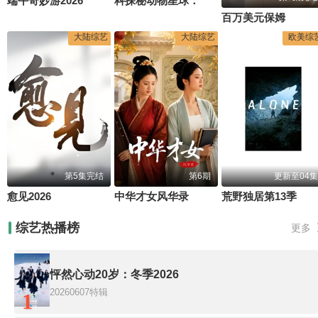
端午奇妙游2026
科探秘动物星球：高山上的白色精灵雪豹
百万美元保姆
大陆综艺
大陆综艺
欧美综
第5集完结
第6期
更新至04集
愈见2026
中华才女风华录
荒野独居第13季
综艺热播榜
更多
怦然心动20岁：冬季2026
20260607特辑
1