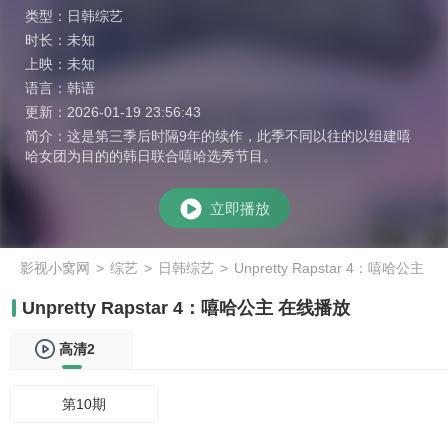
类型：
日韩综艺
时长：
未知
上映：
未知
语言：
韩语
更新：
2026-01-19 23:56:43
简介：
这是第三季后时隔9年的续作，此季不同以往的以组建嘻
哈女团为目的的韩日联合嘻哈选秀节目。
立即播放
影视小窝网
>
综艺
>
日韩综艺
>
Unpretty Rapstar 4：嘻哈公主
Unpretty Rapstar 4：嘻哈公主 在线播放
高清2
第10期