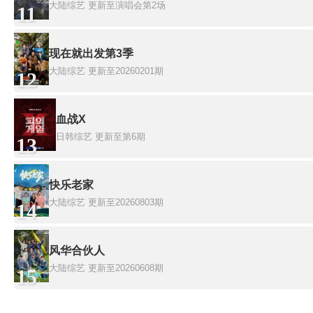
大陆综艺
更新至演唱会第2场
11
现在就出发第3季
大陆综艺
更新至20260201期
12
血战X
日韩综艺
更新至第6期
13
快乐老家
大陆综艺
更新至20260803期
14
风华合伙人
大陆综艺
更新至20260608期
15