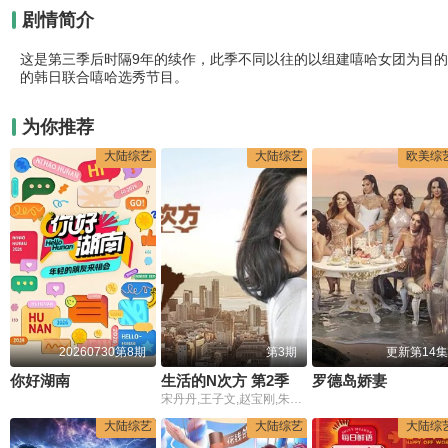
剧情简介
这是第三季后时隔9年的续作，此季不同以往的以组建嘻哈女团为目的
的韩日联合嘻哈选秀节目。
为你推荐
大陆综艺
大陆综艺
欧美综
20260730第8期
第3期
更新第14集
你好湖南​
生活的N次方 第2季
罗德岛娇妻
宋丹丹,王子文,赵宝刚,朱雨辰,高露,白百何,贺刚,任重
大陆综艺
大陆综艺
大陆综