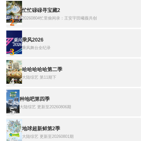
忙忙碌碌寻宝藏2
20260804忙里偷闲录：王安宇田曦薇共创
2
乘风2026
乘风舞台全纪录
3
哈哈哈哈哈第二季
大陆综艺
第11期下
4
种地吧第四季
大陆综艺
更新至20260806期
5
地球超新鲜第2季
大陆综艺
更新至20260801期
6