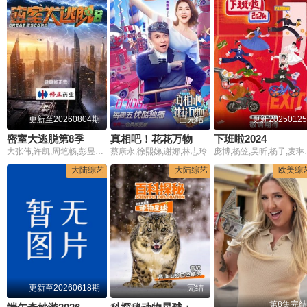
更新至20260804期
已完结
更新20250125
密室大逃脱第8季
真相吧！花花万物
下班啦2024
大张伟,许凯,周笔畅,彭昱畅,张真源,陈哲远
蔡康永,徐熙娣,谢娜,林志玲
庞博,杨笠,吴昕,杨子,麦琳,刘爽,何浩楠,陈少熙,赵小童,鹭卓
大陆综艺
大陆综艺
欧美综
更新至20260618期
完结
第8集完结