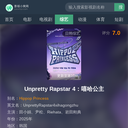
搜
索
首页
电影
电视剧
综艺
动漫
体育
短剧
7.0
评分
日韩综艺
更新至第10期
Unpretty Rapstar 4：嘻哈公主
别名：
Hippop Princess
英文名：
UnprettyRapstar4xihagongzhu
主演：
田小娟
、
尹松
、
Riehata
、
岩田刚典
年份：
2025年
地区：
韩国