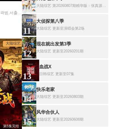
10
大陆综艺
第20260807期精华版：张真源唱师兄的歌就是对味儿
李尚敏,洪榛浩,박지민,곽범,서출구,하승진
大侦探第八季
11
大陆综艺
更新至演唱会第2场
大陆综艺
现在就出发第3季
12
大陆综艺
更新至20260201期
血战X
13
日韩综艺
更新至07集
快乐老家
14
大陆综艺
更新至20260803期
风华合伙人
15
大陆综艺
更新至20260608期
第5集完结