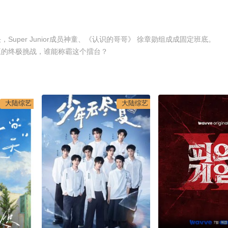
uper Junior成员神童、《认识的哥哥》 徐章勋组成成固定班底。
的终极挑战，谁能称霸这个擂台？
大陆综艺
大陆综艺