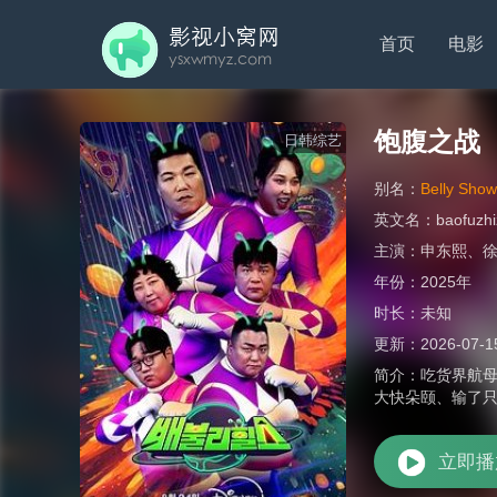
首页
电影
饱腹之战
日韩综艺
别名：
Belly Sho
英文名：
baofuzh
主演：
申东熙
、
年份：
2025年
时长：
未知
更新：
2026-07-1
简介：
吃货界航母
大快朵颐、输了
立即播