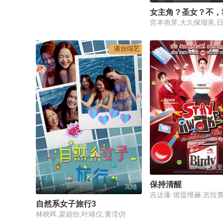
港台综艺
更新至2
保持清醒
完结
自然系女子旅行3
林映晖,梁超怡,叶靖仪,黄滢仴