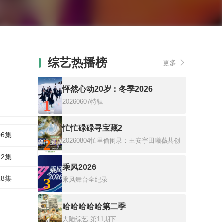
综艺热播榜
更多
怦然心动20岁：冬季2026
1
20260607特辑
忙忙碌碌寻宝藏2
06集
2
20260804忙里偷闲录：王安宇田曦薇共创
12集
乘风2026
18集
3
乘风舞台全纪录
哈哈哈哈哈第二季
大陆综艺
第11期下