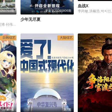
血战X
260703期
更新至20260806期
少年无尽夏
包上恩 周柯宇 柯淳 赵英博 付伟伦 徐媛屹娜
日韩综艺
大陆综艺
第7集
第7期