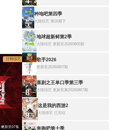
4
种地吧第四季
5
大陆综艺
第26期下
地球超新鲜第2季
6
大陆综艺
更新至20260805期
日韩综艺
歌手2026
7
更新至20260807期
喜剧之王单口季第三季
8
大陆综艺
更新至第20260807期
这是我的西游2
9
大陆综艺
已完结
更新至07集
奔跑吧第十季