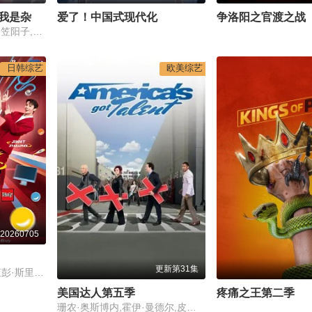
女主角？圣女？不，我是杂役女仆(自豪)！
爱了！中国式现代化
争洛阳之官渡之战
宫本侑芽,大久保瑠美,日笠阳子,天崎滉平,小野友树,堀江瞬,仲村宗悟
日韩综艺
欧美综艺
0260705
更新第31集
吉达蓬·坡提维赫,吉拉查彭·斯里桑,帕查差·司隶亚楠让,塔湾·维弘可塔纳,提迪蓬·德查阿派坤,塔维南·阿努固布拉瑟,柴·尼姆塔瓦特,帕金·坤纳阿努威,钟朋·阿卢迪吉朋,卡西特·普洛彭,柴亚通·逮拉达纳布拉迪,萨朋·阿萨瓦蒙空,皮澈彭·吉拉逮萨库翁,塔纳·丹杰萨达
美国达人第五季
疼痛之王第二季
珊农·奥斯博内,霍伊·曼德尔,皮尔斯·摩根