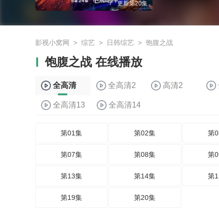
更新第20集
影视小窝网
>
综艺
>
日韩综艺
>
饱腹之战
饱腹之战 在线播放
全高清
全高清2
高清2
全高清13
全高清14
第01集
第02集
第0
第07集
第08集
第0
第13集
第14集
第1
第19集
第20集