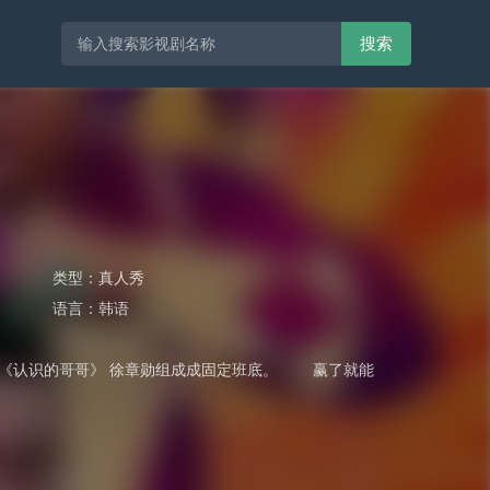
搜索
类型：
真人秀
语言：
韩语
神童、《认识的哥哥》 徐章勋组成成固定班底。 赢了就能