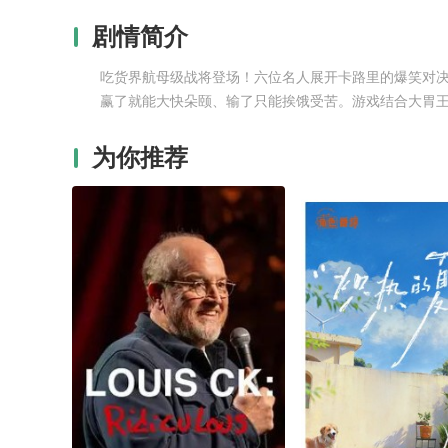
剧情简介
吃货界航母级战将登场！六位名人展开卡路里的爆笑对决，S
赢了就能大快朵颐、输了只能挨饿受苦。游戏结合大胃王
为你推荐