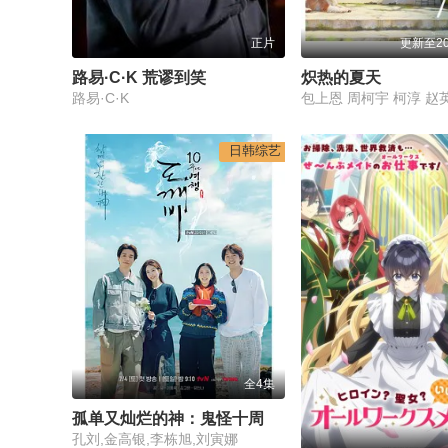
正片
更新至20
路易·C·K 荒谬到笑
炽热的夏天
路易·C·K
日韩综艺
全4集
孤单又灿烂的神：鬼怪十周年特辑
孔刘,金高银,李栋旭,刘寅娜