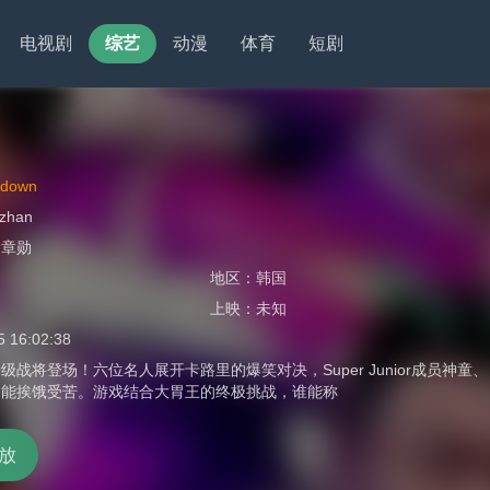
电视剧
综艺
动漫
体育
短剧
wdown
izhan
徐章勋
地区：
韩国
上映：
未知
5 16:02:38
级战将登场！六位名人展开卡路里的爆笑对决，Super Junior成员
只能挨饿受苦。游戏结合大胃王的终极挑战，谁能称
放