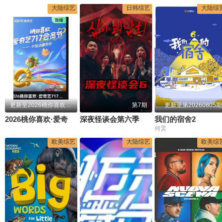
大陆综艺
日韩综艺
大陆综
更新至2026桃你喜欢IP互动嘉年华 田曦薇胡一天连线力推《天才，女友》
第7期
更新至第20260805期
2026桃你喜欢·爱奇艺717会员节——IP互动嘉年华
深夜怪谈会第六季
我们的宿舍2
何炅
欧美综艺
大陆综艺
欧美综