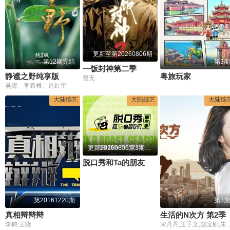
更新至第20260806期
第12期完结
第3期
一饭封神第二季
静谧之野纯享版
粤旅玩家
暂无
吴霄、李希根、许红军
大陆综艺
大陆综艺
大陆综
更新20260806第3期离场之后
脱口秀和Ta的朋友们 第三季
第20161220期
第3期
真相辩辩辩
生活的N次方 第2季
李鹤 王晓
宋丹丹,王子文,赵宝刚,朱雨辰,