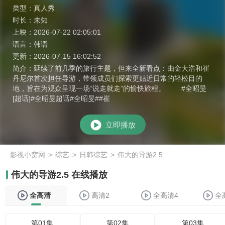
类型：
真人秀
时长：
未知
上映：
2026-07-22 02:05:01
语言：
韩语
更新：
2026-07-15 16:02:52
简介：
延续了前几季的旅行主题，但来全新看点：由金大浩和崔
丹尼尔首次担任导游，带领成员们探索更贴近日常的轻松目的
地，旨在为观众呈现一场“说走就走”的愉快旅程。 #全昭旻
[超话]#全昭旻超话#全昭旻##崔
立即播放
影视小窝网
>
综艺
>
日韩综艺
>
伟大的导游2.5
伟大的导游2.5 在线播放
全高清
高清2
全高清4
全
第01集
第02集
第03集