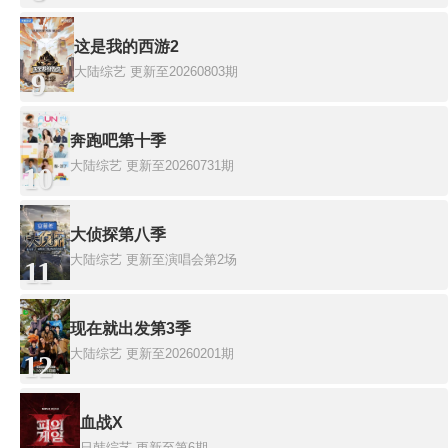
这是我的西游2
大陆综艺
更新至20260803期
9
奔跑吧第十季
大陆综艺
更新至20260731期
10
大侦探第八季
大陆综艺
更新至演唱会第2场
11
现在就出发第3季
大陆综艺
更新至20260201期
12
血战X
日韩综艺
更新至第6期