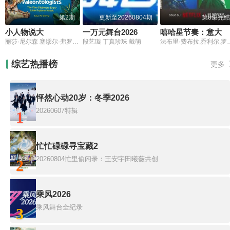
第2期
更新至20260804期
第8集完结
小人物说大
一万元舞台2026
嘻哈星节奏：意大利篇第三季
丽莎·尼尔森 塞缪尔·弗罗勒 玛丽亚·邦维尔 艾米莉亚·马特森 尤尔根·托尔松
段艺璇 丁真珍珠 戴萌
法布里·费布拉,乔
综艺热播榜
更多
怦然心动20岁：冬季2026
20260607特辑
1
忙忙碌碌寻宝藏2
20260804忙里偷闲录：王安宇田曦薇共创
2
乘风2026
乘风舞台全纪录
3