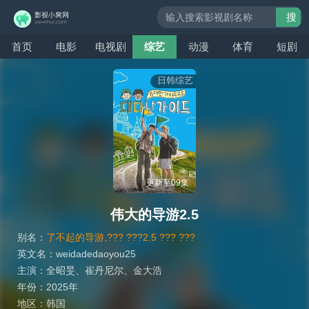
搜
索
首页
电影
电视剧
综艺
动漫
体育
短剧
日韩综艺
更新至09集
伟大的导游2.5
别名：
了不起的导游,??? ???2.5 ??? ???
英文名：
weidadedaoyou25
主演：
全昭旻
、
崔丹尼尔
、
金大浩
年份：
2025年
地区：
韩国