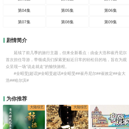
第04集
第05集
第06集
第07集
第08集
第09集
剧情简介
延续了前几季的旅行主题，但来全新看点：由金大浩和崔丹尼尔
首次担任导游，带领成员们探索更贴近日常的轻松目的地，旨在为观
众呈现一场“说走就走”的愉快旅程。
#全昭旻[超话]#全昭旻超话#全昭旻##崔丹尼尔##崔效定##金大
浩##哈尔滨#
为你推荐
大陆综艺
大陆综艺