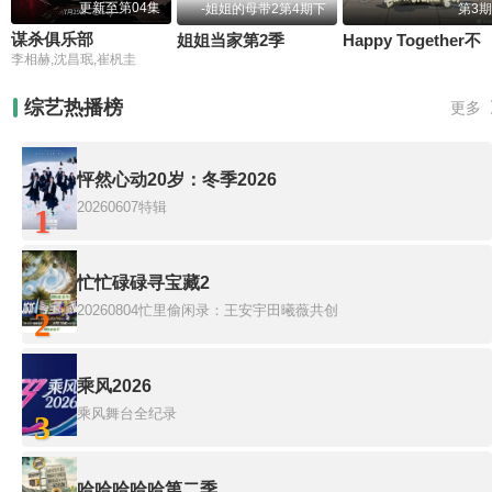
更新至第04集
-姐姐的母带2第4期下
第3期
谋杀俱乐部
姐姐当家第2季
Happy Together
李相赫,沈昌珉,崔杋圭
综艺热播榜
更多
怦然心动20岁：冬季2026
20260607特辑
1
忙忙碌碌寻宝藏2
20260804忙里偷闲录：王安宇田曦薇共创
2
乘风2026
乘风舞台全纪录
3
哈哈哈哈哈第二季