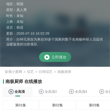
地区：
韩国
类型：
真人秀
时长：
未知
上映：
未知
语言：
韩语
更新：
2026-07-15 16:02:39
简介：
白钟元亲自为来自30多个国家的数千名南极科研人员提供
温暖饭菜的治愈项目。
立即播放
影视小窝网
>
综艺
>
日韩综艺
>
南极厨师
南极厨师 在线播放
全高清
全高清2
全高清4
全
第01集
第02集
第03集