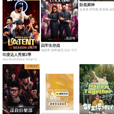
卧底厨神
金喜泰,郑智善,权圣晙,金
第30集
囚牢生存战
第2期
瑞提希·德希穆克,法拉·可汗
印度达人秀第2季
Alia Bhatt,Balraj Singh Ghai,Samay Raina
日韩综艺