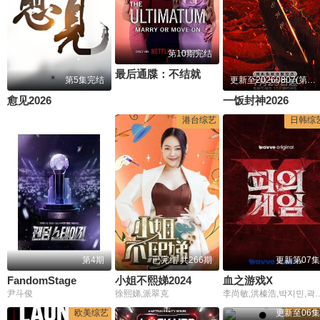
第10期完结
最后通牒：不结就分第四季
第5集完结
更新至20260807(第2期加更)
愈见2026
一饭封神2026
港台综艺
日韩综
第4期
已完结 共266期
更新第07集
FandomStage
小姐不熙娣2024
血之游戏X
尹斗俊
徐熙娣,派翠克
李尚敏,洪榛浩,박지민,
欧美综艺
更新至06集
日韩综