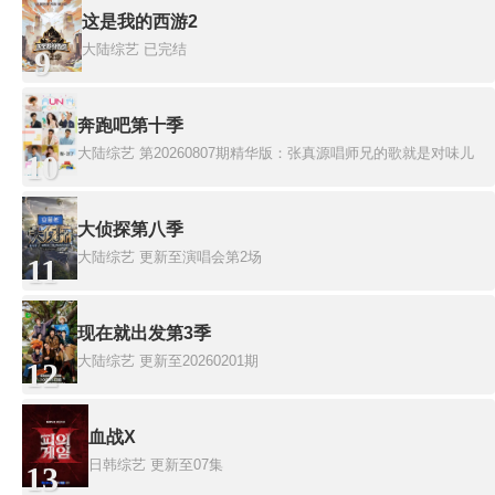
这是我的西游2
大陆综艺
已完结
9
奔跑吧第十季
大陆综艺
第20260807期精华版：张真源唱师兄的歌就是对味儿
10
大侦探第八季
大陆综艺
更新至演唱会第2场
11
现在就出发第3季
大陆综艺
更新至20260201期
12
血战X
日韩综艺
更新至07集
13