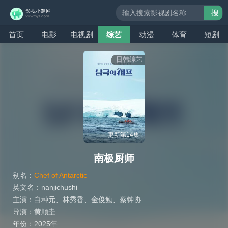
搜
索
首页
电影
电视剧
综艺
动漫
体育
短剧
日韩综艺
更新第14集
南极厨师
别名：
Chef of Antarctic
英文名：
nanjichushi
主演：
白种元
、
林秀香
、
金俊勉
、
蔡钟协
导演：
黄顺圭
年份：
2025年