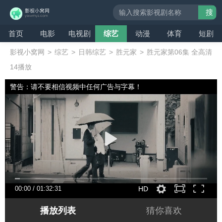
搜
索
首页
电影
电视剧
综艺
动漫
体育
短剧
影视小窝网
>
综艺
>
日韩综艺
>
胜元家
>
胜元家第06集 全高清
14播放
警告：请不要相信视频中任何广告与字幕！
00:00
/
01:32:31
HD
播放列表
猜你喜欢