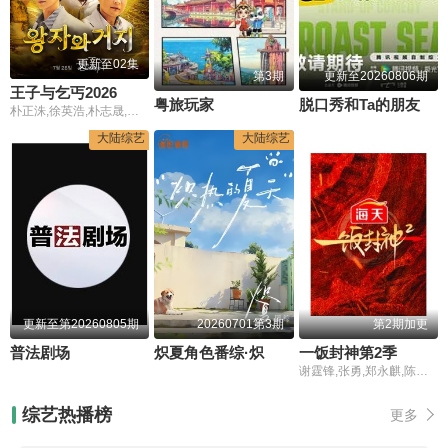
更新至02集
第3期
更新至20260806期
王子与乞丐2026
粤旅玩家
脱口秀和Ta的朋友们 第3季
朴正洙,徐英浩,朴志晟,金曜汉,申东熙
大陆综艺
大陆综艺
更新至第20260805期
20260701第3期
第2期加更
普法剧场
炽夏角色番综·炽热的夏天
一饭封神第2季
谢霆锋,张勇,郑永麒,陈晓卿,李诞
综艺热播榜
更多