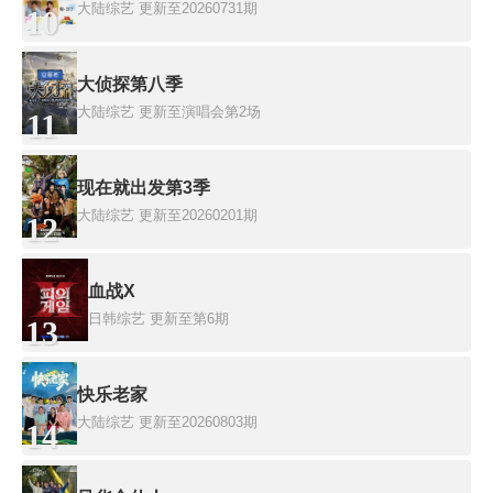
大陆综艺
更新至20260731期
10
大侦探第八季
大陆综艺
更新至演唱会第2场
11
现在就出发第3季
大陆综艺
更新至20260201期
12
血战X
日韩综艺
更新至第6期
13
快乐老家
大陆综艺
更新至20260803期
14