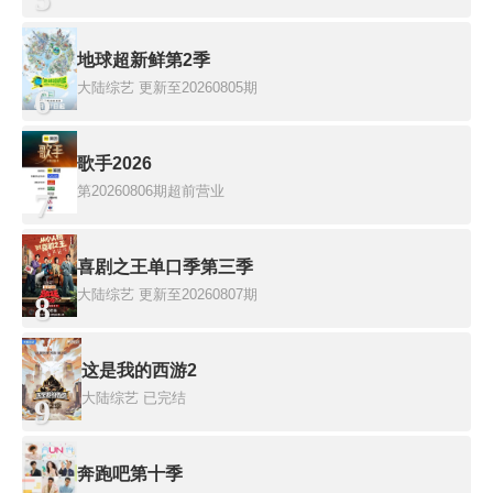
地球超新鲜第2季
大陆综艺
更新至20260805期
6
歌手2026
第20260806期超前营业
7
喜剧之王单口季第三季
大陆综艺
更新至20260807期
8
这是我的西游2
大陆综艺
已完结
9
奔跑吧第十季