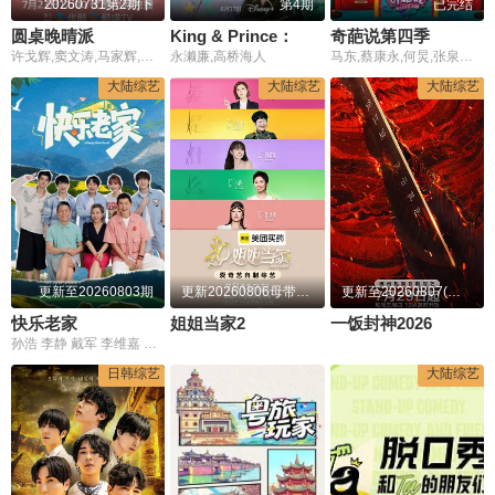
20260731第2期下
第4期
已完结
圆桌晚晴派
King & Prince：洛杉矶二人行
奇葩说第四季
许戈辉,窦文涛,马家辉,周轶君,胡泳,景军
永濑廉,高桥海人
马东,蔡康永,何炅,张泉灵,罗振宇
大陆综艺
大陆综艺
大陆综艺
更新至20260803期
更新20260806母带2第4期下
更新至20260807(第2期加更)
快乐老家
姐姐当家2
一饭封神2026
孙浩 李静 戴军 李维嘉 沈凌 吴昕 武艺 高旭
日韩综艺
大陆综艺