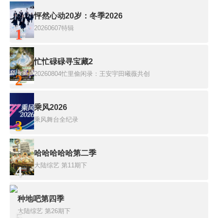
怦然心动20岁：冬季2026
20260607特辑
1
忙忙碌碌寻宝藏2
20260804忙里偷闲录：王安宇田曦薇共创
2
乘风2026
乘风舞台全纪录
3
哈哈哈哈哈第二季
大陆综艺
第11期下
4
种地吧第四季
大陆综艺
第26期下
5