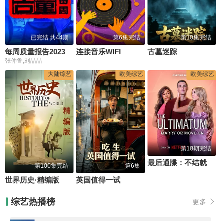
已完结 共44期
第6集完结
第10集完结
每周质量报告2023
连接音乐WIFI
古墓迷踪
张仲鲁,刘晶晶
大陆综艺
欧美综艺
欧美综艺
第10期完结
最后通牒：不结就分第四季
第100集完结
第6集
世界历史·精编版
英国值得一试
综艺热播榜
更多