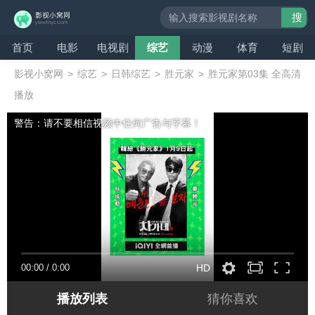
搜
索
首页
电影
电视剧
综艺
动漫
体育
短剧
影视小窝网
>
综艺
>
日韩综艺
>
胜元家
>
胜元家第03集 全高清
播放
警告：请不要相信视频中任何广告与字幕！
00:00
/
0:00
HD
播放列表
猜你喜欢