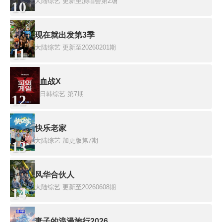
大陆综艺
更新至演唱会第2场
10
现在就出发第3季
大陆综艺
更新至20260201期
11
血战X
日韩综艺
第7期
12
快乐老家
大陆综艺
加更版第7期
13
风华合伙人
大陆综艺
更新至20260608期
14
妻子的浪漫旅行2026