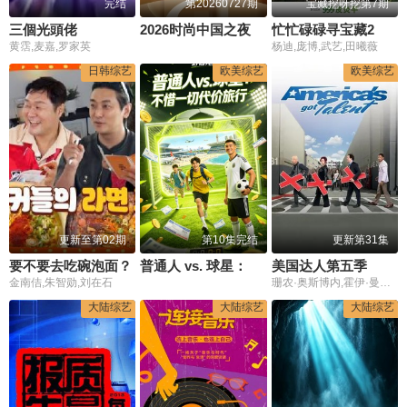
完结
第20260727期
宝藏挖呀挖第7期
三個光頭佬
2026时尚中国之夜
忙忙碌碌寻宝藏2
黄霑,麦嘉,罗家英
杨迪,庞博,武艺,田曦薇
日韩综艺
欧美综艺
欧美综艺
更新至第02期
第10集完结
更新第31集
要不要去吃碗泡面？
普通人 vs. 球星：不惜一切代价旅行
美国达人第五季
金南佶,朱智勋,刘在石
珊农·奥斯博内,霍伊·曼德尔,皮尔斯·摩根
大陆综艺
大陆综艺
大陆综艺