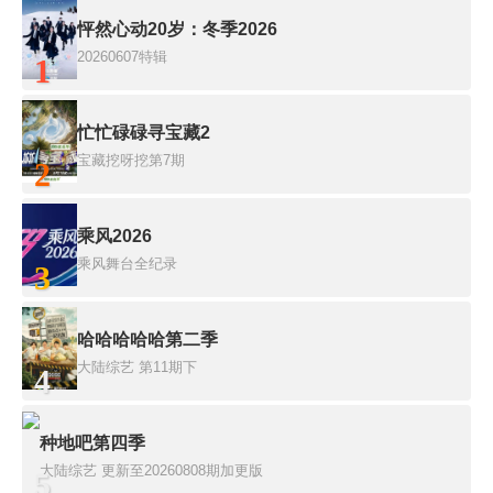
怦然心动20岁：冬季2026
20260607特辑
1
忙忙碌碌寻宝藏2
宝藏挖呀挖第7期
2
乘风2026
乘风舞台全纪录
3
哈哈哈哈哈第二季
大陆综艺
第11期下
4
种地吧第四季
大陆综艺
更新至20260808期加更版
5