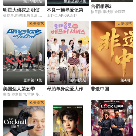
第17期完结
更新至第04集
合宿相亲2
明星大侦探之明侦探学院第1季
不良一族寻爱记第2季
徐章勋,李枖原,金曜汉
蒲熠星,周峻纬,唐九洲,齐思钧,石凯,郭文韬,邵明明
山野仁,AK-69,永野
欧美综艺
大陆综艺
更新第31集
第6期完结
第4期
美国达人第五季
母胎单身恋爱大作战2节目售后
非遗中国
珊农·奥斯博内,霍伊·曼德尔,皮尔斯·摩根
欧美综艺