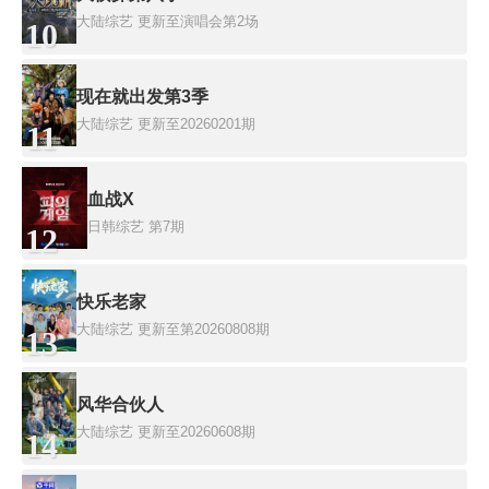
大陆综艺
更新至演唱会第2场
10
现在就出发第3季
大陆综艺
更新至20260201期
11
血战X
日韩综艺
第7期
12
快乐老家
大陆综艺
更新至第20260808期
13
风华合伙人
大陆综艺
更新至20260608期
14