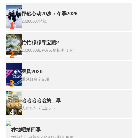
怦然心动20岁：冬季2026
20260607特辑
1
忙忙碌碌寻宝藏2
20260809EP07云梯惊变（下）
2
乘风2026
乘风舞台全纪录
3
哈哈哈哈哈第二季
大陆综艺
第11期下
4
种地吧第四季
大陆综艺
更新至20260808期加更版