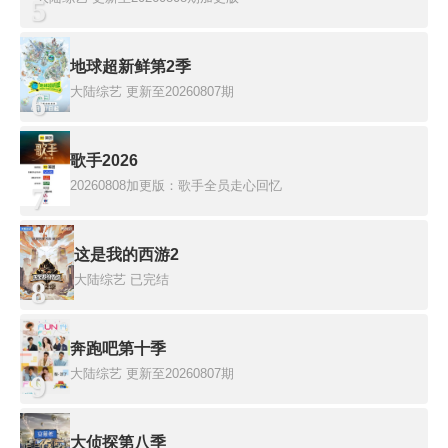
5
地球超新鲜第2季
大陆综艺
更新至20260807期
6
歌手2026
20260808加更版：歌手全员走心回忆
7
这是我的西游2
大陆综艺
已完结
8
奔跑吧第十季
大陆综艺
更新至20260807期
9
大侦探第八季