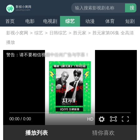
搜
索
首页
电影
电视剧
综艺
动漫
体育
短剧
影视小窝网
>
综艺
>
日韩综艺
>
胜元家
>
胜元家第06集 全高清
播放
警告：请不要相信视频中任何广告与字幕！
00:00
/
0:00
HD
播放列表
猜你喜欢