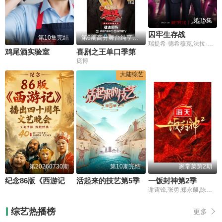
第35集
囚牢生存战
第10集完结
第6期高分舞台纯享合集
瑞提希·德希穆克,法拉·可汗
鸡尾酒实验室
喜剧之王单口季第3季
庞博
大陆综艺
第20260730期
第10期完结
家常菜第2期
纪念86版《西游记》播出四十周年文艺晚会
活起来的技艺第5季
一饭封神第2季
谢霆锋,张勇,郑永麒,陈晓卿,李诞
综艺热播榜
更多