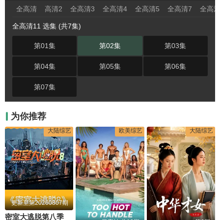
全高清
高清2
全高清3
全高清4
全高清5
全高清7
全高清
全高清11 选集 (共7集)
第01集
第02集
第03集
第04集
第05集
第06集
第07集
为你推荐
大陆综艺
欧美综艺
大陆综艺
更新至第20260807期
密室大逃脱第八季