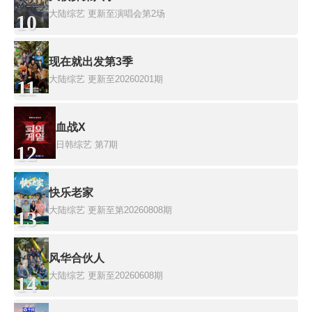
大陆综艺
更新至演唱会第2场
10
现在就出发第3季
大陆综艺
更新至20260201期
11
血战X
日韩综艺
第7期
12
快乐老家
大陆综艺
更新至第20260808期
13
风华合伙人
大陆综艺
更新至20260608期
14