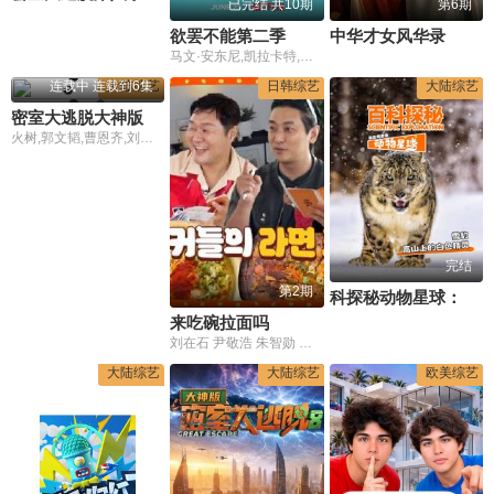
已完结 共10期
第6期
欲罢不能第二季
中华才女风华录
马文·安东尼,凯拉卡特,摩尔大通
连载中 连载到6集
大陆综艺
日韩综艺
大陆综艺
密室大逃脱大神版第八季
火树,郭文韬,曹恩齐,刘小怂,李晋晔
完结
第2期
科探秘动物星球：高山上的白色精灵雪豹
来吃碗拉面吗
刘在石 尹敬浩 朱智勋 金南佶
大陆综艺
大陆综艺
欧美综艺