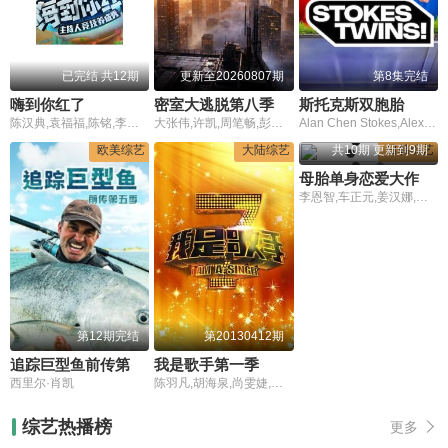
已完结 共12期
更新至20260807期
第8集完结
嗨到你红了
密室大逃脱第八季大神版
斯托克斯双胞胎
陈汉典,袁福福,陈铭,李之繁,韩冰
大张伟,许凯,周笔畅,彭昱畅,张真源,陈哲远
Alan Chen Stokes,Alex Chen Stokes
欧美综艺
大陆综艺
共10期 更新到9期
日韩综艺
母胎单身恋爱大作战第二季
李恩智,车正元,姜汉娜,徐仁国
第12期完结
第20130412期
追踪巨型鱼前传第五季
我是歌手第一季
西里尔·肖凯
陈羽凡,胡海泉,尚雯婕,黄贯中,沙宝亮,齐秦,辛晓琪,彭佳慧,杨宗纬,黄绮珊,林志炫,周晓鸥,陈明
综艺热播榜
更多