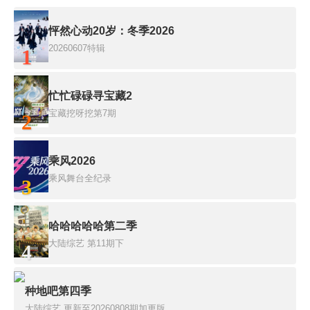
怦然心动20岁：冬季2026
20260607特辑
1
忙忙碌碌寻宝藏2
宝藏挖呀挖第7期
2
乘风2026
乘风舞台全纪录
3
哈哈哈哈哈第二季
大陆综艺
第11期下
4
种地吧第四季
大陆综艺
更新至20260808期加更版