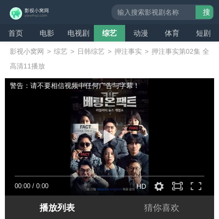
搜
索
首页
电影
电视剧
综艺
动漫
体育
短剧
影视小窝网
>
综艺
>
日韩综艺
>
押注事实
>
押注事实第02集 全
高清11播放
警告：请不要相信视频中任何广告与字幕！
00:00
/
0:00
HD
播放列表
猜你喜欢