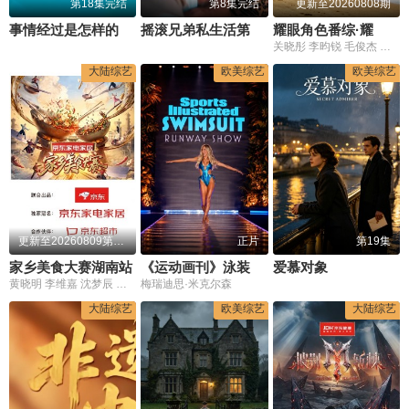
第18集完结
第8集完结
更新至20260808期
事情经过是怎样的
摇滚兄弟私生活第三季
耀眼角色番综·耀眼一夏
关晓彤 李昀锐 毛俊杰 边天扬 王翰闻 高秋梓
大陆综艺
欧美综艺
欧美综艺
更新至20260809第3集
正片
第19集
家乡美食大赛湖南站
《运动画刊》泳装伸展台
爱慕对象
黄晓明 李维嘉 沈梦辰 王霏霏 孟佳 金莎 孙丞潇 李斯丹妮 敖子逸 林述巍 董克平 侯玉瑞 徐萌 高文麒 曹雨 许菊云 朱诚心 兰桂均
梅瑞迪思·米克尔森
大陆综艺
欧美综艺
大陆综艺