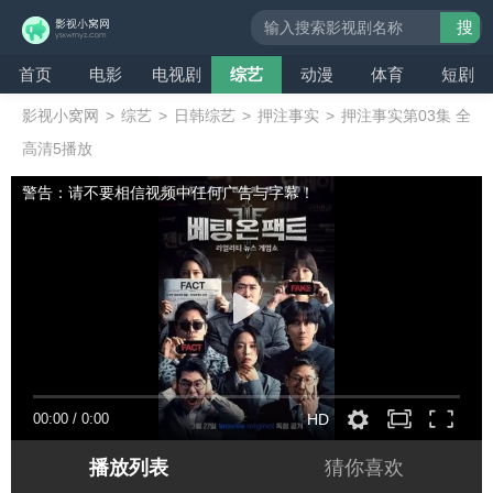
搜
索
首页
电影
电视剧
综艺
动漫
体育
短剧
影视小窝网
>
综艺
>
日韩综艺
>
押注事实
>
押注事实第03集 全
高清5播放
警告：请不要相信视频中任何广告与字幕！
00:00
/
0:00
HD
播放列表
猜你喜欢