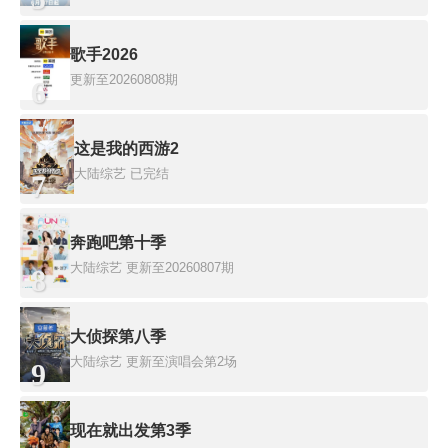
歌手2026
更新至20260808期
6
这是我的西游2
大陆综艺
已完结
7
奔跑吧第十季
大陆综艺
更新至20260807期
8
大侦探第八季
大陆综艺
更新至演唱会第2场
9
现在就出发第3季