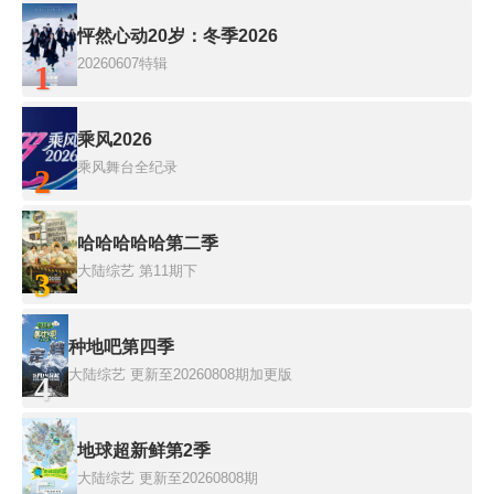
怦然心动20岁：冬季2026
20260607特辑
1
乘风2026
乘风舞台全纪录
2
哈哈哈哈哈第二季
大陆综艺
第11期下
3
种地吧第四季
大陆综艺
更新至20260808期加更版
4
地球超新鲜第2季
大陆综艺
更新至20260808期
5