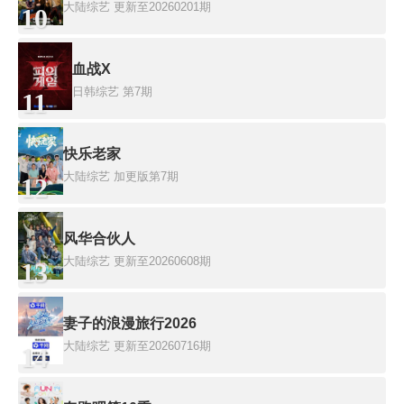
大陆综艺
更新至20260201期
10
血战X
日韩综艺
第7期
11
快乐老家
大陆综艺
加更版第7期
12
风华合伙人
大陆综艺
更新至20260608期
13
妻子的浪漫旅行2026
大陆综艺
更新至20260716期
14