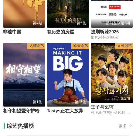
第4期
第5集
超前企划第2期
非遗中国
有历史的房屋
披荆斩棘2026
邵兵,孙楠,刘畊宏
大陆综艺
欧美综艺
日韩综艺
第2期
第1集
第25集
王子与乞丐
相守相望暨守护哈拉湖行动
Tastys正在大放异彩.第二季
朴正洙,申东熙,金晓钟,徐英浩,金曜汉,朴志晟
综艺热播榜
更多