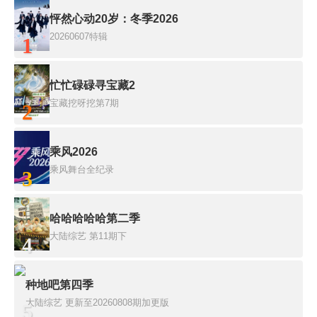
怦然心动20岁：冬季2026
20260607特辑
1
忙忙碌碌寻宝藏2
宝藏挖呀挖第7期
2
乘风2026
乘风舞台全纪录
3
哈哈哈哈哈第二季
大陆综艺
第11期下
4
种地吧第四季
大陆综艺
更新至20260808期加更版
5