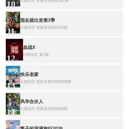
大陆综艺
更新至演唱会第2场
10
现在就出发第3季
大陆综艺
更新至20260201期
11
血战X
日韩综艺
第7期
12
快乐老家
大陆综艺
更新至第20260808期
13
风华合伙人
大陆综艺
更新至20260608期
14
妻子的浪漫旅行2026