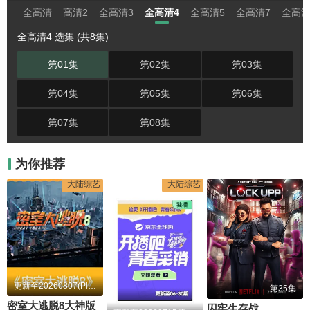
全高清
高清2
全高清3
全高清4
全高清5
全高清7
全高清
全高清4 选集 (共8集)
第01集
第02集
第03集
第04集
第05集
第06集
第07集
第08集
为你推荐
大陆综艺
大陆综艺
更新至20260807(Plus版)
第35集
密室大逃脱8大神版
囚牢生存战