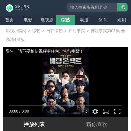
搜
索
首页
电影
电视剧
综艺
动漫
体育
短剧
影视小窝网
>
综艺
>
日韩综艺
>
押注事实
>
押注事实第01集 全
高清4播放
警告：请不要相信视频中任何广告与字幕！
00:00
/
0:00
HD
播放列表
猜你喜欢