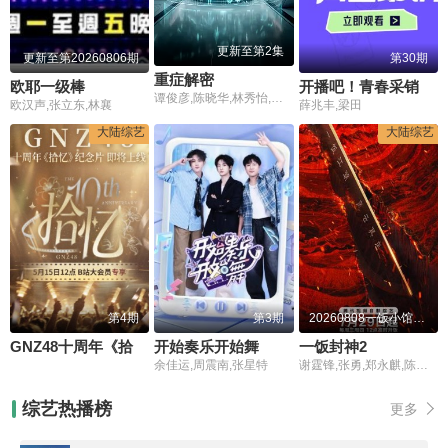
更新至第2集
更新至第20260806期
第30期
重症解密
欧耶一级棒
开播吧！青春采销第2季
谭俊彦,陈晓华,林秀怡,梁凯晴
欧汉声,张立东,林襄
薛兆丰,梁田
大陆综艺
大陆综艺
第4期
第3期
20260808一饭小馆第2期
GNZ48十周年《拾忆》纪念片
开始奏乐开始舞
一饭封神2
余佳运,周震南,张星特
谢霆锋,张勇,郑永麒,陈晓卿,李诞,屈雨瑜,杨艳彬,黎子安
综艺热播榜
更多