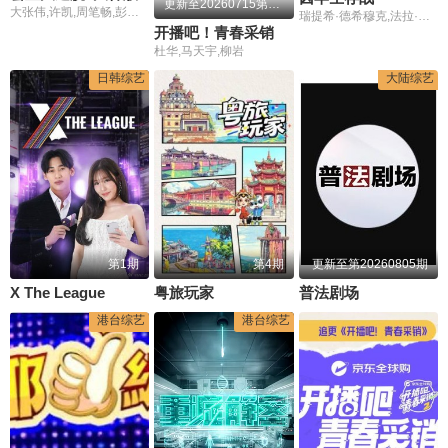
更新至20260715第30期
大张伟,许凯,周笔畅,彭昱畅,张真源
瑞提希·德希穆克,法拉·可汗
开播吧！青春采销2026
杜华,马天宇,柳岩
日韩综艺
大陆综艺
第1期
第4期
更新至第20260805期
X The League
粤旅玩家
普法剧场
港台综艺
港台综艺