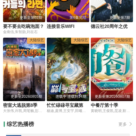
更新至第02期
第6集完结
更新至第7期
要不要去吃碗泡面？
连接音乐WIFI
德云社20周年之优酷会员专场2016
金南佶,朱智勋,刘在石
大陆综艺
大陆综艺
大陆综艺
更新至20260805期
连载中 连载到14期
更新至第20260807期
密室大逃脱第8季大神版
忙忙碌碌寻宝藏第二季
中餐厅第十季
大张伟,许凯,周笔畅,彭昱畅,张真源,陈哲远
杨迪,庞博,王安宇,田曦薇,武艺
黄晓明,王俊凯,昆凌,靳梦佳,张雅琪,林述巍,戴军,瞿颖,汪涵,尹浩宇,袁一琦
综艺热播榜
更多