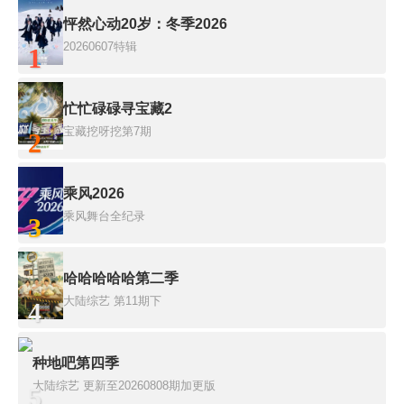
怦然心动20岁：冬季2026
20260607特辑
1
忙忙碌碌寻宝藏2
宝藏挖呀挖第7期
2
乘风2026
乘风舞台全纪录
3
哈哈哈哈哈第二季
大陆综艺
第11期下
4
种地吧第四季
大陆综艺
更新至20260808期加更版
5