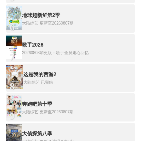
地球超新鲜第2季
大陆综艺
更新至20260807期
6
歌手2026
20260808加更版：歌手全员走心回忆
7
这是我的西游2
大陆综艺
已完结
8
奔跑吧第十季
大陆综艺
更新至20260807期
9
大侦探第八季