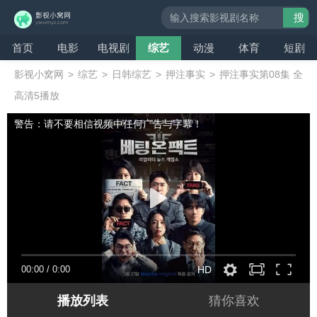
搜
索
首页
电影
电视剧
综艺
动漫
体育
短剧
影视小窝网
>
综艺
>
日韩综艺
>
押注事实
>
押注事实第08集 全
高清5播放
警告：请不要相信视频中任何广告与字幕！
00:00
/
0:00
HD
播放列表
猜你喜欢