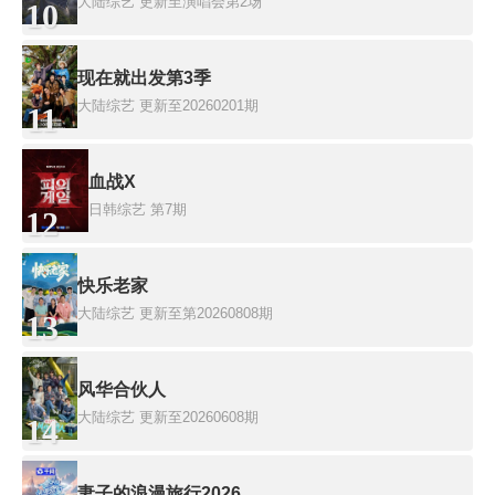
大陆综艺
更新至演唱会第2场
10
现在就出发第3季
大陆综艺
更新至20260201期
11
血战X
日韩综艺
第7期
12
快乐老家
大陆综艺
更新至第20260808期
13
风华合伙人
大陆综艺
更新至20260608期
14
妻子的浪漫旅行2026