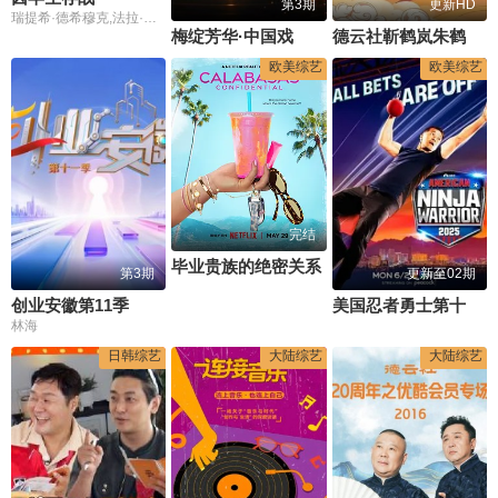
第3期
更新HD
瑞提希·德希穆克,法拉·可汗
梅绽芳华·中国戏剧梅花奖艺术家口述史
德云社靳鹤岚朱鹤松相声专场南京站
欧美综艺
欧美综艺
完结
毕业贵族的绝密关系
第3期
更新至02期
创业安徽第11季
美国忍者勇士第十八季
林海
日韩综艺
大陆综艺
大陆综艺