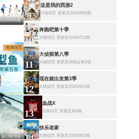
这是我的西游2
9
大陆综艺
更新至20260803期
0260806期
奔跑吧第十季
10
大陆综艺
更新至20260731期
欧美综艺
大侦探第八季
11
大陆综艺
更新至演唱会第2场
现在就出发第3季
12
大陆综艺
更新至20260201期
血战X
13
日韩综艺
更新至第6期
快乐老家
14
大陆综艺
更新至20260803期
第12期完结