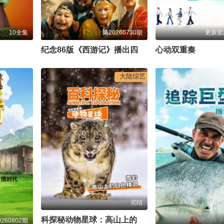
10全集
第20260730期
更新至2
纪念86版《西游记》播出四十周年文艺晚会
心动双重奏
大陆综艺
完结
科探秘动物星球：高山上的白色精灵雪豹
260802期