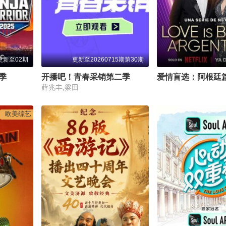
更新至02期
更新至20260715期第30期
季
开播吧！青春采销第二季
爱情盲选：阿根廷
薛兆丰,梁田
欧美综艺