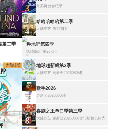
3
乘风舞台全纪录
哈哈哈哈哈第二季
4
大陆综艺
第11期下
已完结
篇第二季
种地吧第四季
5
大陆综艺
第26期下
大陆综艺
地球超新鲜第2季
6
大陆综艺
更新至20260805期
歌手2026
7
更新至20260806期
喜剧之王单口季第三季
8
大陆综艺
更新至20260807(第6期超长抢先