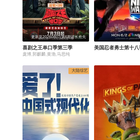
更新至20260807(第6期超长抢先
喜剧之王单口季第三季
美国忍者勇士第十八
庞博,郭麒麟,黄渤,马思纯
大陆综艺