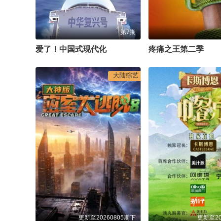
第7期
爱了！中国式现代化
疼痛之王第二季
大陆综艺
更新至20260805期下
更新至20