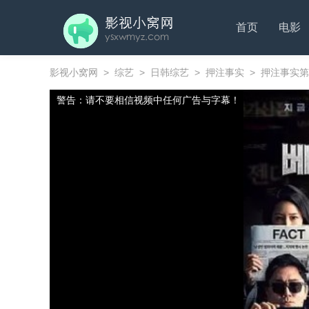
首页
电影
影视小窝网
>
综艺
>
日韩综艺
>
押注事实
>
押注事实第
警告：请不要相信视频中任何广告与字幕！