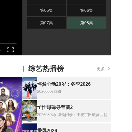
第05集
第06集
第07集
第08集
综艺热播榜
更多
怦然心动20岁：冬季2026
1
20260607特辑
忙忙碌碌寻宝藏2
2
20260804忙里偷闲录：王安宇田曦薇共创
乘风2026