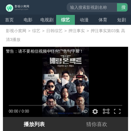
搜
索
首页
电影
电视剧
综艺
动漫
体育
短剧
影视小窝网
>
综艺
>
日韩综艺
>
押注事实
>
押注事实第03集 高
清3播放
警告：请不要相信视频中任何广告与字幕！
00:00
/
0:00
HD
播放列表
猜你喜欢