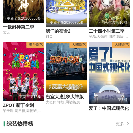
更新至第20260806期
更新至第20260805期
已完结 共10期
一饭封神第二季
我们的宿舍2
二十四小时第二季
暂无
何炅
吴磊,大张伟,周游,韩庚,陈坤
港台综艺
大陆综艺
大陆综艺
20260805大神版第3期：密神团飙戏圆谎
密室大逃脱8大神版
更新至第13集
第7期
大张伟,许凯,周笔畅,彭昱畅,张真源
ZPOT 新丁企划
爱了！中国式现代化
黎子琛,黄日禧,周德诚,关晓隆,陈缙羲,张肇维,林焯彦
综艺热播榜
更多