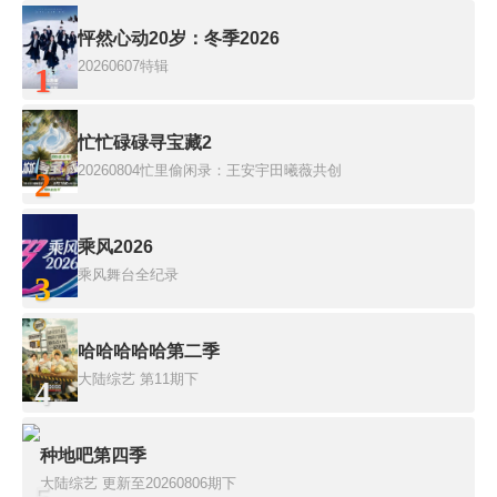
怦然心动20岁：冬季2026
20260607特辑
1
忙忙碌碌寻宝藏2
20260804忙里偷闲录：王安宇田曦薇共创
2
乘风2026
乘风舞台全纪录
3
哈哈哈哈哈第二季
大陆综艺
第11期下
4
种地吧第四季
大陆综艺
更新至20260806期下