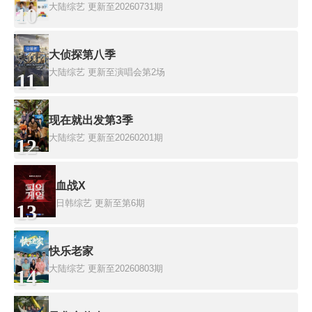
大陆综艺
更新至20260731期
10
大侦探第八季
大陆综艺
更新至演唱会第2场
11
现在就出发第3季
大陆综艺
更新至20260201期
12
血战X
日韩综艺
更新至第6期
13
快乐老家
大陆综艺
更新至20260803期
14