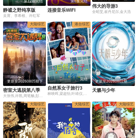
第12期完结
第6集完结
伟大的导游3
静谧之野纯享版
连接音乐WIFI
全昭旻,崔丹尼尔,金大浩
吴霄、李希根、许红军
大陆综艺
港台综艺
完结
更新至20260805期下
更新至20260802期纯享版
自然系女子旅行3
密室大逃脱第八季大神版
天籁与少年
林映晖,梁超怡,叶靖仪,黄滢仴
大张伟,许凯,周笔畅,彭昱畅,张真源,陈哲远
大陆综艺
大陆综艺
大陆综艺