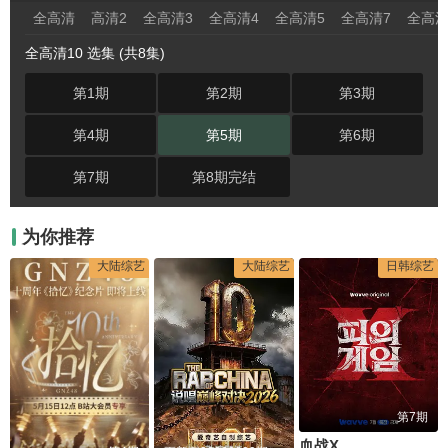
全高清
高清2
全高清3
全高清4
全高清5
全高清7
全高清
全高清10 选集 (共8集)
第1期
第2期
第3期
第4期
第5期
第6期
第7期
第8期完结
为你推荐
大陆综艺
大陆综艺
日韩综艺
第7期
血战X