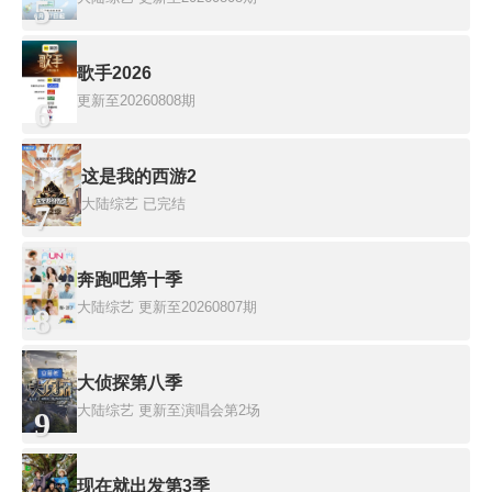
5
歌手2026
更新至20260808期
6
这是我的西游2
大陆综艺
已完结
7
奔跑吧第十季
大陆综艺
更新至20260807期
8
大侦探第八季
大陆综艺
更新至演唱会第2场
9
现在就出发第3季