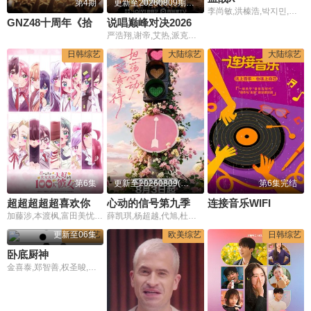
第4期
更新至20260809期纯享
李尚敏,洪榛浩,박지민,곽범,서출구,하승진
GNZ48十周年《拾忆》纪念片
说唱巅峰对决2026
严浩翔,谢帝,艾热,派克特,功夫胖,盛宇,杨长青,刘嘉裕,米尔艾力,李斯丹妮,布瑞吉,翁杰,黄旭,杨博睿,吴嘉轩,白景屹,贰万,孙旸,李大奔,徐赢,郭颖
日韩综艺
大陆综艺
大陆综艺
第6集
更新至20260809(花絮特辑)
第6集完结
超超超超超喜欢你的100个女朋友第三季
心动的信号第九季
连接音乐WIFI
加藤涉,本渡枫,富田美忧,长绳麻理亚,濑户麻沙美,朝井彩加,上坂堇,进藤天音,三森铃子,高桥李依,Lynn,高尾奏音,石原夏织,竹达彩奈,千叶繁,上田祐司
薛凯琪,杨超越,代旭,杜海涛,张纯烨
更新至06集
日韩综艺
欧美综艺
日韩综艺
卧底厨神
金喜泰,郑智善,权圣晙,金风