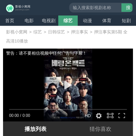
搜
索
首页
电影
电视剧
综艺
动漫
体育
短剧
影视小窝网
>
综艺
>
日韩综艺
>
押注事实
>
押注事实第5期 全
高清10播放
警告：请不要相信视频中任何广告与字幕！
00:00
/
0:00
HD
播放列表
猜你喜欢