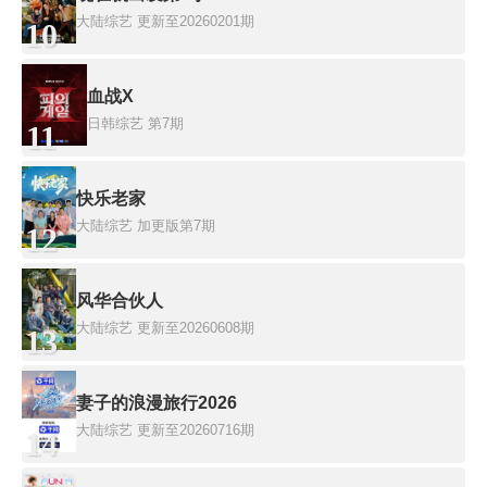
大陆综艺
更新至20260201期
10
血战X
日韩综艺
第7期
11
快乐老家
大陆综艺
加更版第7期
12
风华合伙人
大陆综艺
更新至20260608期
13
妻子的浪漫旅行2026
大陆综艺
更新至20260716期
14