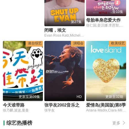
全10集
母胎单身恋爱大作战2
第27集
徐仁国,姜汉娜,李恩智,车正元
闭嘴，埃文
Evan Ross Katz,Michelle Buteau,Rachel Bloom
港台综艺
演唱会
欧美综艺
更新至第09集
HD
更新至32期
今天谁带路
张学友2002音乐之旅世界巡回演唱会
爱情岛(美国版)第8季
徐乃麟,波波,曼曼
张学友
Ariana·Madix,Ciara·Miller,Tefi·Pessoa
综艺热播榜
更多