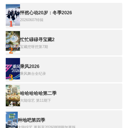
怦然心动20岁：冬季2026
20260607特辑
1
忙忙碌碌寻宝藏2
宝藏挖呀挖第7期
2
乘风2026
乘风舞台全纪录
3
哈哈哈哈哈第二季
大陆综艺
第11期下
4
种地吧第四季
大陆综艺
更新至20260808期加更版