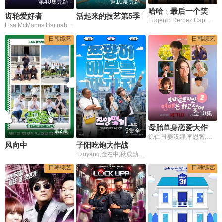
第40集完结
第10期完结
哈哈：最后一个笑的人第五季
齿轮爱好者
活起来的技艺第5季
Eugenio Derbez,Capi Pérez,Ricardo Peralta
Lisa McManus,Hannah Crowle
日韩综艺
日韩综艺
全10集
母胎单身恋爱大作战2
第2期
9集全
徐仁国,姜汉娜,李恩智,车正元
风向中
子阳吃饱大作战
Tzuyang,金在中,秋成勋,朴明秀,郑俊河,崔洪万,金光奎
日韩综艺
日韩综艺