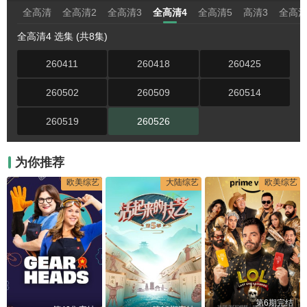
全高清
全高清2
全高清3
全高清4
全高清5
高清3
全高清
全高清4 选集 (共8集)
260411
260418
260425
260502
260509
260514
260519
260526
为你推荐
欧美综艺
大陆综艺
欧美综艺
第6期完结