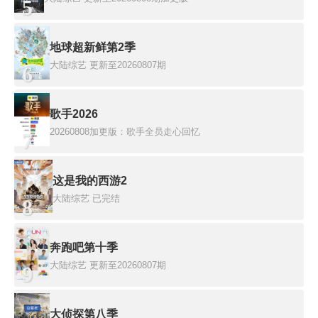
5
地球超新鲜第2季
大陆综艺
更新至20260807期
6
歌手2026
20260808加更版：歌手全员走心回忆
7
这是我的西游2
大陆综艺
已完结
8
奔跑吧第十季
大陆综艺
更新至20260807期
9
大侦探第八季