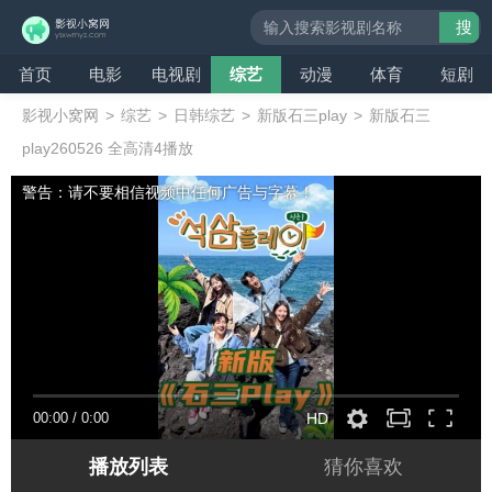
搜
索
首页
电影
电视剧
综艺
动漫
体育
短剧
影视小窝网
>
综艺
>
日韩综艺
>
新版石三play
>
新版石三
play260526 全高清4播放
警告：请不要相信视频中任何广告与字幕！
00:00
/
0:00
HD
播放列表
猜你喜欢