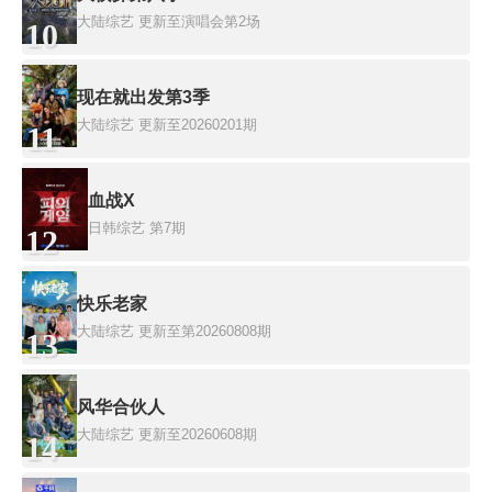
大陆综艺
更新至演唱会第2场
10
现在就出发第3季
大陆综艺
更新至20260201期
11
血战X
日韩综艺
第7期
12
快乐老家
大陆综艺
更新至第20260808期
13
风华合伙人
大陆综艺
更新至20260608期
14