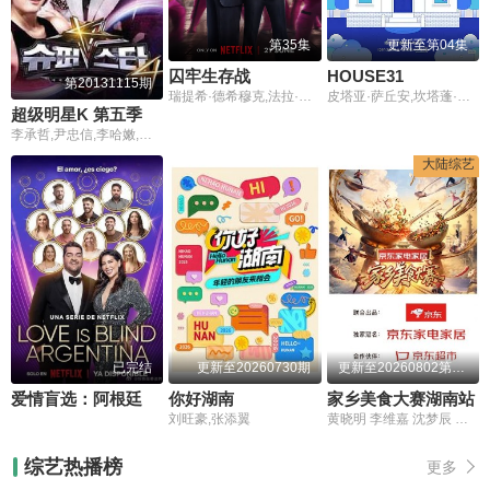
更新至第04集
第35集
HOUSE31
囚牢生存战
第20131115期
皮塔亚·萨丘安,坎塔蓬·晋达塔维彭
瑞提希·德希穆克,法拉·可汗
超级明星K 第五季
李承哲,尹忠信,李哈嫩,朴载正,朴时焕,宋希珍,金敏智,张元基,林顺英,郑仁雨,Mashibro,Weebly
大陆综艺
已完结
更新至20260730期
更新至20260802第2集
爱情盲选：阿根廷篇第二季
你好湖南
家乡美食大赛湖南站
刘旺豪,张添翼
黄晓明 李维嘉 沈梦辰 王霏霏 孟佳 金莎 孙丞潇 李斯丹妮 敖子逸 林述巍 董克平 侯玉瑞 徐萌 高文麒 曹雨 许菊云 朱诚心 兰桂均
综艺热播榜
更多