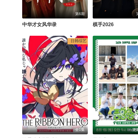
第6期
中华才女风华录
棋手2026
日韩综艺
全1集
更