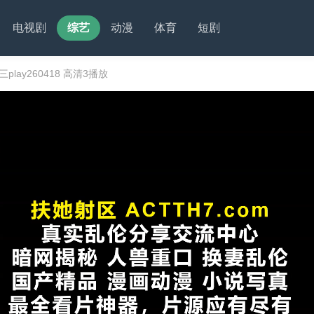
电视剧
综艺
动漫
体育
短剧
play260418 高清3播放