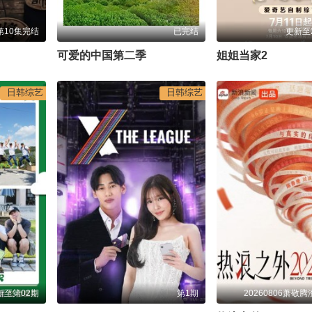
第10集完结
已完结
更新至2
可爱的中国第二季
姐姐当家2
日韩综艺
日韩综艺
新至第02期
第1期
20260806萧敬