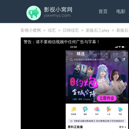
首页
电影
影视小窝网
>
综艺
>
日韩综艺
>
新版石三play
>
新版石三
警告：请不要相信视频中任何广告与字幕！