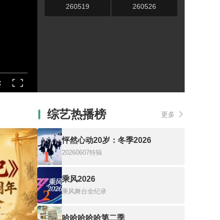
260519
260526
综艺热播榜
更多
怦然心动20岁：冬季2026
1
20260607特辑
乘风2026
2
乘风舞台全纪录
哈哈哈哈哈第二季