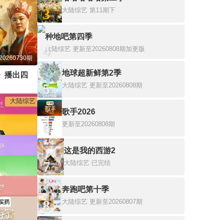
3
大陆综艺
第11期下
种地吧第四季
4
大陆综艺
更新至20260808期加更版
20260730期
地球超新鲜第2季
纪念86版《西游记》播出四十周年文艺晚会
5
大陆综艺
更新至20260808期
大陆综艺
歌手2026
6
更新至20260808期
这是我的西游2
7
大陆综艺
已完结
奔跑吧第十季
8
大陆综艺
更新至20260807期