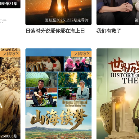
新至第31集
更新至20251222期先导片
第
可汗
日落时分说爱你爱在海上日出时
我们有救了
大陆综艺
大陆综艺
260806期