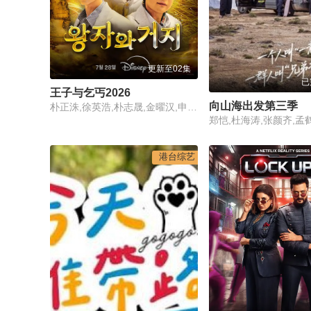
更新至02集
已
王子与乞丐2026
向山海出发第三季
朴正洙,徐英浩,朴志晟,金曜汉,申东熙
郑恺,杜海涛,张颜齐,孟
港台综艺