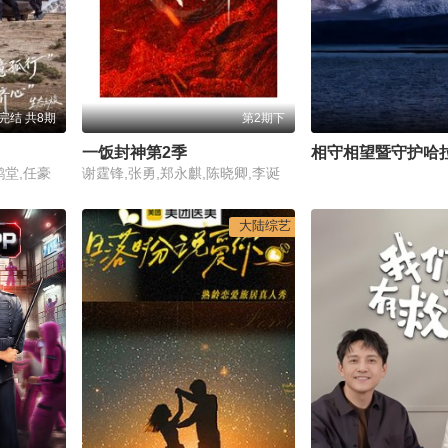
完结 共8期
第2期下
一饭封神第2季
相守相望暨守护哈
鹤堂,任豪
谢霆锋,张勇,郑永麒,陈晓卿,李诞
大陆综艺