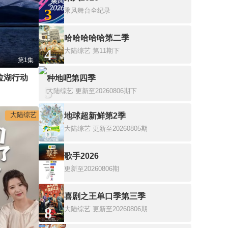
3
乘风舞台全纪录
哈哈哈哈哈第二季
4
大陆综艺
第11期下
第1集
拉湖行动
种地吧第四季
5
大陆综艺
更新至20260806期下
大陆综艺
地球超新鲜第2季
6
大陆综艺
更新至20260805期
歌手2026
7
更新至20260806期
喜剧之王单口季第三季
8
大陆综艺
更新至20260806期