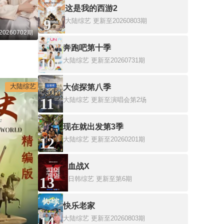
这是我的西游2
9
大陆综艺
更新至20260803期
20260702期
奔跑吧第十季
10
大陆综艺
更新至20260731期
大陆综艺
大侦探第八季
11
大陆综艺
更新至演唱会第2场
现在就出发第3季
12
大陆综艺
更新至20260201期
血战X
13
日韩综艺
更新至第6期
快乐老家
14
大陆综艺
更新至20260803期