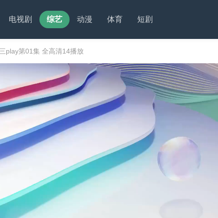
电视剧
综艺
动漫
体育
短剧
play第01集 全高清14播放