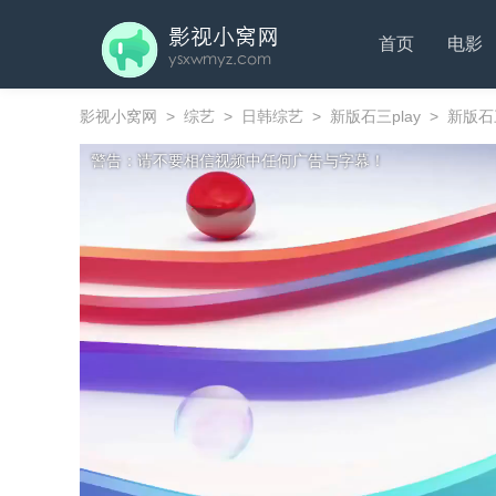
首页
电影
影视小窝网
>
综艺
>
日韩综艺
>
新版石三play
>
新版石三
警告：请不要相信视频中任何广告与字幕！