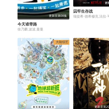
更
囚牢生存战
更新至第08集
瑞提希·德希穆克,法拉·
今天谁带路
徐乃麟,波波,曼曼
大陆综艺
更新至第20