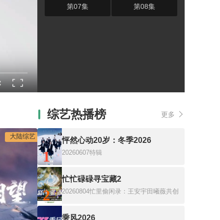
第07集
第08集
综艺热播榜
更多
大陆综艺
怦然心动20岁：冬季2026
1
20260607特辑
忙忙碌碌寻宝藏2
2
20260804忙里偷闲录：王安宇田曦薇共创
乘风2026