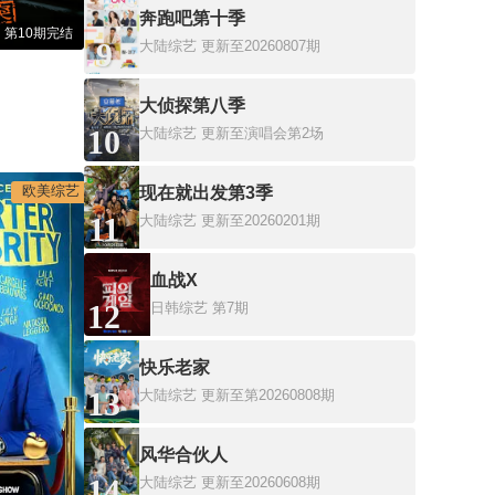
奔跑吧第十季
第10期完结
9
大陆综艺
更新至20260807期
大侦探第八季
10
大陆综艺
更新至演唱会第2场
欧美综艺
现在就出发第3季
11
大陆综艺
更新至20260201期
血战X
12
日韩综艺
第7期
快乐老家
13
大陆综艺
更新至第20260808期
风华合伙人
14
大陆综艺
更新至20260608期