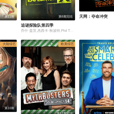
天网：夺命冲突
第11期
第6期完结
追谜探险队第四季
乔什·盖茨,杰西卡·秋波特,Phil Torres
大陆综艺
欧美综艺
第10期
第11期完结