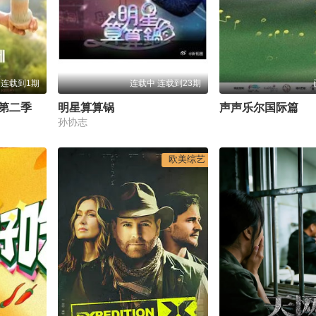
 连载到1期
连载中 连载到23期
第二季
明星算算锅
声声乐尔国际篇
孙协志
欧美综艺