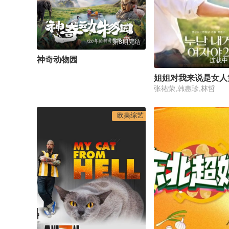
第8期完结
神奇动物园
连载中
姐姐对我来说是女人
张祐荣,韩惠珍,林哲
欧美综艺