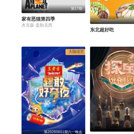
第17期
家有恶猫第四季
杰克森·盖勒克西
东北超好吃
大陆综艺
第20260601期六一晚会