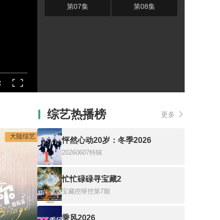
第07集
第08集
综艺热播榜
更多
大陆综艺
怦然心动20岁：冬季2026
1
20260607特辑
忙忙碌碌寻宝藏2
2
宝藏挖呀挖第7期
乘风2026