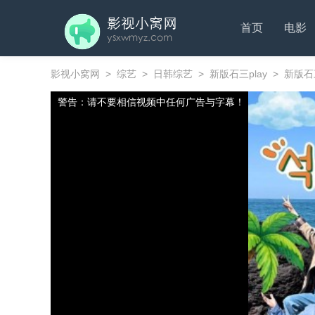
首页
电影
影视小窝网
>
综艺
>
日韩综艺
>
新版石三play
>
新版石三
警告：请不要相信视频中任何广告与字幕！