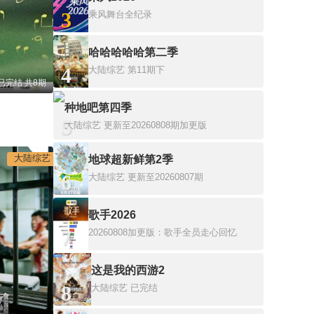
3
乘风舞台全纪录
哈哈哈哈哈第二季
4
大陆综艺
第11期下
已完结 共8期
种地吧第四季
5
大陆综艺
更新至20260808期加更版
大陆综艺
地球超新鲜第2季
6
大陆综艺
更新至20260807期
歌手2026
7
20260808加更版：歌手全员走心回忆
这是我的西游2
8
大陆综艺
已完结