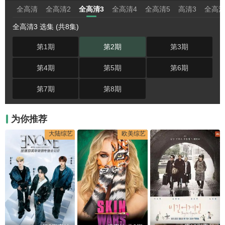
全高清
全高清2
全高清3
全高清4
全高清5
高清3
全高清
全高清3 选集 (共8集)
第1期
第2期
第3期
第4期
第5期
第6期
第7期
第8期
为你推荐
大陆综艺
欧美综艺