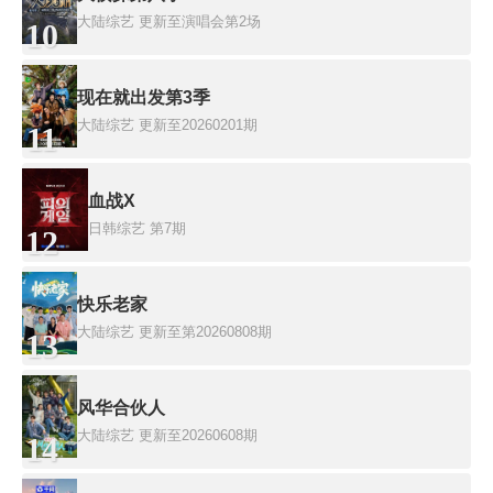
大陆综艺
更新至演唱会第2场
10
现在就出发第3季
大陆综艺
更新至20260201期
11
血战X
日韩综艺
第7期
12
快乐老家
大陆综艺
更新至第20260808期
13
风华合伙人
大陆综艺
更新至20260608期
14