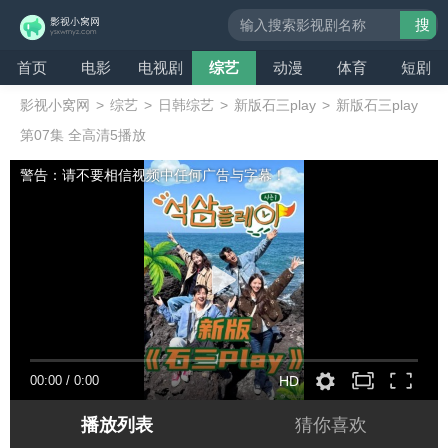
搜
索
首页
电影
电视剧
综艺
动漫
体育
短剧
影视小窝网
>
综艺
>
日韩综艺
>
新版石三play
>
新版石三play
第07集 全高清5播放
警告：请不要相信视频中任何广告与字幕！
00:00
/
0:00
HD
播放列表
猜你喜欢