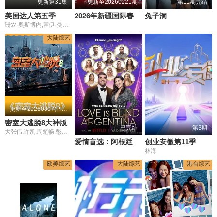
更新第31集
更新至20260221期
第11期完结
美国达人第五季
2026年新疆国际春节联欢晚会
兔子洞
珊农·奥斯博内,霍伊·曼德尔,皮尔斯·摩根
大陆综艺
更新至20260807(Plus版)
密室大逃脱8大神版
已完结
第3期
大张伟,许凯,周笔畅,彭昱畅,张真源
爱情盲选：阿根廷篇第二季
创业安徽第11季
林海
欧美综艺
大陆综艺
港台综艺