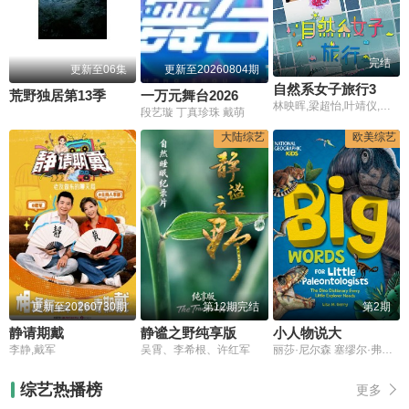
完结
更新至06集
更新至20260804期
自然系女子旅行3
荒野独居第13季
一万元舞台2026
林映晖,梁超怡,叶靖仪,黄滢仴
段艺璇 丁真珍珠 戴萌
大陆综艺
欧美综艺
更新至20260730期
第12期完结
第2期
静请期戴
静谧之野纯享版
小人物说大
李静,戴军
吴霄、李希根、许红军
丽莎·尼尔森 塞缪尔·弗罗勒 玛丽亚·邦维尔 艾米莉亚·马特森 尤尔根·托尔松
综艺热播榜
更多