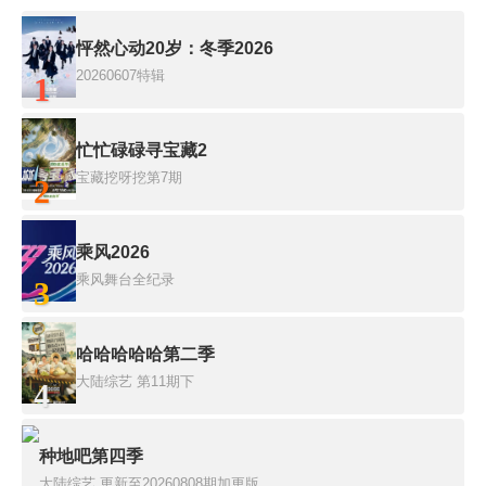
怦然心动20岁：冬季2026
20260607特辑
1
忙忙碌碌寻宝藏2
宝藏挖呀挖第7期
2
乘风2026
乘风舞台全纪录
3
哈哈哈哈哈第二季
大陆综艺
第11期下
4
种地吧第四季
大陆综艺
更新至20260808期加更版