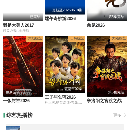
更新至20260618期
已完结
第5集完结
端午奇妙游2026
我是大美人2017
愈见2026
何炅,吴昕,王诗晴
大陆综艺
日韩综艺
大陆综艺
更新至02集
更新至20260808(一饭小馆第2期)
第5集完结
王子与乞丐2026
一饭封神2026
争洛阳之官渡之战
朴正洙,徐英浩,朴志晟,金曜汉,申东熙
综艺热播榜
更多