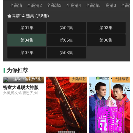
全高清
全高清2
全高清3
全高清4
全高清5
高清3
全高清
全高清14 选集 (共8集)
第01集
第02集
第03集
第04集
第05集
第06集
第07集
第08集
为你推荐
连载中 连载到6集
大陆综艺
大陆综艺
大陆综艺
密室大逃脱大神版第八季
火树,郭文韬,曹恩齐,刘小怂,李晋晔