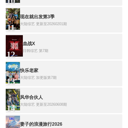
10
现在就出发第3季
大陆综艺
更新至20260201期
11
血战X
日韩综艺
第7期
12
快乐老家
大陆综艺
加更版第7期
13
风华合伙人
大陆综艺
更新至20260608期
14
妻子的浪漫旅行2026