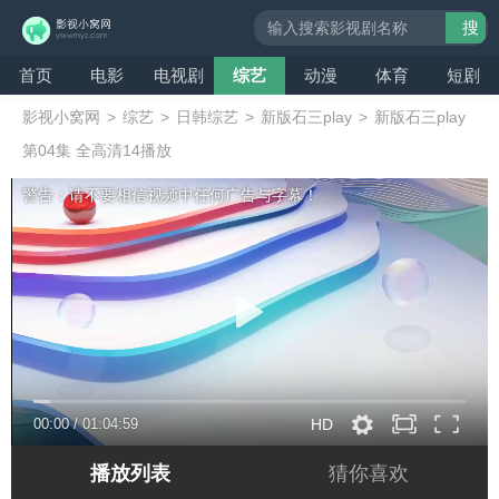
搜
索
首页
电影
电视剧
综艺
动漫
体育
短剧
影视小窝网
>
综艺
>
日韩综艺
>
新版石三play
>
新版石三play
第04集 全高清14播放
警告：请不要相信视频中任何广告与字幕！
00:00
/
01:04:59
HD
播放列表
猜你喜欢