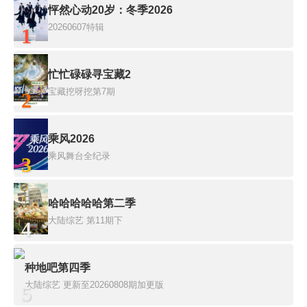
怦然心动20岁：冬季2026
20260607特辑
1
忙忙碌碌寻宝藏2
宝藏挖呀挖第7期
2
乘风2026
乘风舞台全纪录
3
哈哈哈哈哈第二季
大陆综艺
第11期下
4
种地吧第四季
大陆综艺
更新至20260808期加更版
5