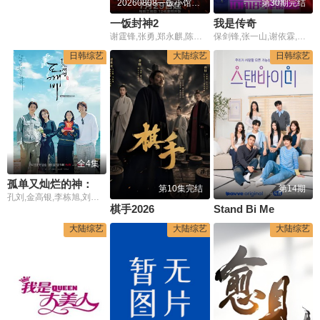
20260808一饭小馆第2期
第30期完结
一饭封神2
我是传奇
谢霆锋,张勇,郑永麒,陈晓卿,李诞,屈雨瑜,杨艳彬,黎子安
保剑锋,张一山,谢依霖,李学庆,谢彬彬
日韩综艺
大陆综艺
日韩综艺
全4集
孤单又灿烂的神：鬼怪十周年特辑
第10集完结
第14期
孔刘,金高银,李栋旭,刘寅娜
棋手2026
Stand Bi Me
大陆综艺
大陆综艺
大陆综艺