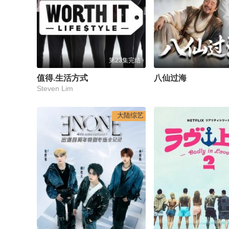
第23集完结
值得.生活方式
八仙过海
Steven Lim
大陆综艺