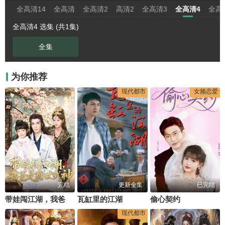
全高清14
全高清
全高清2
高清2
全高清3
全高清4
全高
全高清4 选集 (共1集)
全集
为你推荐
现代都市
女频恋爱
完结
更新全集
已完结
带娃闯江湖，我爸是隐世武神
瓦缸里的江湖
偷心契约
现代都市