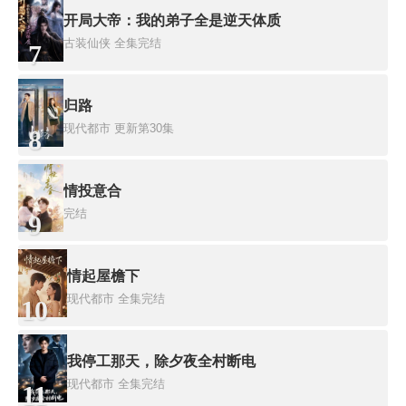
开局大帝：我的弟子全是逆天体质
古装仙侠
全集完结
7
归路
现代都市
更新第30集
8
情投意合
完结
9
情起屋檐下
现代都市
全集完结
10
我停工那天，除夕夜全村断电
现代都市
全集完结
11