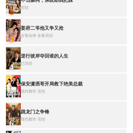
不当舔狗，系统助我把妹
完结
2
姜府二爷他又争又抢
古装仙侠
全集完结
3
逆行彼岸夺回谁的人生
已完结
4
保安潇洒哥开局救下绝美总裁
现代都市
完结
5
跳龙门之争锋
现代都市
完结
6