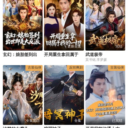
更新全集
完结
玄幻：娘胎签到出世即是大反派.
开局重生拿回属于我的一切
武道极帝
莫书铭,李梦媛
古装仙侠
反转爽剧
古装仙侠
全集完结
全集
已完结