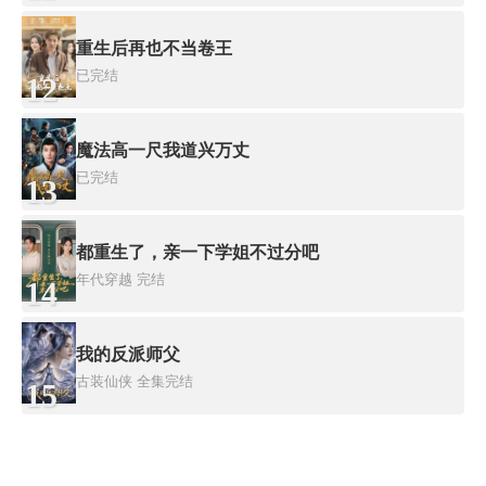
重生后再也不当卷王
已完结
12
魔法高一尺我道兴万丈
已完结
13
都重生了，亲一下学姐不过分吧
年代穿越
完结
14
我的反派师父
古装仙侠
全集完结
15