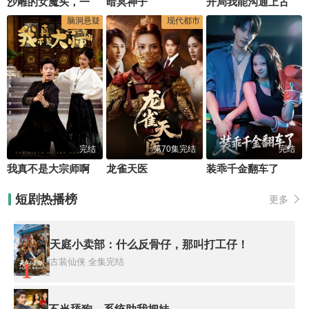
沙雕的女魔头，一剑撼仙途
暗冥神子
开局我能沟通上古神文
脑洞悬疑
现代都市
完结
第70集完结
完结
我真不是大宗师啊
龙雀天医
装乖千金翻车了
短剧热播榜
更多
天庭小卖部：什么反骨仔，那叫打工仔！
古装仙侠
全集完结
1