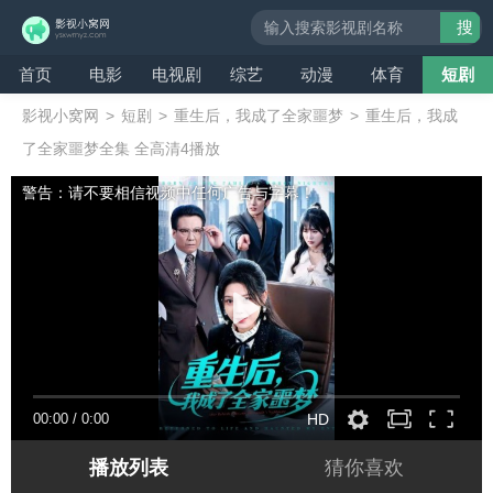
搜
索
首页
电影
电视剧
综艺
动漫
体育
短剧
影视小窝网
>
短剧
>
重生后，我成了全家噩梦
>
重生后，我成
了全家噩梦全集 全高清4播放
警告：请不要相信视频中任何广告与字幕！
00:00
/
0:00
HD
播放列表
猜你喜欢