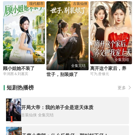
现代都市
古装仙侠
完结
全集完结
全集完结
顾小姐她不装了
离开这个家后，养父把我宠上天
世子，别装娘了
辛润茜＆刘蕙宾
可为,昝修元
短剧热播榜
更多
开局大帝：我的弟子全是逆天体质
古装仙侠
全集完结
1