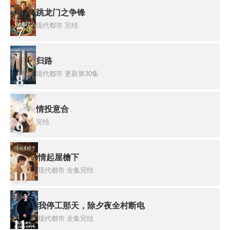
跳龙门之争锋
现代都市
完结
7
归路
现代都市
更新第30集
8
情投意合
完结
9
情起屋檐下
现代都市
全集完结
10
我停工那天，除夕夜全村断电
现代都市
全集完结
11