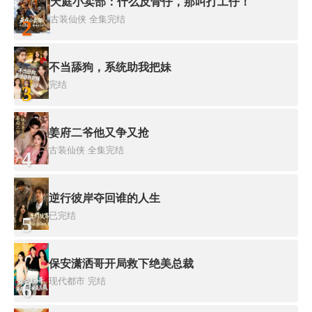
天庭小卖部：什么反骨仔，那叫打工仔！
古装仙侠
全集完结
2
不当舔狗，系统助我把妹
完结
3
姜府二爷他又争又抢
古装仙侠
全集完结
4
逆行彼岸夺回谁的人生
已完结
5
保安潇洒哥开局救下绝美总裁
现代都市
完结
6