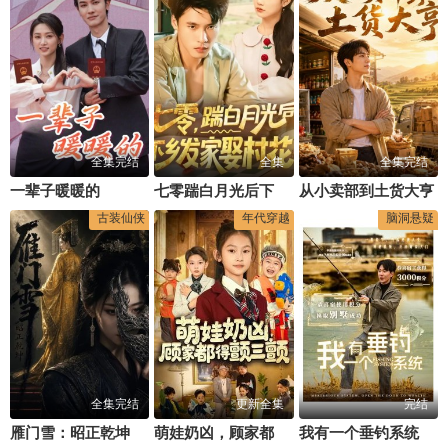
全集完结
全集
全集完结
一辈子暖暖的
七零踹白月光后下乡发家娶村花
从小卖部到土货大亨
古装仙侠
年代穿越
脑洞悬疑
全集完结
更新全集
完结
雁门雪：昭正乾坤
萌娃奶凶，顾家都得颤三颤
我有一个垂钓系统