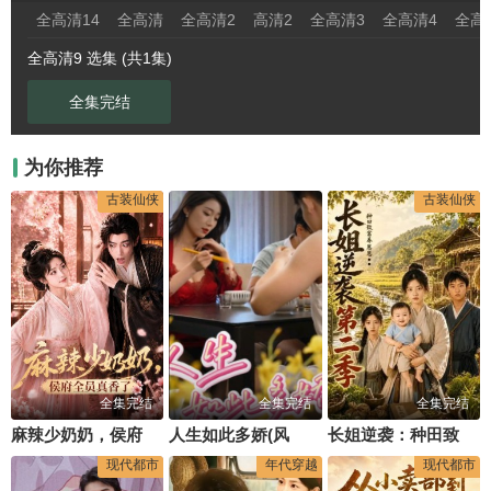
全高清14
全高清
全高清2
高清2
全高清3
全高清4
全高
全高清9 选集 (共1集)
全集完结
为你推荐
古装仙侠
古装仙侠
全集完结
全集完结
全集完结
麻辣少奶奶，侯府全员真香了！
人生如此多娇(风吹过的夏天)
长姐逆袭：种田致富养崽崽第二季
现代都市
年代穿越
现代都市