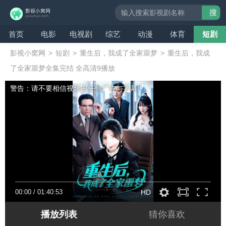
搜
索
首页
电影
电视剧
综艺
动漫
体育
短剧
影视小窝网
>
短剧
>
重生后，我成了全家噩梦
>
重生后，我成
了全家噩梦全集完结 全高清9播放
警告：请不要相信视频中任何广告与字幕！
00:00
/
01:40:53
HD
播放列表
猜你喜欢