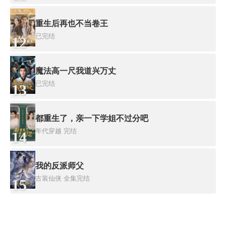
重生后再也不当卷王
已完结
12
魔法高一尺我道兴万丈
已完结
13
都重生了，亲一下学姐不过分吧
年代穿越
完结
14
我的反派师父
古装仙侠
全集完结
15