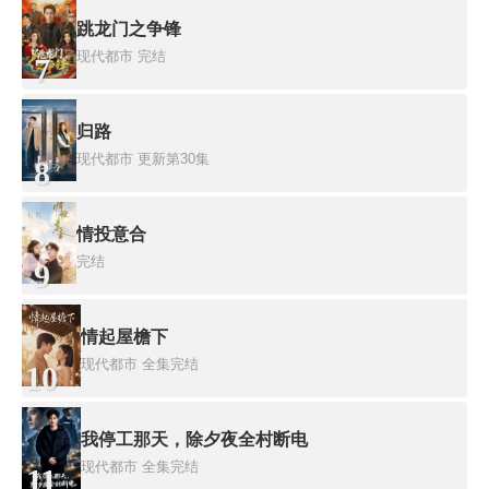
跳龙门之争锋
现代都市
完结
7
归路
现代都市
更新第30集
8
情投意合
完结
9
情起屋檐下
现代都市
全集完结
10
我停工那天，除夕夜全村断电
现代都市
全集完结
11