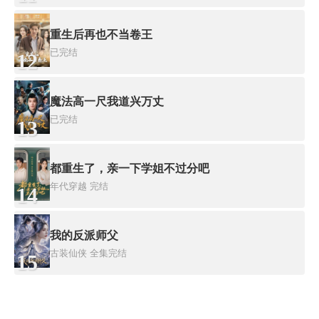
重生后再也不当卷王
已完结
12
魔法高一尺我道兴万丈
已完结
13
都重生了，亲一下学姐不过分吧
年代穿越
完结
14
我的反派师父
古装仙侠
全集完结
15