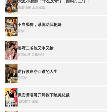
天庭小卖部：什么反骨仔，那叫打工仔！
古装仙侠
全集完结
2
不当舔狗，系统助我把妹
完结
3
姜府二爷他又争又抢
古装仙侠
全集完结
4
逆行彼岸夺回谁的人生
已完结
5
保安潇洒哥开局救下绝美总裁
现代都市
完结
6