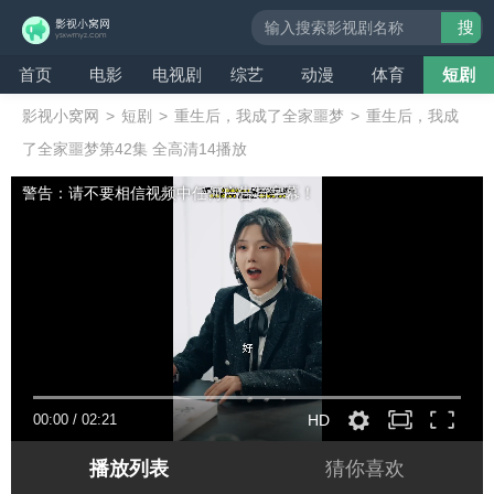
搜
索
首页
电影
电视剧
综艺
动漫
体育
短剧
影视小窝网
>
短剧
>
重生后，我成了全家噩梦
>
重生后，我成
了全家噩梦第42集 全高清14播放
警告：请不要相信视频中任何广告与字幕！
00:00
/
02:21
HD
播放列表
猜你喜欢