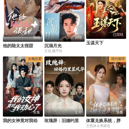
已完结
完结
完结
玉谋天下
他的陆太太很甜
沉溺月光
王也,魏予欣
女频恋爱
现代都市
全集
正片
全集
我的女神竟对我动心了
玫瑰辞：旧婚约里显风华
体重兑换系统，胖子逆袭计划
王凯沐＆李婧也