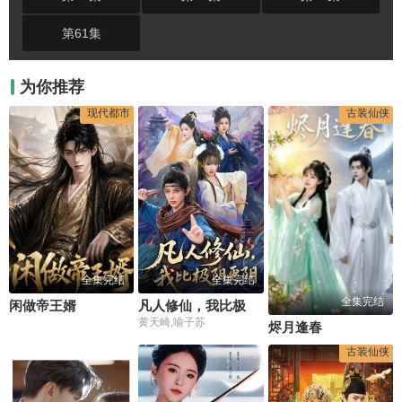
第61集
为你推荐
现代都市
古装仙侠
全集完结
全集完结
全集完结
闲做帝王婿
凡人修仙，我比极阴更阴
黄天崎,喻子苏
烬月逢春
古装仙侠