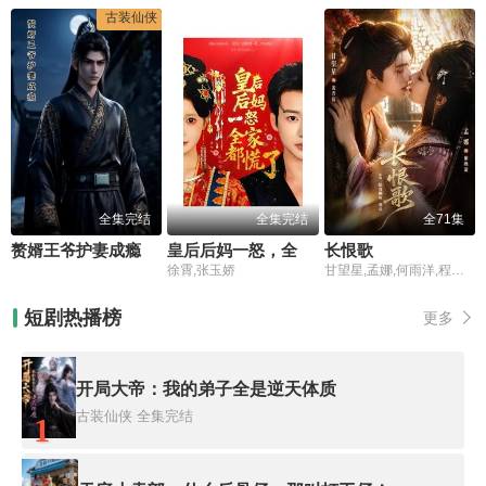
古装仙侠
全集完结
全集完结
全71集
赘婿王爷护妻成瘾
皇后后妈一怒，全家都慌了
长恨歌
徐霄,张玉娇
甘望星,孟娜,何雨洋,程七月
短剧热播榜
更多
开局大帝：我的弟子全是逆天体质
古装仙侠
全集完结
1