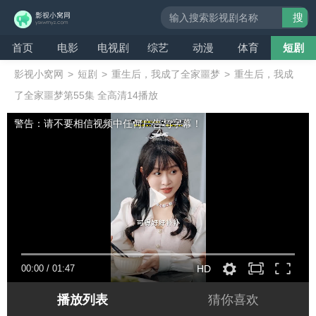
搜
索
首页
电影
电视剧
综艺
动漫
体育
短剧
影视小窝网
>
短剧
>
重生后，我成了全家噩梦
>
重生后，我成
了全家噩梦第55集 全高清14播放
警告：请不要相信视频中任何广告与字幕！
00:00
/
01:47
HD
播放列表
猜你喜欢