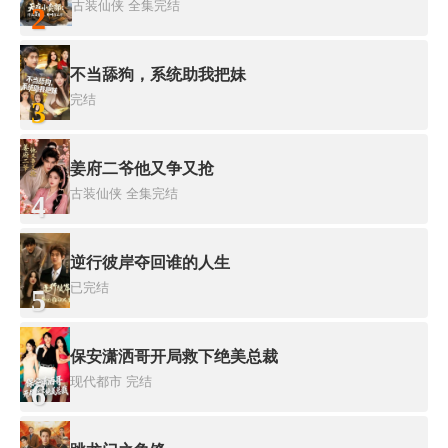
古装仙侠
全集完结
2
不当舔狗，系统助我把妹
完结
3
姜府二爷他又争又抢
古装仙侠
全集完结
4
逆行彼岸夺回谁的人生
已完结
5
保安潇洒哥开局救下绝美总裁
现代都市
完结
6