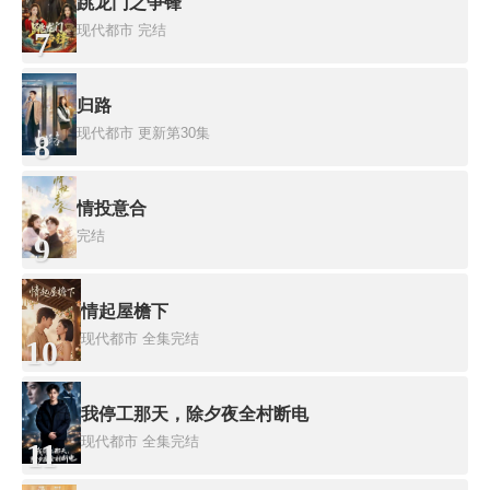
跳龙门之争锋
现代都市
完结
7
归路
现代都市
更新第30集
8
情投意合
完结
9
情起屋檐下
现代都市
全集完结
10
我停工那天，除夕夜全村断电
现代都市
全集完结
11