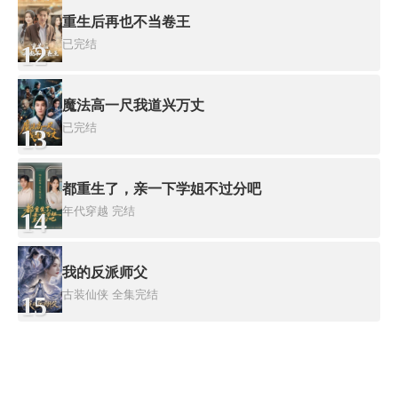
重生后再也不当卷王
已完结
12
魔法高一尺我道兴万丈
已完结
13
都重生了，亲一下学姐不过分吧
年代穿越
完结
14
我的反派师父
古装仙侠
全集完结
15