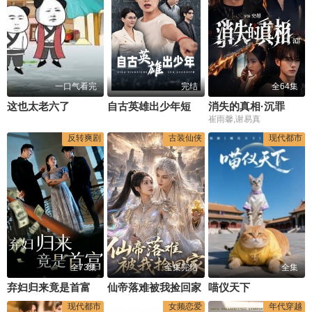
一口气看完
完结
全64集
这也太老六了
自古英雄出少年短剧版
消失的真相·沉罪
崔雨馨,谢易真
反转爽剧
古装仙侠
现代都市
全73集
全集完结
全集
弃妇归来竟是首富
仙帝落难被我捡回家
喵仪天下
现代都市
女频恋爱
年代穿越