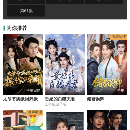
第61集
为你推荐
古装仙侠
全集完结
完结
全集
太爷爷满级回归振兴家族荣耀
贵妃的白猫夫君
储君误卿
王宇威,金子璇
有声动漫