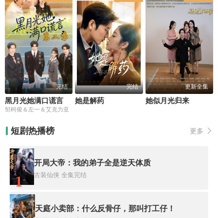
完结
完结
更新全集
黑月光她满口谎言第二季
她是解药
她似月光归来
邹柯俊＆左一＆艾克力亚
短剧热播榜
更多
开局大帝：我的弟子全是逆天体质
古装仙侠
全集完结
1
天庭小卖部：什么反骨仔，那叫打工仔！