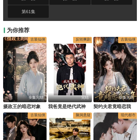
第61集
为你推荐
古装仙侠
反转爽剧
古装仙侠
全集完结
完结
全集完结
摄政王的暗恋对象
我爸竟是绝代武神
契约夫君竟暗恋我六年
古装仙侠
脑洞悬疑
现代都市