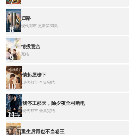
7
归路
现代都市
更新第30集
8
情投意合
完结
9
情起屋檐下
现代都市
全集完结
10
我停工那天，除夕夜全村断电
现代都市
全集完结
11
重生后再也不当卷王