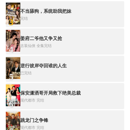
不当舔狗，系统助我把妹
完结
3
姜府二爷他又争又抢
古装仙侠
全集完结
4
逆行彼岸夺回谁的人生
已完结
5
保安潇洒哥开局救下绝美总裁
现代都市
完结
6
跳龙门之争锋
现代都市
完结