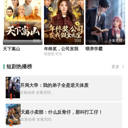
完结
完结
全集完结
天下嵩山
年终奖，公司发我假金元宝
喂养学霸
郑贤哲,可为
短剧热播榜
更多
开局大帝：我的弟子全是逆天体质
古装仙侠
全集完结
1
天庭小卖部：什么反骨仔，那叫打工仔！
古装仙侠
全集完结
2