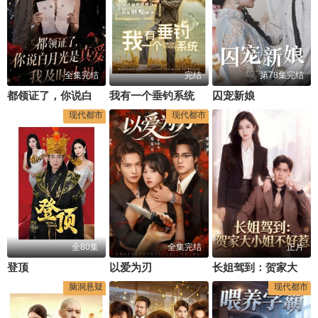
全集完结
完结
第78集完结
都领证了，你说白月光是真爱我及时止损
我有一个垂钓系统
囚宠新娘
现代都市
现代都市
全80集
全集完结
正片
登顶
以爱为刃
长姐驾到：贺家大小姐不好惹
脑洞悬疑
现代都市