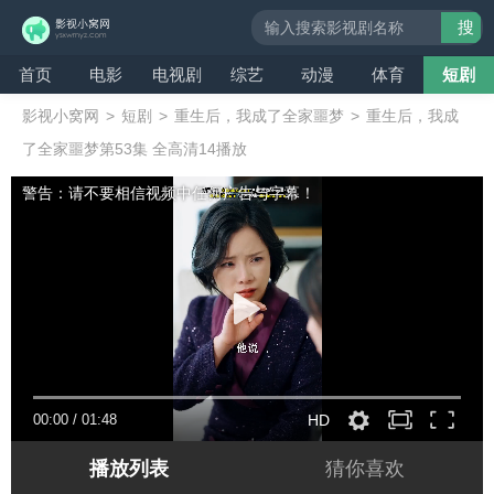
搜
索
首页
电影
电视剧
综艺
动漫
体育
短剧
影视小窝网
>
短剧
>
重生后，我成了全家噩梦
>
重生后，我成
了全家噩梦第53集 全高清14播放
警告：请不要相信视频中任何广告与字幕！
00:00
/
01:48
HD
播放列表
猜你喜欢