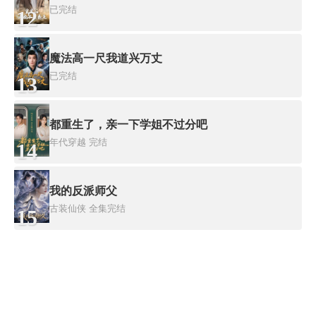
已完结
12
魔法高一尺我道兴万丈
已完结
13
都重生了，亲一下学姐不过分吧
年代穿越
完结
14
我的反派师父
古装仙侠
全集完结
15