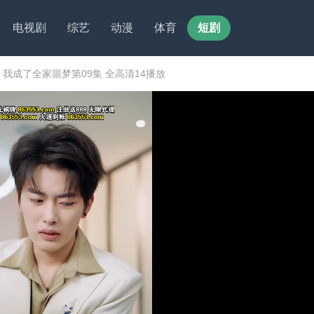
电视剧
综艺
动漫
体育
短剧
我成了全家噩梦第09集 全高清14播放