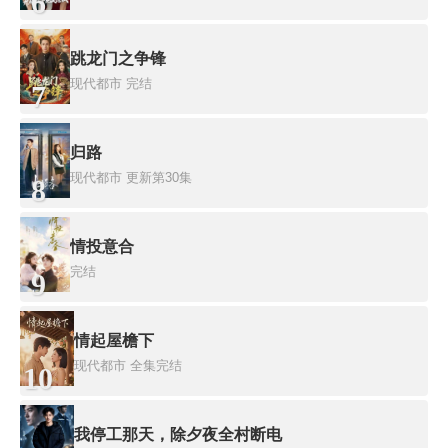
6
跳龙门之争锋
现代都市
完结
7
归路
现代都市
更新第30集
8
情投意合
完结
9
情起屋檐下
现代都市
全集完结
10
我停工那天，除夕夜全村断电