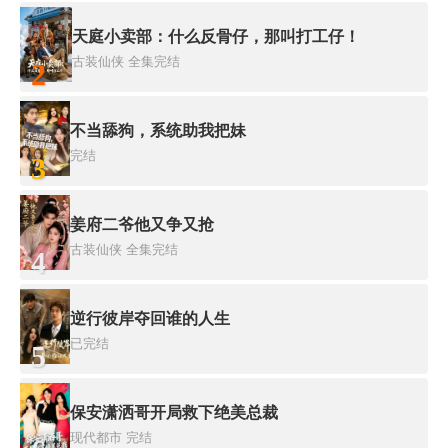
天庭小卖部：什么反骨仔，那叫打工仔！
古装仙侠
全集完结
2
不当舔狗，系统助我把妹
完结
3
姜府二爷他又争又抢
古装仙侠
全集完结
4
逆行彼岸夺回谁的人生
已完结
5
保安潇洒哥开局救下绝美总裁
现代都市
完结