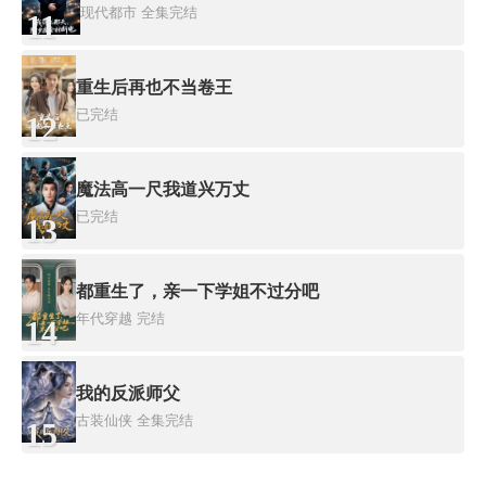
现代都市
全集完结
11
重生后再也不当卷王
已完结
12
魔法高一尺我道兴万丈
已完结
13
都重生了，亲一下学姐不过分吧
年代穿越
完结
14
我的反派师父
古装仙侠
全集完结
15