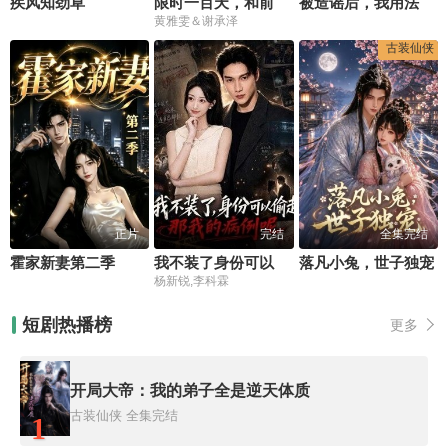
疾风知劲草
限时一百天，和前夫谈恋爱
被造谣后，我用法律教你做人
黄雅雯＆谢承泽
古装仙侠
正片
完结
全集完结
霍家新妻第二季
我不装了身份可以偷走那我的病例呢
落凡小兔，世子独宠
杨新锐,李科霖
短剧热播榜
更多
开局大帝：我的弟子全是逆天体质
古装仙侠
全集完结
1