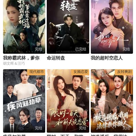
完结
已完结
完结
我称霸武林，爹你靠边站
命运转盘
我的超时空恋人
胡文晖＆汪巧
现代都市
女频恋爱
反转爽剧
完结
完结
完结