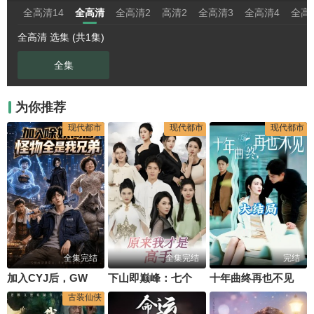
全高清14
全高清
全高清2
高清2
全高清3
全高清4
全高
全高清 选集 (共1集)
全集
为你推荐
现代都市
现代都市
现代都市
全集完结
全集完结
完结
加入CYJ后，GW全是我X弟
下山即巅峰：七个师姐超护短(原来我才是高手)
十年曲终再也不见
古装仙侠