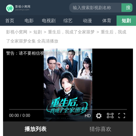
搜
索
首页
电影
电视剧
综艺
动漫
体育
短剧
影视小窝网
>
短剧
>
重生后，我成了全家噩梦
>
重生后，我成
了全家噩梦全集 全高清播放
警告：请不要相信视频中任何广告与字幕！
00:00
/
0:00
HD
播放列表
猜你喜欢