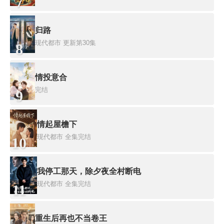
7
归路
现代都市
更新第30集
8
情投意合
完结
9
情起屋檐下
现代都市
全集完结
10
我停工那天，除夕夜全村断电
现代都市
全集完结
11
重生后再也不当卷王