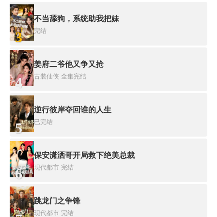
不当舔狗，系统助我把妹
完结
3
姜府二爷他又争又抢
古装仙侠
全集完结
4
逆行彼岸夺回谁的人生
已完结
5
保安潇洒哥开局救下绝美总裁
现代都市
完结
6
跳龙门之争锋
现代都市
完结