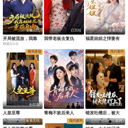
全集完结
已完结
全集完结
开局被流放，我靠姐妹花重获自由
我带老板去复仇
福星妞妞之悍妻有神力
赖鑫&乐欢
脑洞悬疑
现代都市
全80集
正片
全集完结
人皇至尊
青梅不敌后来人
错发吐槽后，被大佬盯上了
全集完结
现代都市
现代都市
正片