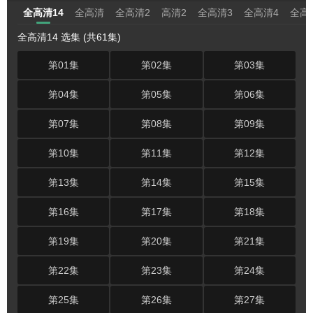
全高清14
全高清
全高清2
高清2
全高清3
全高清4
全高
全高清14 选集 (共61集)
第01集
第02集
第03集
第04集
第05集
第06集
第07集
第08集
第09集
第10集
第11集
第12集
第13集
第14集
第15集
第16集
第17集
第18集
第19集
第20集
第21集
第22集
第23集
第24集
第25集
第26集
第27集